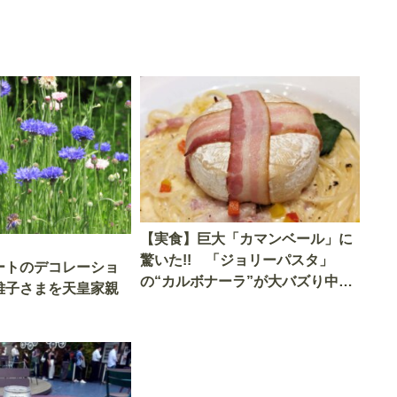
【実食】巨大「カマンベール」に
驚いた!! 「ジョリーパスタ」
ートのデコレーショ
の“カルボナーラ”が大バズり中だ
雅子さまを天皇家親
けど、こんな豪華なのにこの「値
段」でいいの？