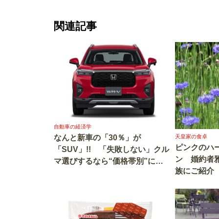
関連記事
自動車の経済学
天皇家の食卓
なんと新車の「30％」が
ピンクのハ
「SUV」!! 「失敗しない」クル
ン 婚約者
マ選びするなら“価格帯別”にこ
族にご紹介
の「4台」