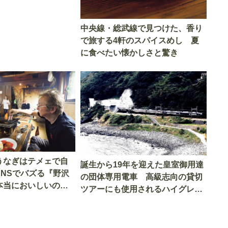
中央線・総武線で見つけた、香り
で旅する4軒のスパイスめし 夏
に食べたい懐かしさと驚き
うなぎはテメェで自
誕生から19年を迎えた皇室御用達
SNSでバズる『野沢
の団体専用電車 高級志向の貸切
本当においしいの
ツアーにも使用されるハイグレー
実食調査
ド電車とは