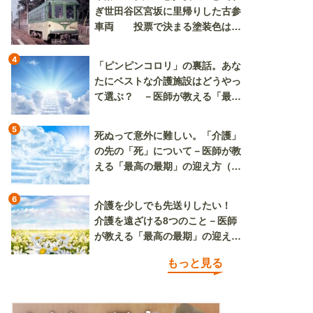
ぎ世田谷区宮坂に里帰りした古参
車両 投票で決まる塗装色は、
懐かしいツートンカラーか、グリ
ーン単色か
4
「ピンピンコロリ」の裏話。あな
たにベストな介護施設はどうやっ
て選ぶ？ －医師が教える「最高
の最期」の迎え方（その2）
5
死ぬって意外に難しい。「介護」
の先の「死」について－医師が教
える「最高の最期」の迎え方（そ
の3）
6
介護を少しでも先送りしたい！
介護を遠ざける8つのこと－医師
が教える「最高の最期」の迎え方
（その1）
もっと見る