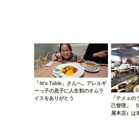
「Ｍ’s Table」さんへ。アレルギ
ーっ子の息子に人生初のオムラ
イスをありがとう
「テメェの
己管理」 
屋本店』は
か!? いざ