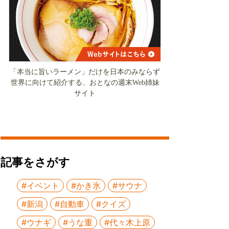
「本当に旨いラーメン」だけを日本のみならず
世界に向けて紹介する、おとなの週末Web姉妹
サイト
記事をさがす
#イベント
#かき氷
#サウナ
#新潟
#自動車
#クイズ
#ウナギ
#うな重
#代々木上原