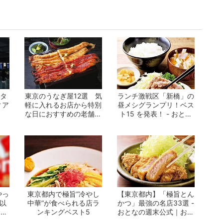
がタ
東京のうなぎ屋12選 気
ランチ激戦区「新橋」の
ィア
軽に入れるお店から特別
昼メシグランプリ！ベス
な日におすすめの老舗ま
ト15 を発表！ - おとな
で一挙紹介！
の週末公...
やっ
東京都内で極旨”冷やし
【東京都内】「極旨とん
F以
中華”が食べられる店ラ
かつ」最強の名店33選 -
on
ンキングベスト5
おとなの週末公式｜おい
しくて、...