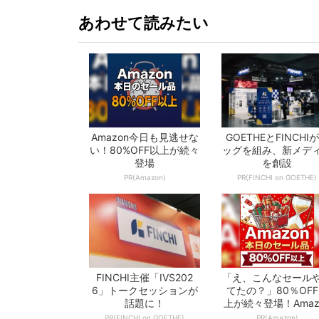
あわせて読みたい
Amazon今日も見逃せな
GOETHEとFINCHI
い！80%OFF以上が続々
ッグを組み、新メデ
登場
を創設
PR(Amazon)
PR(FINCHI on GOETHE)
FINCHI主催「IVS202
「え、こんなセール
6」トークセッションが
てたの？」80％OF
話題に！
上が続々登場！Amaz
の本気が...
PR(FINCHI on GOETHE)
PR(Amazon)