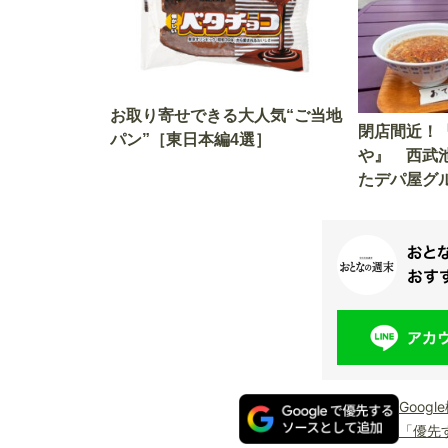
お取り寄せできる大人気“ご当地
閉店間近！
パン”［東日本編4選］
や』 西武
たデパ屋グ
出身ライタ
Goog
「優先