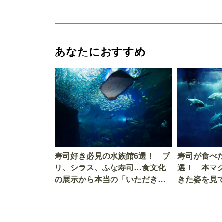
あなたにおすすめ
寿司好き必見の水族館6選！ ブ
寿司が食べ
リ、シラス、ふな寿司…食文化
選！ 本マ
の展示から本当の「いただきま
きた姿を見
す」を知る
を考える