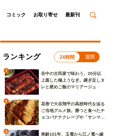
コミック
お取り寄せ
最新刊
ランキング
週間
24時間
1
谷中の古民家で味わう、20分以
上蒸した極上うなぎ。継ぎ足しタ
レと硬めご飯のマリアージュ
2
花巻で大谷翔平の高校時代を辿る
ご当地グルメ旅。勝つと食べたチ
ョコバナナクレープや「サンマー
焼きそば」も
3
車齢101年、玉電から江ノ電へ嫁