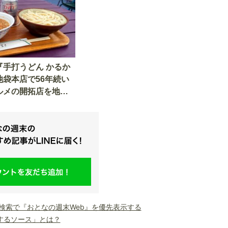
『手打うどん かるか
池袋本店で56年続い
ルメの開拓店を地元
ーが実食
le検索で『おとなの週末Web』を優先表示する
するソース」とは？