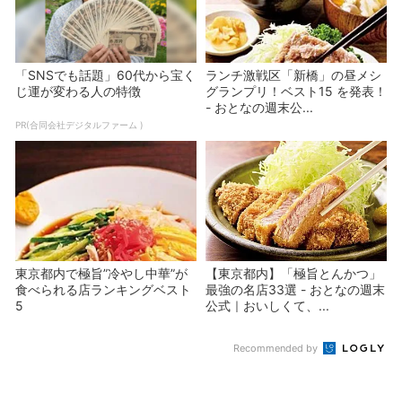
「SNSでも話題」60代から宝く
ランチ激戦区「新橋」の昼メシ
じ運が変わる人の特徴
グランプリ！ベスト15 を発表！
- おとなの週末公...
PR(合同会社デジタルファーム )
東京都内で極旨”冷やし中華”が
【東京都内】「極旨とんかつ」
食べられる店ランキングベスト
最強の名店33選 - おとなの週末
5
公式｜おいしくて、...
Recommended by