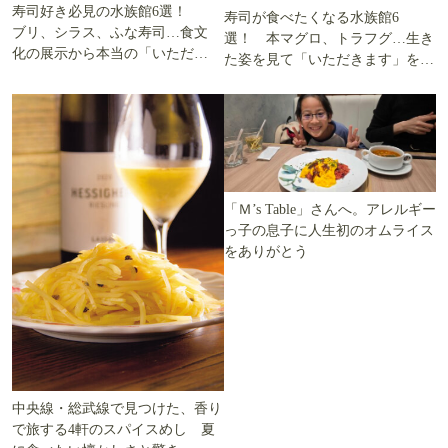
寿司好き必見の水族館6選！
寿司が食べたくなる水族館6
ブリ、シラス、ふな寿司…食文
選！ 本マグロ、トラフグ…生き
化の展示から本当の「いただき
た姿を見て「いただきます」を考
ます」を知る
える
「Ｍ’s Table」さんへ。アレルギー
っ子の息子に人生初のオムライス
をありがとう
中央線・総武線で見つけた、香り
で旅する4軒のスパイスめし 夏