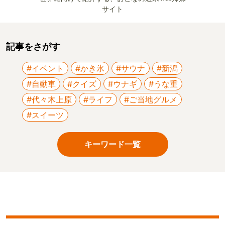
サイト
記事をさがす
#イベント
#かき氷
#サウナ
#新潟
#自動車
#クイズ
#ウナギ
#うな重
#代々木上原
#ライフ
#ご当地グルメ
#スイーツ
キーワード一覧