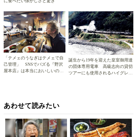
に食べたい懐かしさと驚き
「テメェのうなぎはテメェで自
誕生から19年を迎えた皇室御用達
己管理」 SNSでバズる『野沢
の団体専用電車 高級志向の貸切
屋本店』は本当においしいの
ツアーにも使用されるハイグレー
か!? いざ実食調査
ド電車とは
あわせて読みたい