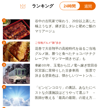
ランキング
24時間
週間
1
谷中の古民家で味わう、20分以上蒸した
極上うなぎ。継ぎ足しタレと硬めご飯の
マリアージュ
2
ご当地グルメ“旅”歩き
花巻で大谷翔平の高校時代を辿るご当地
グルメ旅。勝つと食べたチョコバナナク
レープや「サンマー焼きそば」も
3
車齢101年、玉電から江ノ電へ嫁ぎ世田谷
区宮坂に里帰りした古参車両 投票で
決まる塗装色は、懐かしいツートンカラ
ーか、グリーン単色か
4
「ピンピンコロリ」の裏話。あなたにベ
ストな介護施設はどうやって選ぶ？ －
医師が教える「最高の最期」の迎え方
（その2）