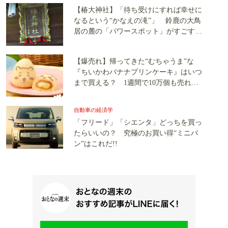
【椿大神社】「待ち受けにすれば幸せに
なるという“かなえの滝”」 鈴鹿の大鳥
居の麓の「パワースポット」がすごすぎ
る!!
【爆売れ】帰ってきた“むちゃうま”な
『ちいかわバナナプリンケーキ』はいつ
まで買える？ 1週間で10万個も売れた
のは、ナガノ氏のキャラの再現性がスゴ
イから!!
自動車の経済学
「フリード」「シエンタ」どっちを買っ
たらいいの？ 究極のお買い得“ミニバ
ン”はこれだ!!