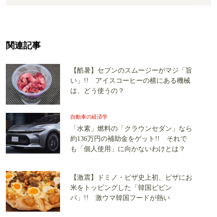
関連記事
【酷暑】セブンのスムージーがマジ「旨
い」!! アイスコーヒーの横にある機械
は、どう使うの？
自動車の経済学
「水素」燃料の「クラウンセダン」なら
約136万円の補助金をゲット!! それで
も「個人使用」に向かないわけとは？
【激震】ドミノ・ピザ史上初、ピザにお
米をトッピングした「韓国ビビン
パ」!! 激ウマ韓国フードが熱い