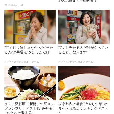
めの老舗まで一挙紹介！
PR(株式会社HAL)
“宝くじは運じゃなかった”当た
宝くじ当たる人だけがやってい
る人の“共通点”を知っただけ
ること、教えます
PR(合同会社デジタルファーム )
PR(合同会社デジタルファーム )
ランチ激戦区「新橋」の昼メシ
東京都内で極旨”冷やし中華”が
グランプリ！ベスト15 を発表！
食べられる店ランキングベスト
- おとなの週末公...
5