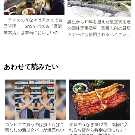
「テメェのうなぎはテメェで自
誕生から19年を迎えた皇室御用達
己管理」 SNSでバズる『野沢
の団体専用電車 高級志向の貸切
屋本店』は本当においしいの
ツアーにも使用されるハイグレー
か!? いざ実食調査
ド電車とは
あわせて読みたい
コンビニで買うのは損！たばこ
東京のうなぎ屋12選 気軽に入
税なしの新型タバコが爆売れ中
れるお店から特別な日におすす