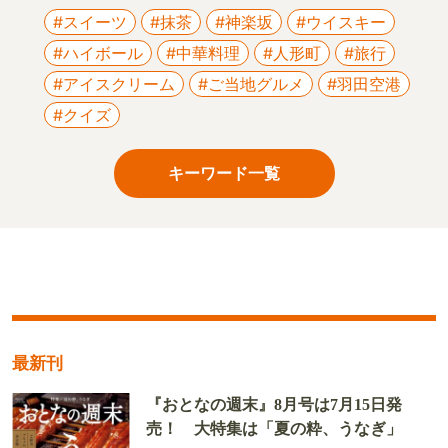
#スイーツ
#抹茶
#神楽坂
#ウイスキー
#ハイボール
#中華料理
#人形町
#旅行
#アイスクリーム
#ご当地グルメ
#羽田空港
#クイズ
キーワード一覧
最新刊
『おとなの週末』8月号は7月15日発
売！ 大特集は「夏の粋、うなぎ」