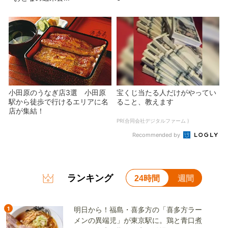
小田原のうなぎ店3選 小田原
宝くじ当たる人だけがやってい
駅から徒歩で行けるエリアに名
ること、教えます
店が集結！
PR(合同会社デジタルファーム )
Recommended by
ランキング
24時間
週間
1
明日から！福島・喜多方の「喜多方ラー
メンの異端児」が東京駅に。鶏と青口煮