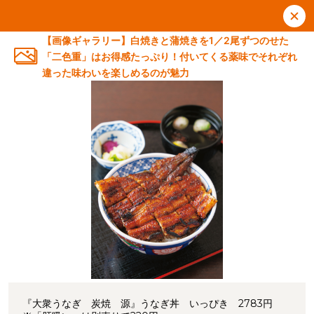
【画像ギャラリー】白焼きと蒲焼きを1／2尾ずつのせた
「二色重」はお得感たっぷり！付いてくる薬味でそれぞれ
違った味わいを楽しめるのが魅力
『大衆うなぎ 炭焼 源』うなぎ丼 いっぴき 2783円