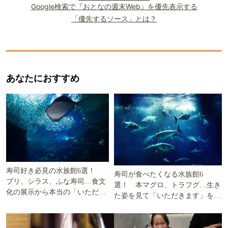
Google検索で『おとなの週末Web』を優先表示する
「優先するソース」とは？
あなたにおすすめ
寿司好き必見の水族館6選！
寿司が食べたくなる水族館6
ブリ、シラス、ふな寿司…食文
選！ 本マグロ、トラフグ…生き
化の展示から本当の「いただき
た姿を見て「いただきます」を考
ます」を知る
える