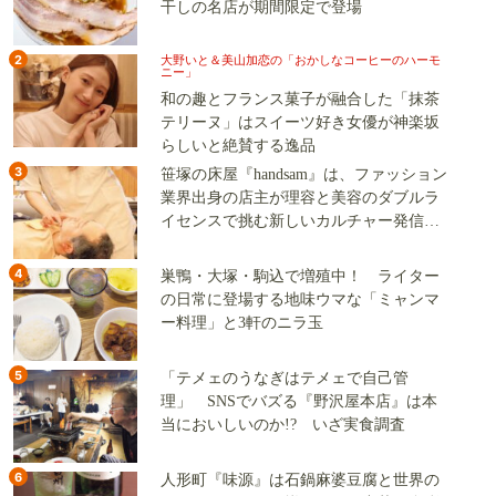
干しの名店が期間限定で登場
2
大野いと＆美山加恋の「おかしなコーヒーのハーモ
ニー」
和の趣とフランス菓子が融合した「抹茶
テリーヌ」はスイーツ好き女優が神楽坂
らしいと絶賛する逸品
3
笹塚の床屋『handsam』は、ファッション
業界出身の店主が理容と美容のダブルラ
イセンスで挑む新しいカルチャー発信基
地
4
巣鴨・大塚・駒込で増殖中！ ライター
の日常に登場する地味ウマな「ミャンマ
ー料理」と3軒のニラ玉
5
「テメェのうなぎはテメェで自己管
理」 SNSでバズる『野沢屋本店』は本
当においしいのか!? いざ実食調査
6
人形町『味源』は石鍋麻婆豆腐と世界の