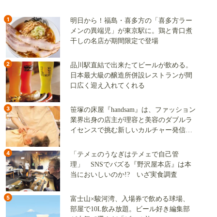
1
明日から！福島・喜多方の「喜多方ラー
メンの異端児」が東京駅に。鶏と青口煮
干しの名店が期間限定で登場
2
品川駅直結で出来たてビールが飲める。
日本最大級の醸造所併設レストランが間
口広く迎え入れてくれる
3
笹塚の床屋『handsam』は、ファッション
業界出身の店主が理容と美容のダブルラ
イセンスで挑む新しいカルチャー発信基
地
4
「テメェのうなぎはテメェで自己管
理」 SNSでバズる『野沢屋本店』は本
当においしいのか!? いざ実食調査
5
富士山×駿河湾、入場券で飲める球場、
部屋で10L飲み放題。ビール好き編集部