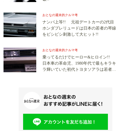
おとなの週末的クルマ考
ナンパ上等!! 元祖デートカーの2代目
ホンダプレリュードは日本の若者の琴線
をビシビシ刺激して大ヒット!!
おとなの週末的クルマ考
乗ってるだけでヒーロー&ヒロイン!!
日本車の革命児、1980年代で最もキラキ
ラ輝いていた初代トヨタソアラは若者に
夢を与えた!!