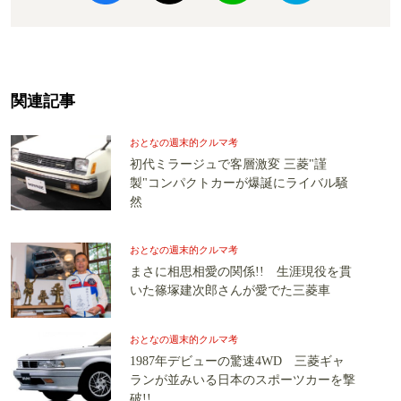
関連記事
おとなの週末的クルマ考
初代ミラージュで客層激変 三菱"謹
製"コンパクトカーが爆誕にライバル騒
然
おとなの週末的クルマ考
まさに相思相愛の関係!! 生涯現役を貫
いた篠塚建次郎さんが愛でた三菱車
おとなの週末的クルマ考
1987年デビューの驚速4WD 三菱ギャ
ランが並みいる日本のスポーツカーを撃
破!!