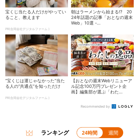
宝くじ当たる人だけがやってい
朝はラーメンから始まる!? 20
ること、教えます
24年話題の記事「おとなの週末
Web」10選 -...
PR(合同会社デジタルファーム )
“宝くじは運じゃなかった”当た
【おとなの週末Webリニューア
る人の“共通点”を知っただけ
ル記念100万円プレゼント企
画】編集部が選ぶ「わた...
PR(合同会社デジタルファーム )
Recommended by
ランキング
24時間
週間