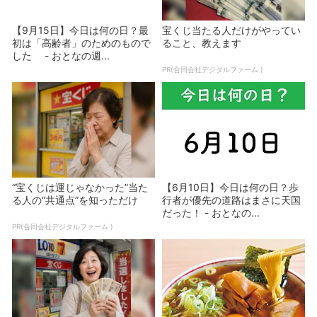
【9月15日】今日は何の日？最
宝くじ当たる人だけがやってい
初は「高齢者」のためのもので
ること、教えます
した - おとなの週...
PR(合同会社デジタルファーム )
“宝くじは運じゃなかった”当た
【6月10日】今日は何の日？歩
る人の“共通点”を知っただけ
行者が優先の道路はまさに天国
だった！ - おとなの...
PR(合同会社デジタルファーム )