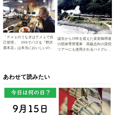
「テメェのうなぎはテメェで自
誕生から19年を迎えた皇室御用達
己管理」 SNSでバズる『野沢
の団体専用電車 高級志向の貸切
屋本店』は本当においしいの
ツアーにも使用されるハイグレー
か!? いざ実食調査
ド電車とは
あわせて読みたい