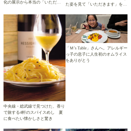
化の展示から本当の「いただき
た姿を見て「いただきます」を考
ます」を知る
える
「Ｍ’s Table」さんへ。アレルギー
っ子の息子に人生初のオムライス
をありがとう
中央線・総武線で見つけた、香り
で旅する4軒のスパイスめし 夏
に食べたい懐かしさと驚き