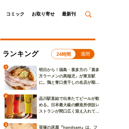
コミック
お取り寄せ
最新刊
ランキング
週間
24時間
1
明日から！福島・喜多方の「喜多
方ラーメンの異端児」が東京駅
に。鶏と青口煮干しの名店が期間
限定で登場
2
品川駅直結で出来たてビールが飲
める。日本最大級の醸造所併設レ
ストランが間口広く迎え入れてく
れる
3
笹塚の床屋『handsam』は、フ