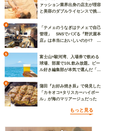
ァッション業界出身の店主が理容
と美容のダブルライセンスで挑む
新しいカルチャー発信基地
4
「テメェのうなぎはテメェで自己
管理」 SNSでバズる『野沢屋本
店』は本当においしいのか!? い
ざ実食調査
5
富士山×駿河湾、入場券で飲める
球場、部屋で10L飲み放題。ビー
ル好き編集部が本気で選んだ「ビ
ール旅」
6
蒲田『お好み焼き辰』で発見した
「カキオコ×タリスカーハイボー
ル」が海のマリアージュだった
もっと見る