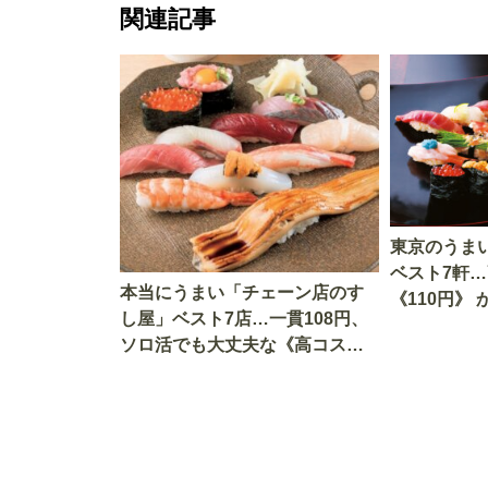
関連記事
東京のうま
ベスト7軒
本当にうまい「チェーン店のす
《110円》
し屋」ベスト7店…一貫108円、
ロ活でも大
ソロ活でも大丈夫な《高コスパ
実食」
店》ご当地ネタも豊富な店を大
公開