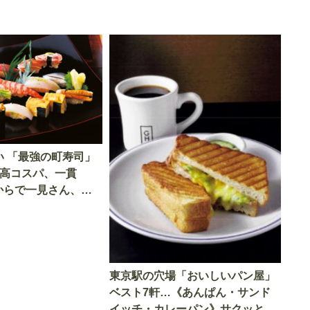
い 「最強の町寿司」
…高コスパ、一貫
 からで一見さん、ソ
丈夫「覆面調査隊が
東京駅の穴場「おいしいパン屋」
ベスト7軒…《あんぱん・サンド
イッチ・カレーパン》サクッと買