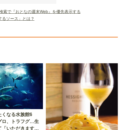
le検索で『おとなの週末Web』を優先表示する
するソース」とは？
たくなる水族館6
グロ、トラフグ…生
て「いただきます」