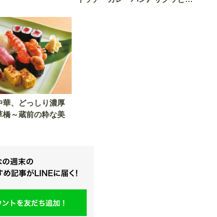
える「意外な商品」も大公開
中華、どっしり濃厚
草橋～蔵前の粋な美