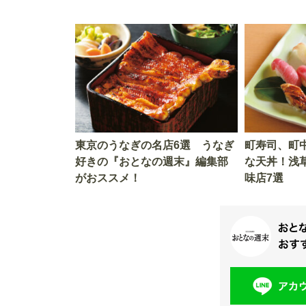
東京のうなぎの名店6選 うなぎ
町寿司、町
好きの『おとなの週末』編集部
な天丼！浅
がおススメ！
味店7選