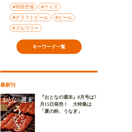
#羽田空港
#クイズ
#クラフトビール
#ビール
#ブルワリー
キーワード一覧
最新刊
『おとなの週末』8月号は7
月15日発売！ 大特集は
「夏の粋、うなぎ」