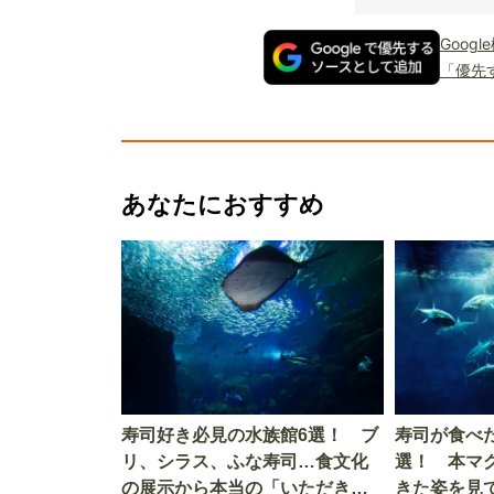
Goog
「優先
あなたにおすすめ
寿司好き必見の水族館6選！ ブ
寿司が食べ
リ、シラス、ふな寿司…食文化
選！ 本マ
の展示から本当の「いただきま
きた姿を見