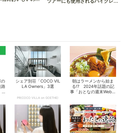
ツアーにも使用されるハイグレー
実食調査
ド電車とは
何の
シェア別荘「COCO VIL
朝はラーメンから始ま
道路
LA Owners」3選
る!? 2024年話題の記
 -
事「おとなの週末Web」
10選 -...
PR(COCO VILLA on GOETHE)