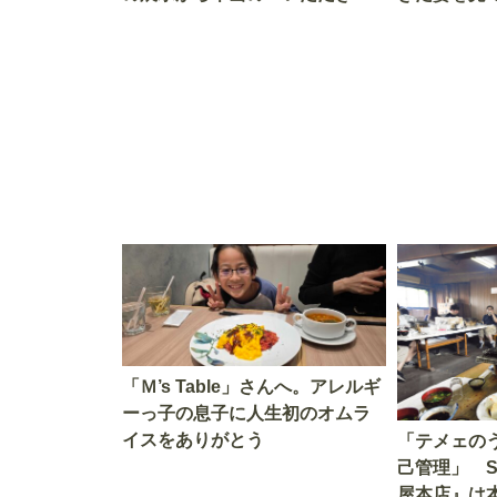
す」を知る
を考える
「Ｍ’s Table」さんへ。アレルギ
ーっ子の息子に人生初のオムラ
イスをありがとう
「テメェの
己管理」 
屋本店』は