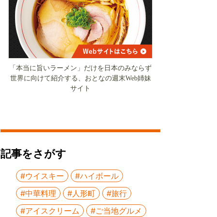
「本当に旨いラーメン」だけを日本のみならず
世界に向けて紹介する、おとなの週末Web姉妹
サイト
記事をさがす
#ウイスキー
#ハイボール
#中華料理
#人形町
#旅行
#アイスクリーム
#ご当地グルメ