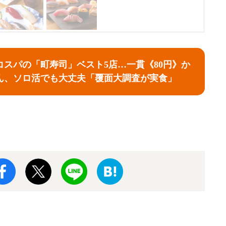
コスパの「町寿司」ベスト5店…一貫《80円》か
ん、ソロ活でも大丈夫「覆面大調査が実食」