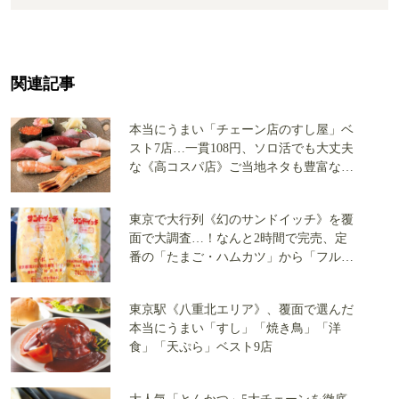
関連記事
本当にうまい「チェーン店のすし屋」ベ
スト7店…一貫108円、ソロ活でも大丈夫
な《高コスパ店》ご当地ネタも豊富な店
を大公開
東京で大行列《幻のサンドイッチ》を覆
面で大調査…！なんと2時間で完売、定
番の「たまご・ハムカツ」から「フルー
ツサンド」まで全3店で実食
東京駅《八重北エリア》、覆面で選んだ
本当にうまい「すし」「焼き鳥」「洋
食」「天ぷら」ベスト9店