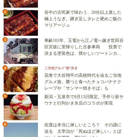
2
谷中の古民家で味わう、20分以上蒸した
極上うなぎ。継ぎ足しタレと硬めご飯の
マリアージュ
3
車齢101年、玉電から江ノ電へ嫁ぎ世田谷
区宮坂に里帰りした古参車両 投票で
決まる塗装色は、懐かしいツートンカラ
ーか、グリーン単色か
4
ご当地グルメ“旅”歩き
花巻で大谷翔平の高校時代を辿るご当地
グルメ旅。勝つと食べたチョコバナナク
レープや「サンマー焼きそば」も
5
新潟・五泉市で8月13日限定。手作り薪サ
ウナと行列かき氷店のコラボが実現
6
佐渡は本当に淋しいところ？ その謎に
迫る 太宰治が「死ぬほど淋しい」とぼ