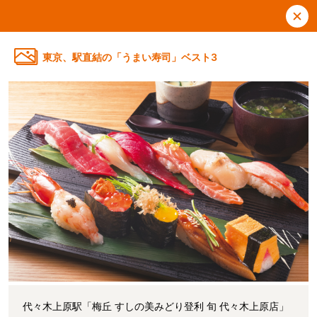
東京、駅直結の「うまい寿司」ベスト3
代々木上原駅「梅丘 すしの美みどり登利 旬 代々木上原店」