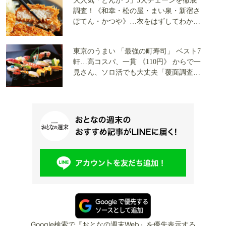
大人気「とんかつ」5大チェーンを徹底
調査！《和幸・松の屋・まい泉・新宿さ
ぼてん・かつや》…衣をはずしてわかっ
た「意外な事実」を大公開！
東京のうまい 「最強の町寿司」 ベスト7
軒…高コスパ、一貫 《110円》 からで一
見さん、ソロ活でも大丈夫「覆面調査隊
が実食」
Google検索で『おとなの週末Web』を優先表示する