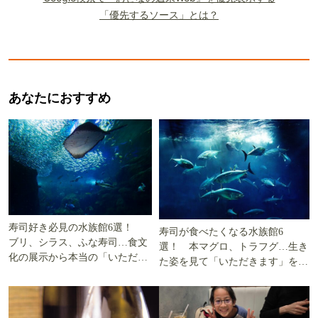
「優先するソース」とは？
あなたにおすすめ
寿司好き必見の水族館6選！
寿司が食べたくなる水族館6
ブリ、シラス、ふな寿司…食文
選！ 本マグロ、トラフグ…生き
化の展示から本当の「いただき
た姿を見て「いただきます」を考
ます」を知る
える