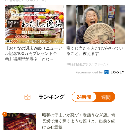
【おとなの週末Webリニューア
宝くじ当たる人だけがやってい
ル記念100万円プレゼント企
ること、教えます
画】編集部が選ぶ「わた...
PR(合同会社デジタルファーム )
Recommended by
ランキング
24時間
週間
1
昭和の佇まいが息づく老舗うなぎ店。備
長炭で焼く輝くような照りと、出前を続
ける心意気