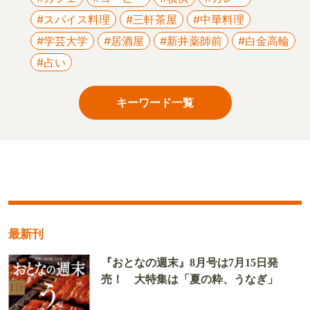
#スパイス料理
#三軒茶屋
#中華料理
#学芸大学
#居酒屋
#新井薬師前
#白金高輪
#占い
キーワード一覧
最新刊
『おとなの週末』8月号は7月15日発
売！ 大特集は「夏の粋、うなぎ」