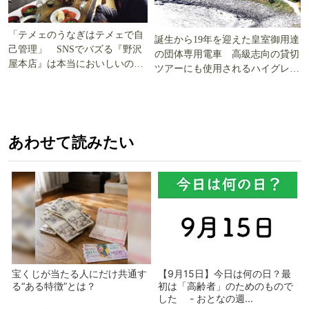
「テメェのうなぎはテメェで自
誕生から19年を迎えた皇室御用達
己管理」 SNSでバズる『野沢
の団体専用電車 高級志向の貸切
屋本店』は本当においしいの
ツアーにも使用されるハイグレー
か!? いざ実食調査
ド電車とは
あわせて読みたい
宝くじが当たる人にだけ共通す
【9月15日】今日は何の日？最
る“ある特徴”とは？
初は「高齢者」のためのもので
した - おとなの週...