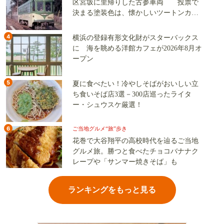
区宮坂に里帰りした古参車両 投票で
決まる塗装色は、懐かしいツートンカラ
ーか、グリーン単色か
4
横浜の登録有形文化財がスターバックス
に 海を眺める洋館カフェが2026年8月オ
ープン
5
夏に食べたい！冷やしそばがおいしい立
ち食いそば店3選－300店巡ったライタ
ー・シュウスケ厳選！
6
ご当地グルメ“旅”歩き
花巻で大谷翔平の高校時代を辿るご当地
グルメ旅。勝つと食べたチョコバナナク
レープや「サンマー焼きそば」も
ランキングをもっと見る