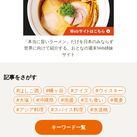
「本当に旨いラーメン」だけを日本のみならず
世界に向けて紹介する、おとなの週末Web姉妹
サイト
記事をさがす
#はしご酒
#幡ヶ谷
#クイズ
#ウイスキー
#大塚
#沖縄県
#泡盛
#立ち食い
#蕎麦
#アジア料理
#スパイス料理
#水道橋
キーワード一覧