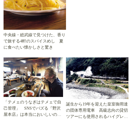
中央線・総武線で見つけた、香り
で旅する4軒のスパイスめし 夏
に食べたい懐かしさと驚き
「テメェのうなぎはテメェで自
誕生から19年を迎えた皇室御用達
己管理」 SNSでバズる『野沢
の団体専用電車 高級志向の貸切
屋本店』は本当においしいの
ツアーにも使用されるハイグレー
か!? いざ実食調査
ド電車とは