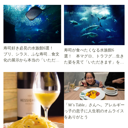
寿司好き必見の水族館6選！
寿司が食べたくなる水族館6
ブリ、シラス、ふな寿司…食文
選！ 本マグロ、トラフグ…生き
化の展示から本当の「いただき
た姿を見て「いただきます」を考
ます」を知る
える
「Ｍ’s Table」さんへ。アレルギー
っ子の息子に人生初のオムライス
をありがとう