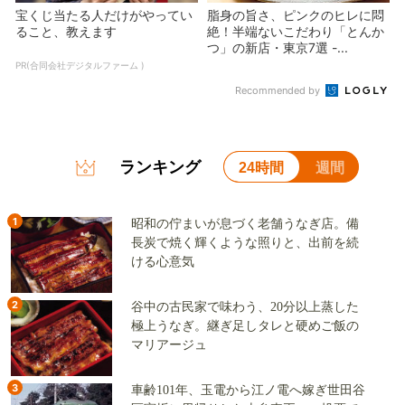
宝くじ当たる人だけがやってい
脂身の旨さ、ピンクのヒレに悶
ること、教えます
絶！半端ないこだわり「とんか
つ」の新店・東京7選 -...
PR(合同会社デジタルファーム )
Recommended by
ランキング
24時間
週間
1
昭和の佇まいが息づく老舗うなぎ店。備
長炭で焼く輝くような照りと、出前を続
ける心意気
2
谷中の古民家で味わう、20分以上蒸した
極上うなぎ。継ぎ足しタレと硬めご飯の
マリアージュ
3
車齢101年、玉電から江ノ電へ嫁ぎ世田谷