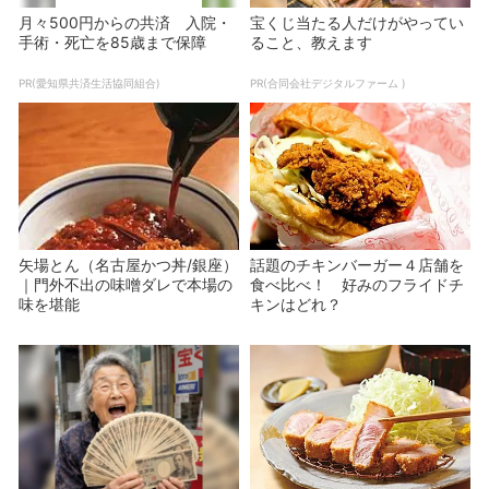
月々500円からの共済 入院・
宝くじ当たる人だけがやってい
手術・死亡を85歳まで保障
ること、教えます
PR(愛知県共済生活協同組合)
PR(合同会社デジタルファーム )
矢場とん（名古屋かつ丼/銀座）
話題のチキンバーガー４店舗を
｜門外不出の味噌ダレで本場の
食べ比べ！ 好みのフライドチ
味を堪能
キンはどれ？