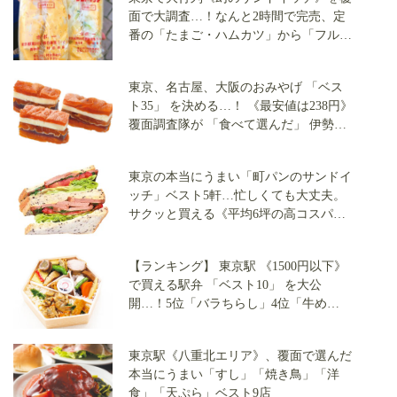
面で大調査…！なんと2時間で完売、定
番の「たまご・ハムカツ」から「フルー
ツサンド」まで全3店で実食
東京、名古屋、大阪のおみやげ 「ベス
ト35」 を決める…！ 《最安値は238円》
覆面調査隊が 「食べて選んだ」 伊勢
丹・三越・高島屋・阪急うめだの 「最
強のスイーツ」
東京の本当にうまい「町パンのサンドイ
ッチ」ベスト5軒…忙しくても大丈夫。
サクッと買える《平均6坪の高コスパ
店》を覆面で調査した
【ランキング】 東京駅 《1500円以下》
で買える駅弁 「ベスト10」 を大公
開…！5位「バラちらし」4位「牛め
し」、1位は 《6万個売上》 あの弁当
（大丸東京編）
東京駅《八重北エリア》、覆面で選んだ
本当にうまい「すし」「焼き鳥」「洋
食」「天ぷら」ベスト9店