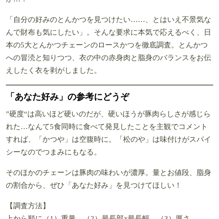
「自分の好みのとんかつを見つけたい……、とはいえ不景気な
んで財布も気にしたい」。そんな要求に本気で応えるべく、日
本の5大とんかつチェーンのロースかつを徹底調査。とんかつ
への冒涜と知りつつ、衣の中の赤身肉と脂身のバランスをお伝
えしたく衣を剥がしました。
「あなた好み」の参考にどうぞ
”硬度“は高いほど硬いのだが、硬いほうが豚肉らしさが感じら
れた…なんて5食同時に食べて発見したことを主観でコメント
すれば、「かつや」は空腹時に。「松のや」は味付けがスパイ
シーなのでつまみにもなる。
そのほかのチェーンは豚肉の味わいが濃厚。量とお値段、脂身
の割合から、ぜひ「あなた好み」を見つけてほしい！
【調査方法】
上から順に（1）重量、（2）最長部×最長幅、（3）厚さ、