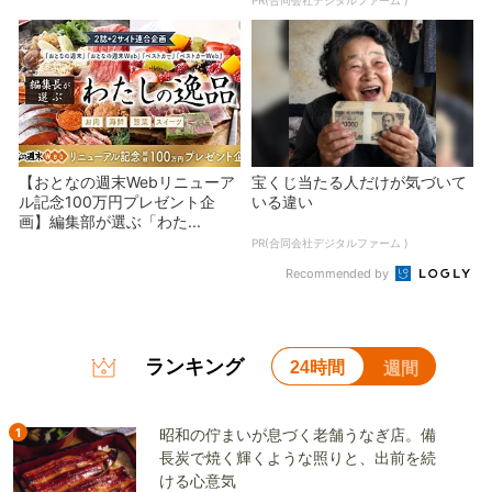
【おとなの週末Webリニューア
宝くじ当たる人だけが気づいて
ル記念100万円プレゼント企
いる違い
画】編集部が選ぶ「わた...
PR(合同会社デジタルファーム )
Recommended by
ランキング
24時間
週間
1
昭和の佇まいが息づく老舗うなぎ店。備
長炭で焼く輝くような照りと、出前を続
ける心意気