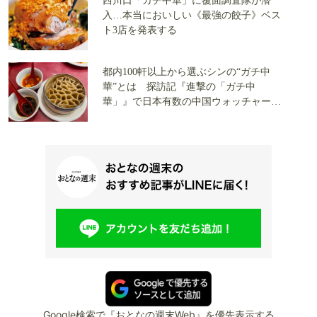
西川口「ガチ中華」に覆面調査隊が潜
入…本当においしい《最強の餃子》ベス
ト3店を発表する
都内100軒以上から選ぶシンの“ガチ中
華”とは 探訪記『進撃の「ガチ中
華」』で日本有数の中国ウォッチャーが
名店を一挙紹介
Google検索で『おとなの週末Web』を優先表示する