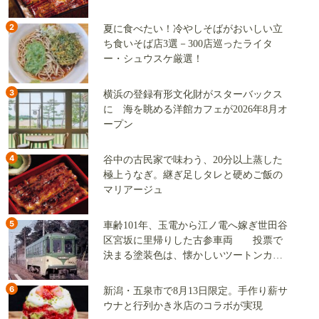
2
夏に食べたい！冷やしそばがおいしい立
ち食いそば店3選－300店巡ったライタ
ー・シュウスケ厳選！
3
横浜の登録有形文化財がスターバックス
に 海を眺める洋館カフェが2026年8月オ
ープン
4
谷中の古民家で味わう、20分以上蒸した
極上うなぎ。継ぎ足しタレと硬めご飯の
マリアージュ
5
車齢101年、玉電から江ノ電へ嫁ぎ世田谷
区宮坂に里帰りした古参車両 投票で
決まる塗装色は、懐かしいツートンカラ
ーか、グリーン単色か
6
新潟・五泉市で8月13日限定。手作り薪サ
ウナと行列かき氷店のコラボが実現