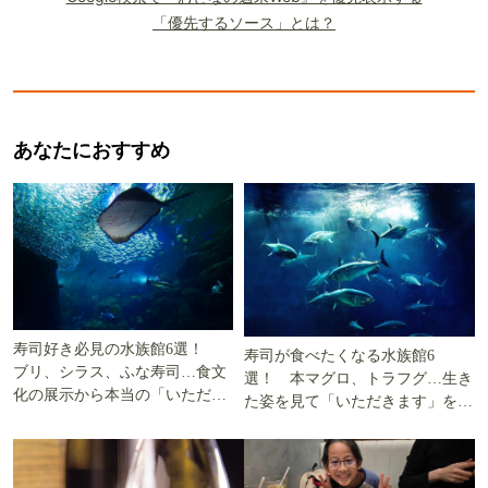
「優先するソース」とは？
あなたにおすすめ
寿司好き必見の水族館6選！
寿司が食べたくなる水族館6
ブリ、シラス、ふな寿司…食文
選！ 本マグロ、トラフグ…生き
化の展示から本当の「いただき
た姿を見て「いただきます」を考
ます」を知る
える