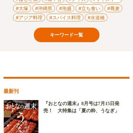
#大塚
#沖縄県
#泡盛
#立ち食い
#蕎麦
#アジア料理
#スパイス料理
#水道橋
キーワード一覧
最新刊
『おとなの週末』8月号は7月15日発
売！ 大特集は「夏の粋、うなぎ」