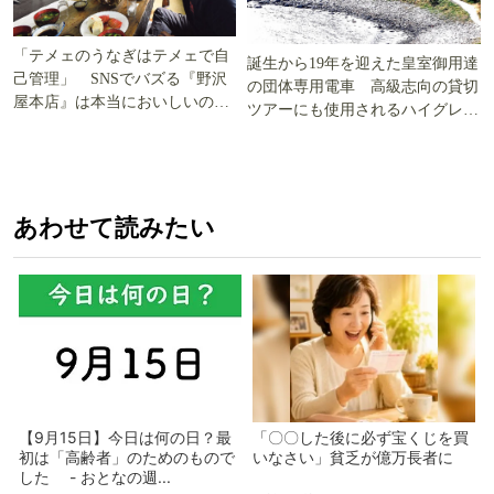
「テメェのうなぎはテメェで自
誕生から19年を迎えた皇室御用達
己管理」 SNSでバズる『野沢
の団体専用電車 高級志向の貸切
屋本店』は本当においしいの
ツアーにも使用されるハイグレー
か!? いざ実食調査
ド電車とは
あわせて読みたい
【9月15日】今日は何の日？最
「〇〇した後に必ず宝くじを買
初は「高齢者」のためのもので
いなさい」貧乏が億万長者に
した - おとなの週...