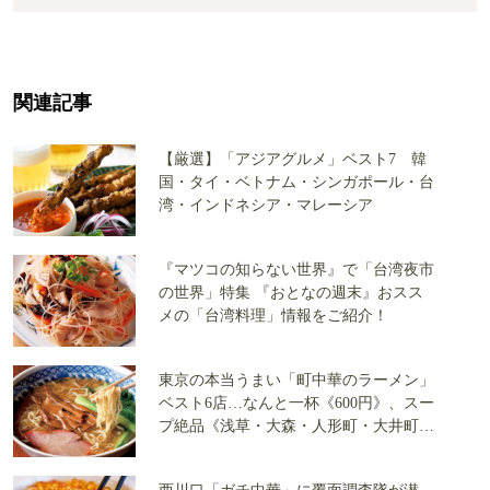
関連記事
【厳選】「アジアグルメ」ベスト7 韓
国・タイ・ベトナム・シンガポール・台
湾・インドネシア・マレーシア
『マツコの知らない世界』で「台湾夜市
の世界」特集 『おとなの週末』おスス
メの「台湾料理」情報をご紹介！
東京の本当うまい「町中華のラーメン」
ベスト6店…なんと一杯《600円》、スー
プ絶品《浅草・大森・人形町・大井町・
千歳烏山・清澄白河》で覆面調査隊が発
見