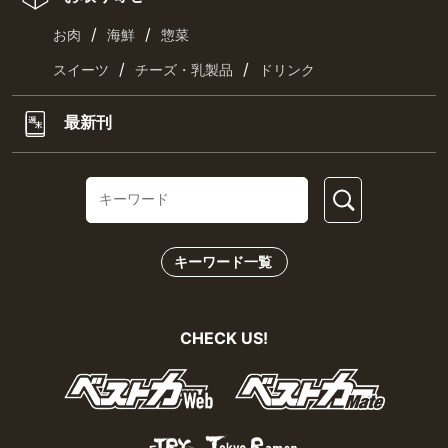
/
/
お肉
海鮮
惣菜
/
/
スイーツ
チーズ・乳製品
ドリンク
最新刊
キーワード一覧
CHECK US!