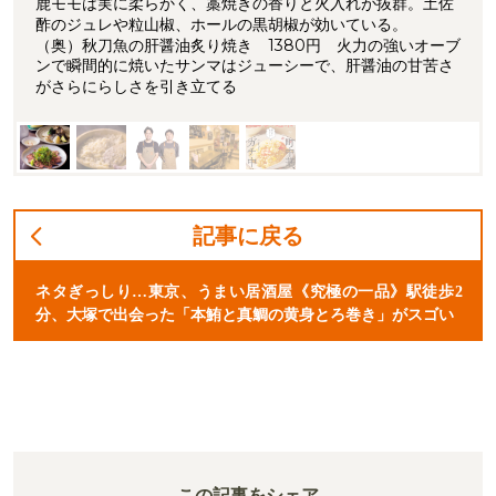
鹿モモは実に柔らかく、藁焼きの香りと火入れが抜群。土佐
酢のジュレや粒山椒、ホールの黒胡椒が効いている。
（奥）秋刀魚の肝醤油炙り焼き 1380円 火力の強いオーブ
ンで瞬間的に焼いたサンマはジューシーで、肝醤油の甘苦さ
がさらにらしさを引き立てる
記事に戻る
ネタぎっしり…東京、うまい居酒屋《究極の一品》駅徒歩2
分、大塚で出会った「本鮪と真鯛の黄身とろ巻き」がスゴい
この記事をシェア