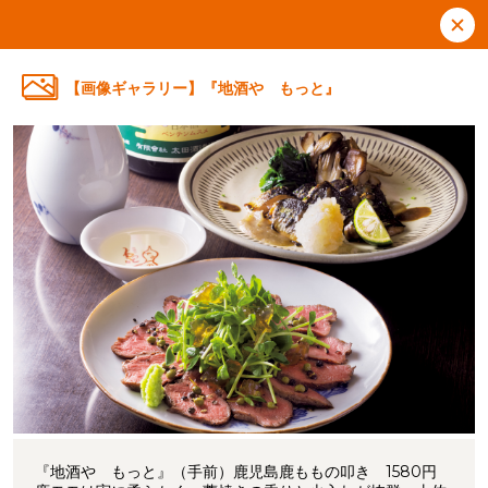
【画像ギャラリー】『地酒や もっと』
『地酒や もっと』（手前）鹿児島鹿ももの叩き 1580円