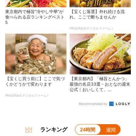
東京都内で極旨”冷やし中華”が
【宝くじ落選】外れ続ける流
食べられる店ランキングベスト
れ、ここで断ちませんか
5
PR(合同会社デジタルファーム )
【宝くじ買う前に】ここで気づ
【東京都内】「極旨とんかつ」
くかどうかで変わります
最強の名店33選 - おとなの週末
公式｜おいしくて、...
PR(合同会社デジタルファーム )
Recommended by
ランキング
24時間
週間