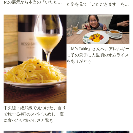
化の展示から本当の「いただき
た姿を見て「いただきます」を考
ます」を知る
える
「Ｍ’s Table」さんへ。アレルギー
っ子の息子に人生初のオムライス
をありがとう
中央線・総武線で見つけた、香り
で旅する4軒のスパイスめし 夏
に食べたい懐かしさと驚き