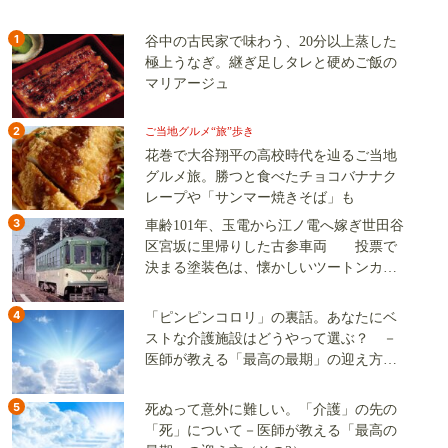
1
谷中の古民家で味わう、20分以上蒸した
極上うなぎ。継ぎ足しタレと硬めご飯の
マリアージュ
2
ご当地グルメ“旅”歩き
花巻で大谷翔平の高校時代を辿るご当地
グルメ旅。勝つと食べたチョコバナナク
レープや「サンマー焼きそば」も
3
車齢101年、玉電から江ノ電へ嫁ぎ世田谷
区宮坂に里帰りした古参車両 投票で
決まる塗装色は、懐かしいツートンカラ
ーか、グリーン単色か
4
「ピンピンコロリ」の裏話。あなたにベ
ストな介護施設はどうやって選ぶ？ －
医師が教える「最高の最期」の迎え方
（その2）
5
死ぬって意外に難しい。「介護」の先の
「死」について－医師が教える「最高の