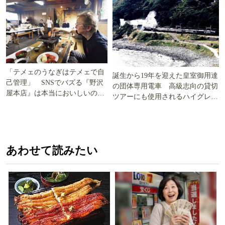
「テメェのうなぎはテメェで自
誕生から19年を迎えた皇室御用達
己管理」 SNSでバズる『野沢
の団体専用電車 高級志向の貸切
屋本店』は本当においしいの
ツアーにも使用されるハイグレー
か!? いざ実食調査
ド電車とは
あわせて読みたい