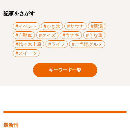
記事をさがす
#イベント
#かき氷
#サウナ
#新潟
#自動車
#クイズ
#ウナギ
#うな重
#代々木上原
#ライフ
#ご当地グルメ
#スイーツ
キーワード一覧
最新刊