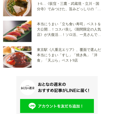
ト6…《荻窪・三鷹・武蔵境・立川・国
分寺》でみつけた、旨みどっしりの「究
極の一杯」
本当にうまい「立ち食い寿司」ベストを
大公開…！コスパ良し《期間限定の人気
店》が大復活…！ソロ活、一見さんでも
大丈夫
東京駅《八重北エリア》、覆面で選んだ
本当にうまい「すし」「焼き鳥」「洋
食」「天ぷら」ベスト9店