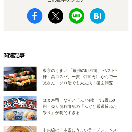
関連記事
東京のうまい 「最強の町寿司」 ベスト7
軒…高コスパ、一貫 《110円》 からで一
見さん、ソロ活でも大丈夫「覆面調査隊
が実食」
はま寿司、なんと「ふぐ4枚」で2貫150
円 売り切れ御免の「ふぐと厳選旨ねた
祭り」が劇的すぎる
中央線の「本当にうまいラーメン」ベス