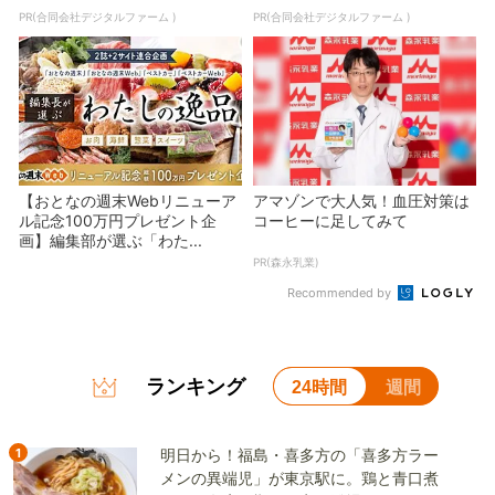
PR(合同会社デジタルファーム )
PR(合同会社デジタルファーム )
【おとなの週末Webリニューア
アマゾンで大人気！血圧対策は
ル記念100万円プレゼント企
コーヒーに足してみて
画】編集部が選ぶ「わた...
PR(森永乳業)
Recommended by
ランキング
24時間
週間
1
明日から！福島・喜多方の「喜多方ラー
メンの異端児」が東京駅に。鶏と青口煮