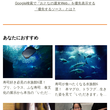
Google検索で『おとなの週末Web』を優先表示する
「優先するソース」とは？
あなたにおすすめ
寿司好き必見の水族館6選！
寿司が食べたくなる水族館6
ブリ、シラス、ふな寿司…食文
選！ 本マグロ、トラフグ…生き
化の展示から本当の「いただき
た姿を見て「いただきます」を考
ます」を知る
える