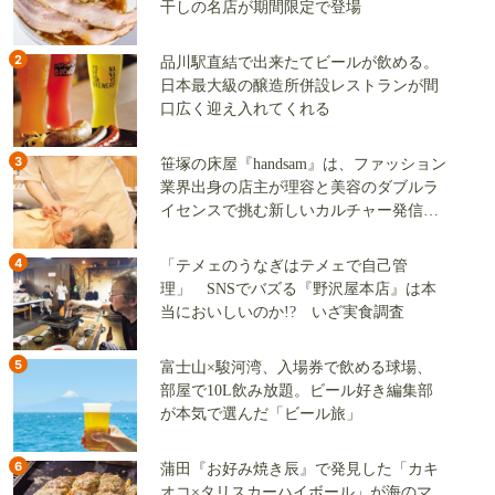
干しの名店が期間限定で登場
2
品川駅直結で出来たてビールが飲める。
日本最大級の醸造所併設レストランが間
口広く迎え入れてくれる
3
笹塚の床屋『handsam』は、ファッション
業界出身の店主が理容と美容のダブルラ
イセンスで挑む新しいカルチャー発信基
地
4
「テメェのうなぎはテメェで自己管
理」 SNSでバズる『野沢屋本店』は本
当においしいのか!? いざ実食調査
5
富士山×駿河湾、入場券で飲める球場、
部屋で10L飲み放題。ビール好き編集部
が本気で選んだ「ビール旅」
6
蒲田『お好み焼き辰』で発見した「カキ
オコ×タリスカーハイボール」が海のマ