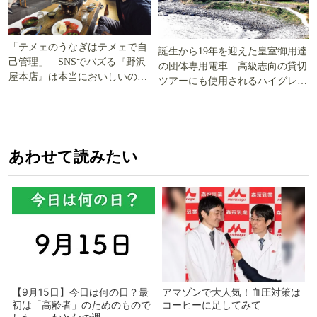
「テメェのうなぎはテメェで自
誕生から19年を迎えた皇室御用達
己管理」 SNSでバズる『野沢
の団体専用電車 高級志向の貸切
屋本店』は本当においしいの
ツアーにも使用されるハイグレー
か!? いざ実食調査
ド電車とは
あわせて読みたい
【9月15日】今日は何の日？最
アマゾンで大人気！血圧対策は
初は「高齢者」のためのもので
コーヒーに足してみて