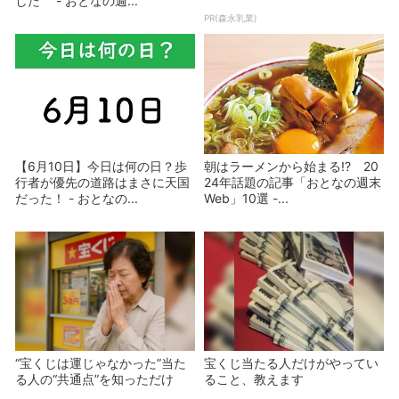
した - おとなの週...
PR(森永乳業)
【6月10日】今日は何の日？歩
朝はラーメンから始まる!? 20
行者が優先の道路はまさに天国
24年話題の記事「おとなの週末
だった！ - おとなの...
Web」10選 -...
“宝くじは運じゃなかった”当た
宝くじ当たる人だけがやってい
る人の“共通点”を知っただけ
ること、教えます