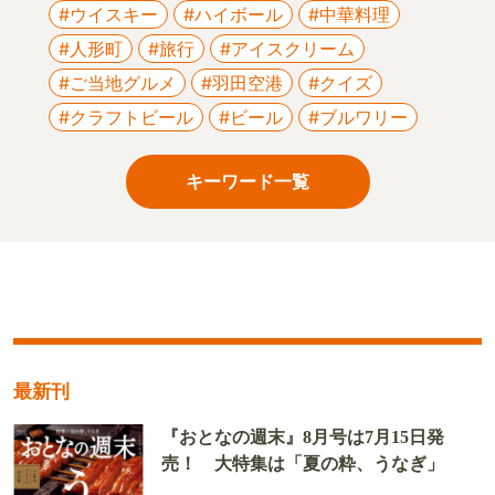
#ウイスキー
#ハイボール
#中華料理
#人形町
#旅行
#アイスクリーム
#ご当地グルメ
#羽田空港
#クイズ
#クラフトビール
#ビール
#ブルワリー
キーワード一覧
最新刊
『おとなの週末』8月号は7月15日発
売！ 大特集は「夏の粋、うなぎ」