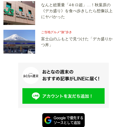
なんと総重量「4キロ超」…！秋葉原の
《デカ盛り》を食べ歩きしたら想像以上
にヤバかった
ご当地グルメ“旅”歩き
富士山のふもとで見つけた「デカ盛りか
つ丼」