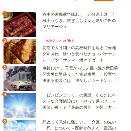
1
谷中の古民家で味わう、20分以上蒸した
極上うなぎ。継ぎ足しタレと硬めご飯の
マリアージュ
2
ご当地グルメ“旅”歩き
花巻で大谷翔平の高校時代を辿るご当地
グルメ旅。勝つと食べたチョコバナナク
レープや「サンマー焼きそば」も
3
車齢101年、玉電から江ノ電へ嫁ぎ世田谷
区宮坂に里帰りした古参車両 投票で
決まる塗装色は、懐かしいツートンカラ
ーか、グリーン単色か
4
「ピンピンコロリ」の裏話。あなたにベ
ストな介護施設はどうやって選ぶ？ －
医師が教える「最高の最期」の迎え方
（その2）
5
死ぬって意外に難しい。「介護」の先の
「死」について－医師が教える「最高の