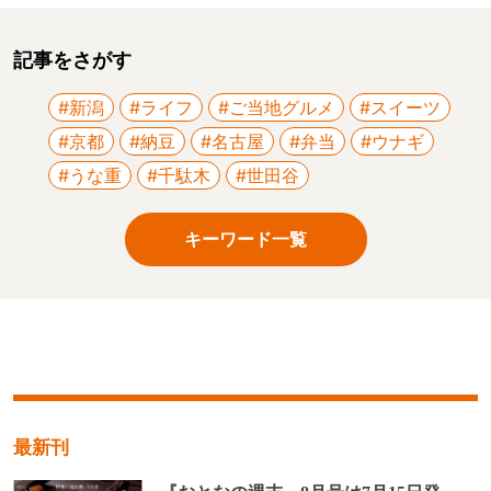
記事をさがす
#新潟
#ライフ
#ご当地グルメ
#スイーツ
#京都
#納豆
#名古屋
#弁当
#ウナギ
#うな重
#千駄木
#世田谷
キーワード一覧
最新刊