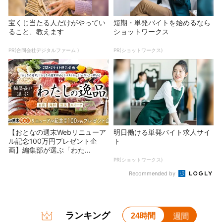
宝くじ当たる人だけがやってい
短期・単発バイトを始めるなら
ること、教えます
ショットワークス
PR(合同会社デジタルファーム )
PR(ショットワークス)
【おとなの週末Webリニューア
明日働ける単発バイト求人サイ
ル記念100万円プレゼント企
ト
画】編集部が選ぶ「わた...
PR(ショットワークス)
Recommended by
ランキング
24時間
週間