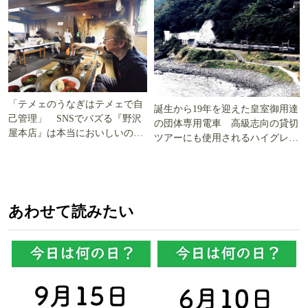
「テメェのうなぎはテメェで自
誕生から19年を迎えた皇室御用達
己管理」 SNSでバズる『野沢
の団体専用電車 高級志向の貸切
屋本店』は本当においしいの
ツアーにも使用されるハイグレー
か!? いざ実食調査
ド電車とは
あわせて読みたい