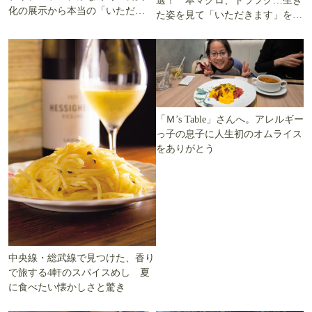
選！ 本マグロ、トラフグ…生き
化の展示から本当の「いただき
た姿を見て「いただきます」を考
ます」を知る
える
「Ｍ’s Table」さんへ。アレルギー
っ子の息子に人生初のオムライス
をありがとう
中央線・総武線で見つけた、香り
で旅する4軒のスパイスめし 夏
に食べたい懐かしさと驚き