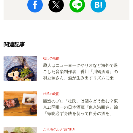
関連記事
杜氏の晩酌
蔵人はニューヨークやリオなど海外で過
ごした音楽制作者 香川『川鶴酒造』の
羽豆薫さん、酒が生み出すリズムに乗
る
杜氏の晩酌
醸造のプロ「杜氏」は酒をどう飲む？東
京23区唯一の日本酒蔵『東京港醸造』編
「毎晩必ず身銭を切って自分の酒を」
ご当地グルメ“旅”歩き