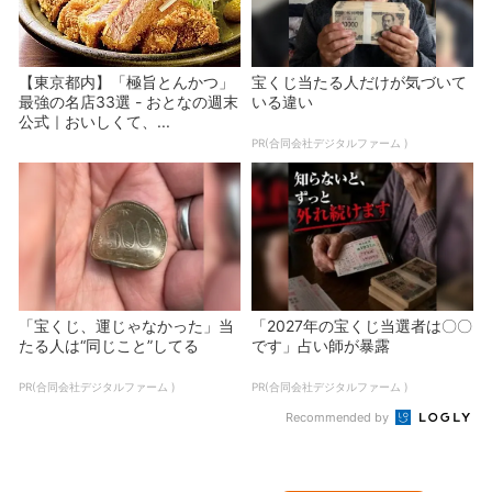
【東京都内】「極旨とんかつ」
宝くじ当たる人だけが気づいて
最強の名店33選 - おとなの週末
いる違い
公式｜おいしくて、...
PR(合同会社デジタルファーム )
「宝くじ、運じゃなかった」当
「2027年の宝くじ当選者は〇〇
たる人は“同じこと”してる
です」占い師が暴露
PR(合同会社デジタルファーム )
PR(合同会社デジタルファーム )
Recommended by