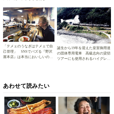
「テメェのうなぎはテメェで自
誕生から19年を迎えた皇室御用達
己管理」 SNSでバズる『野沢
の団体専用電車 高級志向の貸切
屋本店』は本当においしいの
ツアーにも使用されるハイグレー
か!? いざ実食調査
ド電車とは
あわせて読みたい