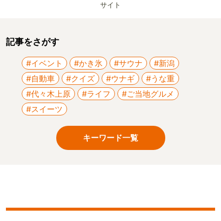
サイト
記事をさがす
#イベント
#かき氷
#サウナ
#新潟
#自動車
#クイズ
#ウナギ
#うな重
#代々木上原
#ライフ
#ご当地グルメ
#スイーツ
キーワード一覧