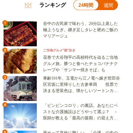
ランキング
24時間
週間
1
谷中の古民家で味わう、20分以上蒸した
極上うなぎ。継ぎ足しタレと硬めご飯の
マリアージュ
2
ご当地グルメ“旅”歩き
花巻で大谷翔平の高校時代を辿るご当地
グルメ旅。勝つと食べたチョコバナナク
レープや「サンマー焼きそば」も
3
車齢101年、玉電から江ノ電へ嫁ぎ世田谷
区宮坂に里帰りした古参車両 投票で
決まる塗装色は、懐かしいツートンカラ
ーか、グリーン単色か
4
「ピンピンコロリ」の裏話。あなたにベ
ストな介護施設はどうやって選ぶ？ －
医師が教える「最高の最期」の迎え方
（その2）
5
死ぬって意外に難しい。「介護」の先の