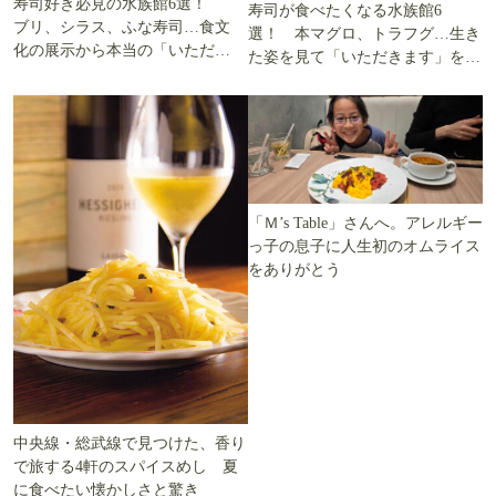
寿司好き必見の水族館6選！
寿司が食べたくなる水族館6
ブリ、シラス、ふな寿司…食文
選！ 本マグロ、トラフグ…生き
化の展示から本当の「いただき
た姿を見て「いただきます」を考
ます」を知る
える
「Ｍ’s Table」さんへ。アレルギー
っ子の息子に人生初のオムライス
をありがとう
中央線・総武線で見つけた、香り
で旅する4軒のスパイスめし 夏
に食べたい懐かしさと驚き