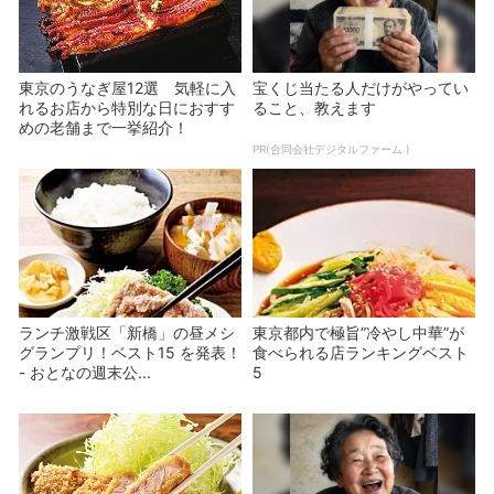
東京のうなぎ屋12選 気軽に入
宝くじ当たる人だけがやってい
れるお店から特別な日におすす
ること、教えます
めの老舗まで一挙紹介！
PR(合同会社デジタルファーム )
ランチ激戦区「新橋」の昼メシ
東京都内で極旨”冷やし中華”が
グランプリ！ベスト15 を発表！
食べられる店ランキングベスト
- おとなの週末公...
5