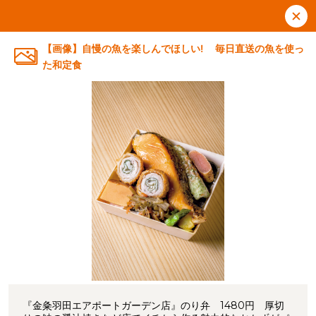
【画像】自慢の魚を楽しんでほしい! 毎日直送の魚を使っ
た和定食
『金粂羽田エアポートガーデン店』のり弁 1480円 厚切