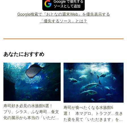
Google検索で『おとなの週末Web』を優先表示する
「優先するソース」とは？
あなたにおすすめ
寿司好き必見の水族館6選！
寿司が食べたくなる水族館6
ブリ、シラス、ふな寿司…食文
選！ 本マグロ、トラフグ…生き
化の展示から本当の「いただき
た姿を見て「いただきます」を考
ます」を知る
える