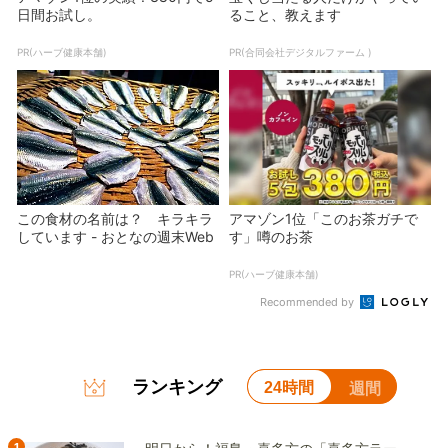
日間お試し。
ること、教えます
PR(ハーブ健康本舗)
PR(合同会社デジタルファーム )
この食材の名前は？ キラキラ
アマゾン1位「このお茶ガチで
しています - おとなの週末Web
す」噂のお茶
PR(ハーブ健康本舗)
Recommended by
ランキング
24時間
週間
1