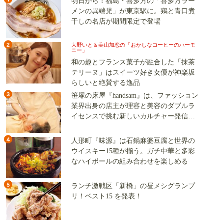
明日から！福島・喜多方の「喜多方ラー
メンの異端児」が東京駅に。鶏と青口煮
干しの名店が期間限定で登場
2
大野いと＆美山加恋の「おかしなコーヒーのハーモ
ニー」
和の趣とフランス菓子が融合した「抹茶
テリーヌ」はスイーツ好き女優が神楽坂
らしいと絶賛する逸品
3
笹塚の床屋『handsam』は、ファッション
業界出身の店主が理容と美容のダブルラ
イセンスで挑む新しいカルチャー発信基
地
4
人形町『味源』は石鍋麻婆豆腐と世界の
ウイスキー15種が揃う。ガチ中華と多彩
なハイボールの組み合わせを楽しめる
5
ランチ激戦区「新橋」の昼メシグランプ
リ！ベスト15 を発表！