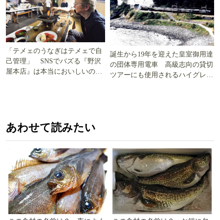
「テメェのうなぎはテメェで自
誕生から19年を迎えた皇室御用達
己管理」 SNSでバズる『野沢
の団体専用電車 高級志向の貸切
屋本店』は本当においしいの
ツアーにも使用されるハイグレー
か!? いざ実食調査
ド電車とは
あわせて読みたい