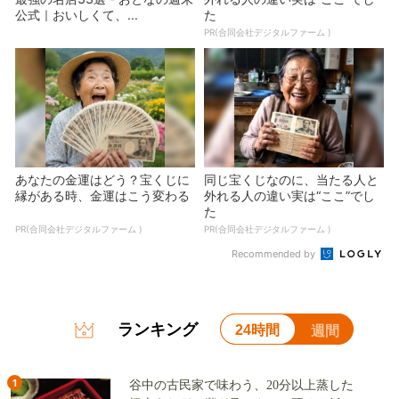
公式｜おいしくて、...
た
PR(合同会社デジタルファーム )
あなたの金運はどう？宝くじに
同じ宝くじなのに、当たる人と
縁がある時、金運はこう変わる
外れる人の違い実は“ここ”でし
た
PR(合同会社デジタルファーム )
PR(合同会社デジタルファーム )
Recommended by
ランキング
24時間
週間
1
谷中の古民家で味わう、20分以上蒸した