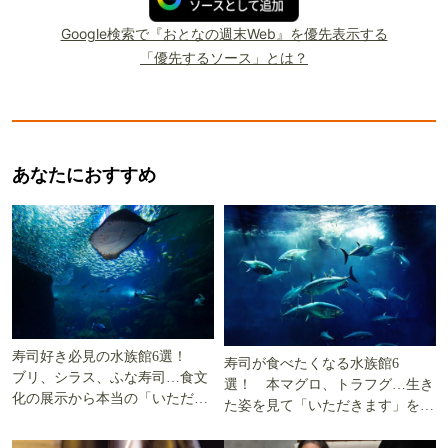
Google検索で『おとなの週末Web』を優先表示する
「優先するソース」とは？
あなたにおすすめ
寿司好き必見の水族館6選！
寿司が食べたくなる水族館6
ブリ、シラス、ふな寿司…食文
選！ 本マグロ、トラフグ…生き
化の展示から本当の「いただき
た姿を見て「いただきます」を考
ます」を知る
える