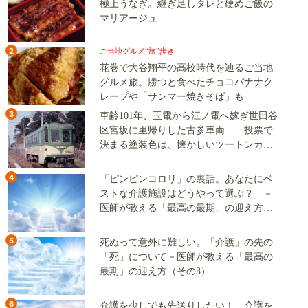
極上うなぎ。継ぎ足しタレと硬めご飯の
マリアージュ
2
ご当地グルメ“旅”歩き
花巻で大谷翔平の高校時代を辿るご当地
グルメ旅。勝つと食べたチョコバナナク
レープや「サンマー焼きそば」も
3
車齢101年、玉電から江ノ電へ嫁ぎ世田谷
区宮坂に里帰りした古参車両 投票で
決まる塗装色は、懐かしいツートンカラ
ーか、グリーン単色か
4
「ピンピンコロリ」の裏話。あなたにベ
ストな介護施設はどうやって選ぶ？ －
医師が教える「最高の最期」の迎え方
（その2）
5
死ぬって意外に難しい。「介護」の先の
「死」について－医師が教える「最高の
最期」の迎え方（その3）
6
介護を少しでも先送りしたい！ 介護を