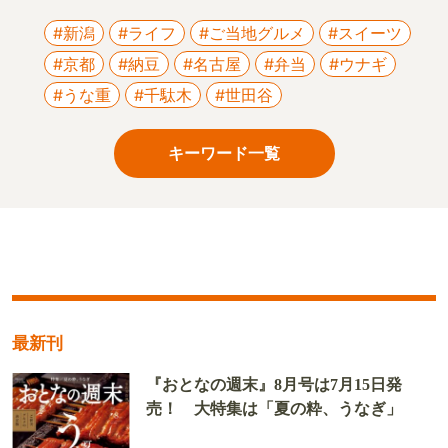
#新潟
#ライフ
#ご当地グルメ
#スイーツ
#京都
#納豆
#名古屋
#弁当
#ウナギ
#うな重
#千駄木
#世田谷
キーワード一覧
最新刊
『おとなの週末』8月号は7月15日発
売！ 大特集は「夏の粋、うなぎ」