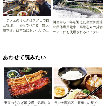
「テメェのうなぎはテメェで自
誕生から19年を迎えた皇室御用達
己管理」 SNSでバズる『野沢
の団体専用電車 高級志向の貸切
屋本店』は本当においしいの
ツアーにも使用されるハイグレー
か!? いざ実食調査
ド電車とは
あわせて読みたい
東京のうなぎ屋12選 気軽に入
ランチ激戦区「新橋」の昼メシ