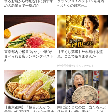
れるお店から特別な日におすす
グランプリ！ベスト15 を発表！
めの老舗まで一挙紹介！
- おとなの週末公...
東京都内で極旨”冷やし中華”が
【宝くじ落選】外れ続ける流
食べられる店ランキングベスト
れ、ここで断ちませんか
5
PR(合同会社デジタルファーム )
【東京都内】「極旨とんかつ」
同じ宝くじなのに、当たる人と
最強の名店33選 - おとなの週末
外れる人の違い実は“ここ”でし