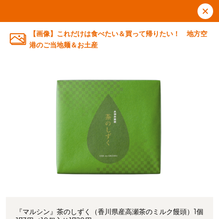
【画像】これだけは食べたい＆買って帰りたい！ 地方空
港のご当地麺＆お土産
『マルシン』茶のしずく（香川県産高瀬茶のミルク饅頭）1個