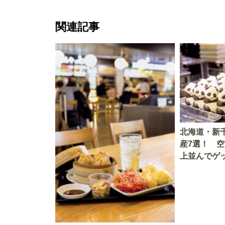
関連記事
北海道・新
産7選！ 
上並んでゲ