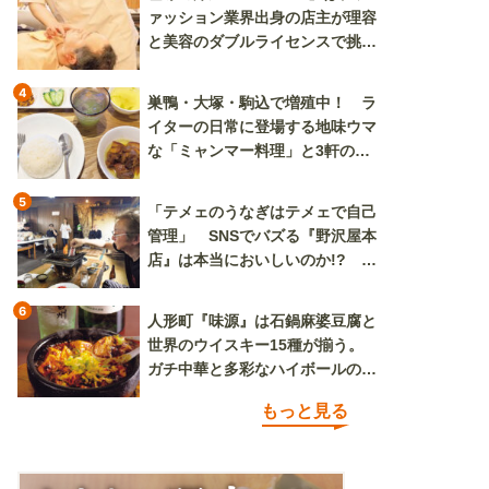
ァッション業界出身の店主が理容
と美容のダブルライセンスで挑む
新しいカルチャー発信基地
4
巣鴨・大塚・駒込で増殖中！ ラ
イターの日常に登場する地味ウマ
な「ミャンマー料理」と3軒のニ
ラ玉
5
「テメェのうなぎはテメェで自己
管理」 SNSでバズる『野沢屋本
店』は本当においしいのか!? い
ざ実食調査
6
人形町『味源』は石鍋麻婆豆腐と
世界のウイスキー15種が揃う。
ガチ中華と多彩なハイボールの組
み合わせを楽しめる
もっと見る