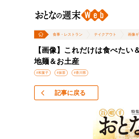
食事・レストラン
テイクアウト
画像ギ
【画像】これだけは食べたい
地麺＆お土産
#和菓子
#抹茶
#香川県
記事に戻る