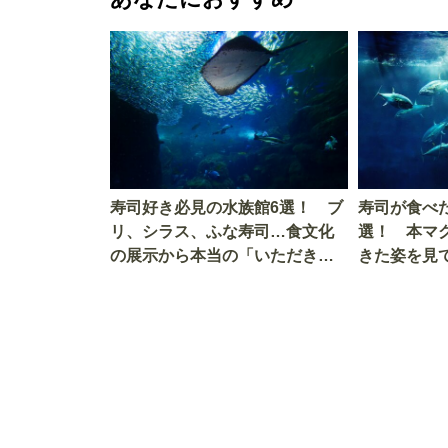
寿司好き必見の水族館6選！ ブ
寿司が食べ
リ、シラス、ふな寿司…食文化
選！ 本マ
の展示から本当の「いただきま
きた姿を見
す」を知る
を考える