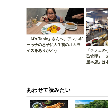
「Ｍ’s Table」さんへ。アレルギ
ーっ子の息子に人生初のオムラ
イスをありがとう
「テメェの
己管理」 
屋本店』は
か!? いざ
あわせて読みたい