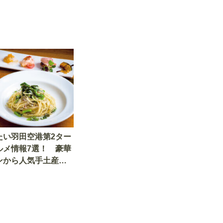
たい羽田空港第2ター
ルメ情報7選！ 豪華
ンから人気手土産ま