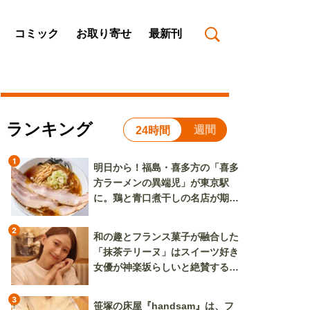
コミック
お取り寄せ
最新刊
ランキング
週間
24時間
1
明日から！福島・喜多方の「喜多
方ラーメンの異端児」が東京駅
に。鶏と青口煮干しの名店が期間
限定で登場
2
和の趣とフランス菓子が融合した
「抹茶テリーヌ」はスイーツ好き
女優が神楽坂らしいと絶賛する逸
品
3
笹塚の床屋『handsam』は、フ