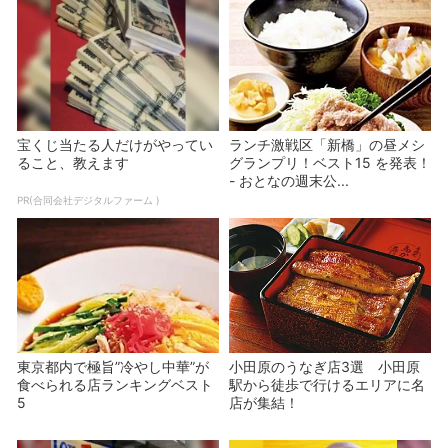
宝くじ当たる人だけがやってい
ランチ激戦区「新橋」の昼メシ
ること、教えます
グランプリ！ベスト15 を発表！
- おとなの週末公...
PR(合同会社デジタルファーム )
東京都内で極旨”冷やし中華”が
小田原のうなぎ店3選 小田原
食べられる店ランキングベスト
駅から徒歩で行けるエリアに名
5
店が集結！