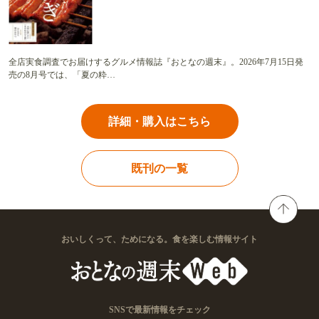
全店実食調査でお届けするグルメ情報誌『おとなの週末』。2026年7月15日発
売の8月号では、「夏の粋…
詳細・購入はこちら
既刊の一覧
おいしくって、ためになる。食を楽しむ情報サイト
SNSで最新情報をチェック