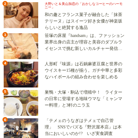
2
大野いと＆美山加恋の「おかしなコーヒーのハーモ
ニー」
和の趣とフランス菓子が融合した「抹茶
テリーヌ」はスイーツ好き女優が神楽坂
らしいと絶賛する逸品
3
笹塚の床屋『handsam』は、ファッション
業界出身の店主が理容と美容のダブルラ
イセンスで挑む新しいカルチャー発信基
地
4
人形町『味源』は石鍋麻婆豆腐と世界の
ウイスキー15種が揃う。ガチ中華と多彩
なハイボールの組み合わせを楽しめる
5
巣鴨・大塚・駒込で増殖中！ ライター
の日常に登場する地味ウマな「ミャンマ
ー料理」と3軒のニラ玉
6
「テメェのうなぎはテメェで自己管
理」 SNSでバズる『野沢屋本店』は本
当においしいのか!? いざ実食調査