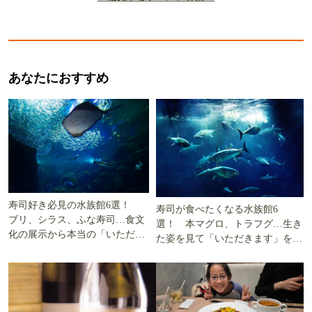
あなたにおすすめ
寿司好き必見の水族館6選！
寿司が食べたくなる水族館6
ブリ、シラス、ふな寿司…食文
選！ 本マグロ、トラフグ…生き
化の展示から本当の「いただき
た姿を見て「いただきます」を考
ます」を知る
える