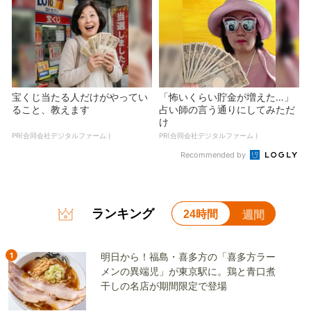
宝くじ当たる人だけがやってい
「怖いくらい貯金が増えた…」
ること、教えます
占い師の言う通りにしてみただ
け
PR(合同会社デジタルファーム )
PR(合同会社デジタルファーム )
Recommended by
ランキング
24時間
週間
1
明日から！福島・喜多方の「喜多方ラー
メンの異端児」が東京駅に。鶏と青口煮
干しの名店が期間限定で登場