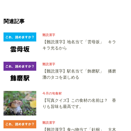
関連記事
難読漢字
【難読漢字】地名当て「雲母坂」 キラ
キラ光るから
難読漢字
【難読漢字】駅名当て「飾磨駅」 播磨
灘のタコを楽しめる
今月の旬食材
【写真クイズ】この食材の名前は？ 香
りも旨味も最高です。
難読漢字
【難読漢字】食べ物当て「針桐」 大木