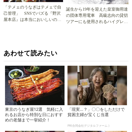
「テメェのうなぎはテメェで自
誕生から19年を迎えた皇室御用達
己管理」 SNSでバズる『野沢
の団体専用電車 高級志向の貸切
屋本店』は本当においしいの
ツアーにも使用されるハイグレー
か!? いざ実食調査
ド電車とは
あわせて読みたい
東京のうなぎ屋12選 気軽に入
「現実…？」〇〇をしただけで
れるお店から特別な日におすす
貧困主婦が宝くじ当選
めの老舗まで一挙紹介！
PR(合同会社デジタルファーム )