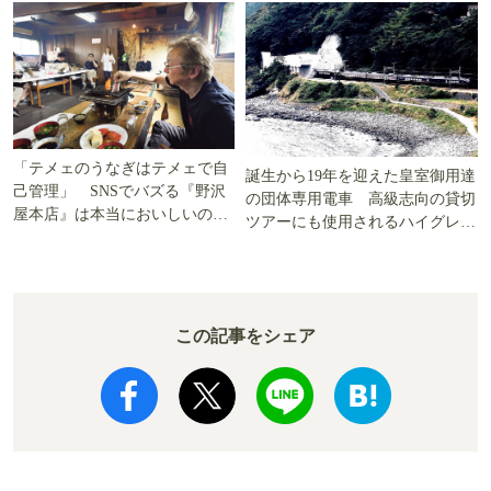
「テメェのうなぎはテメェで自
誕生から19年を迎えた皇室御用達
己管理」 SNSでバズる『野沢
の団体専用電車 高級志向の貸切
屋本店』は本当においしいの
ツアーにも使用されるハイグレー
か!? いざ実食調査
ド電車とは
この記事をシェア