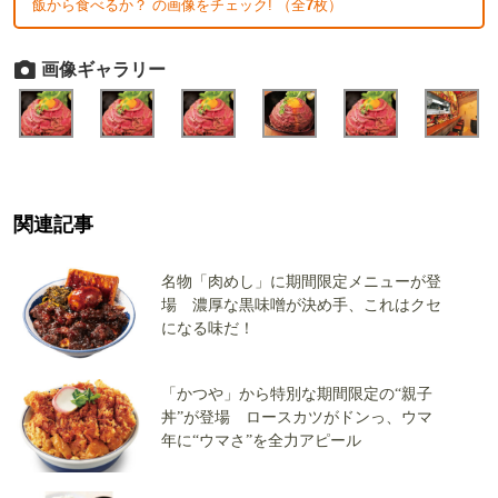
飯から食べるか？ の画像をチェック! （全
7
枚）
画像ギャラリー
関連記事
名物「肉めし」に期間限定メニューが登
場 濃厚な黒味噌が決め手、これはクセ
になる味だ！
「かつや」から特別な期間限定の“親子
丼”が登場 ロースカツがドンっ、ウマ
年に“ウマさ”を全力アピール