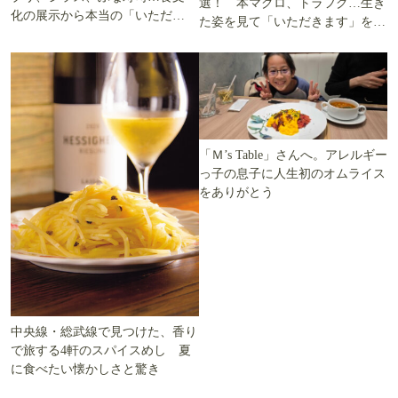
選！ 本マグロ、トラフグ…生き
化の展示から本当の「いただき
た姿を見て「いただきます」を考
ます」を知る
える
「Ｍ’s Table」さんへ。アレルギー
っ子の息子に人生初のオムライス
をありがとう
中央線・総武線で見つけた、香り
で旅する4軒のスパイスめし 夏
に食べたい懐かしさと驚き