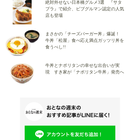
絶対外せない日本橋グルメ3選 『サタ
プラ』で紹介、ビブグルマン認定の人気
店も登場
まさかの「チーズバーガー丼」爆誕！
牛丼「松屋」食べ応え満点ガッツリ丼を
食うべし!!
牛丼とナポリタンの幸せな出合いが実
現 すき家が「ナポリタン牛丼」発売へ