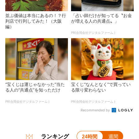
並ぶ価値は本当にあるの！？行
「占い師だけが知ってる〝お金
列店で行列してみた！（大阪
が増える人の共通点〟」
編）
PR(合同会社デジタルファーム )
“宝くじは運じゃなかった”当た
宝くじ“なんとなく”で買ってい
る人の“共通点”を知っただけ
る限り変わらない
PR(合同会社デジタルファーム )
PR(合同会社デジタルファーム )
Recommended by
ランキング
24時間
週間