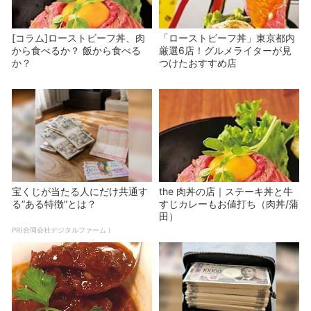
[コラム]ローストビーフ丼、肉
「ローストビーフ丼」東京都内
から食べるか？ 飯から食べる
厳選6店！グルメライターが見
か？
つけたおすすめ店
宝くじが当たる人にだけ共通す
the 肉丼の店｜ステーキ丼と牛
る“ある特徴”とは？
すじカレーもお値打ち（肉丼/蒲
田）
PR(合同会社デジタルファーム )