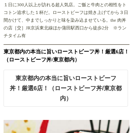
１日に300人以上が訪れる超人気店。ご飯と牛肉との相性をト
コトン追求した１杯だ。ローストビーフは焼き上げてから３日
間かけて、中までしっかりと味を染み込ませている。the 肉丼
の店［交］JR京浜東北線ほか蒲田駅西口から徒歩2分 ※ラン
チタイム有
東京都内の本当に旨いローストビーフ丼！厳選6店！
（ローストビーフ丼/東京都内）
東京都内の本当に旨いローストビーフ
丼！厳選6店！（ローストビーフ丼/東京都
内）