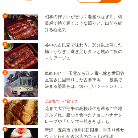
1
昭和の佇まいが息づく老舗うなぎ店。備
長炭で焼く輝くような照りと、出前を続
ける心意気
2
谷中の古民家で味わう、20分以上蒸した
極上うなぎ。継ぎ足しタレと硬めご飯の
マリアージュ
3
車齢101年、玉電から江ノ電へ嫁ぎ世田谷
区宮坂に里帰りした古参車両 投票で
決まる塗装色は、懐かしいツートンカラ
ーか、グリーン単色か
4
ご当地グルメ“旅”歩き
花巻で大谷翔平の高校時代を辿るご当地
グルメ旅。勝つと食べたチョコバナナク
レープや「サンマー焼きそば」も
5
新潟・五泉市で8月13日限定。手作り薪サ
ウナと行列かき氷店のコラボが実現