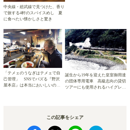
中央線・総武線で見つけた、香り
で旅する4軒のスパイスめし 夏
に食べたい懐かしさと驚き
「テメェのうなぎはテメェで自
誕生から19年を迎えた皇室御用達
己管理」 SNSでバズる『野沢
の団体専用電車 高級志向の貸切
屋本店』は本当においしいの
ツアーにも使用されるハイグレー
か!? いざ実食調査
ド電車とは
この記事をシェア