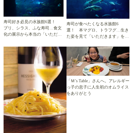
寿司好き必見の水族館6選！
寿司が食べたくなる水族館6
ブリ、シラス、ふな寿司…食文
選！ 本マグロ、トラフグ…生き
化の展示から本当の「いただき
た姿を見て「いただきます」を考
ます」を知る
える
「Ｍ’s Table」さんへ。アレルギー
っ子の息子に人生初のオムライス
をありがとう