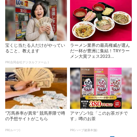
宝くじ当たる人だけがやってい
ラーメン業界の最高権威が選ん
ること、教えます
だ一杯が豊洲に集結！TRYラー
メン大賞フェス2023...
PR(合同会社デジタルファーム )
“万馬券率が異常” 競馬界隈で噂
アマゾン1位「このお茶ガチで
の予想サイトがこちら
す」噂のお茶
PR(ルーツ)
PR(ハーブ健康本舗)