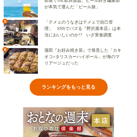
部屋で10L飲み放題。ビール好き編集部
が本気で選んだ「ビール旅」
5
「テメェのうなぎはテメェで自己管
理」 SNSでバズる『野沢屋本店』は本
当においしいのか!? いざ実食調査
6
蒲田『お好み焼き辰』で発見した「カキ
オコ×タリスカーハイボール」が海のマ
リアージュだった
ランキングをもっと見る