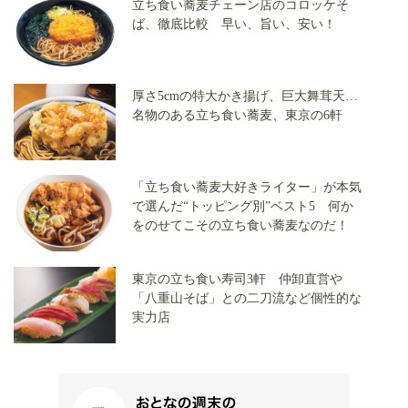
立ち食い蕎麦チェーン店のコロッケそ
ば、徹底比較 早い、旨い、安い！
厚さ5cmの特大かき揚げ、巨大舞茸天…
名物のある立ち食い蕎麦、東京の6軒
「立ち食い蕎麦大好きライター」が本気
で選んだ“トッピング別”ベスト5 何か
をのせてこその立ち食い蕎麦なのだ！
東京の立ち食い寿司3軒 仲卸直営や
「八重山そば」との二刀流など個性的な
実力店