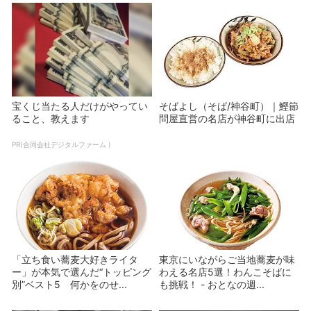
宝くじ当たる人だけがやってい
そばよし（そば/神谷町）｜鰹節
ること、教えます
問屋直営の名店が神谷町に出店
PR(合同会社デジタルファーム )
「立ち食い蕎麦大好きライタ
東京にいながらご当地蕎麦が味
ー」が本気で選んだ“トッピング
わえる名店5選！わんこそばに
別”ベスト5 何かをのせ...
も挑戦！ - おとなの週...