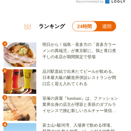
Recommended by
ランキング
24時間
週間
1
明日から！福島・喜多方の「喜多方ラー
メンの異端児」が東京駅に。鶏と青口煮
干しの名店が期間限定で登場
2
品川駅直結で出来たてビールが飲める。
日本最大級の醸造所併設レストランが間
口広く迎え入れてくれる
3
笹塚の床屋『handsam』は、ファッション
業界出身の店主が理容と美容のダブルラ
イセンスで挑む新しいカルチャー発信基
地
4
富士山×駿河湾、入場券で飲める球場、