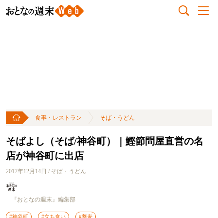
食事・レストラン
そば・うどん
そばよし（そば/神谷町）｜鰹節問屋直営の名
店が神谷町に出店
2017年12月14日 / そば・うどん
『おとなの週末』編集部
#神谷町
#立ち食い
#蕎麦