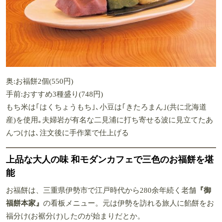
奥:お福餅2個(550円)
手前:おすすめ3種盛り(748円)
もち米は｢はくちょうもち｣､小豆は｢きたろまん｣(共に北海道
産)を使用｡夫婦岩が有名な二見浦に打ち寄せる波に見立てたあ
んつけは､注文後に手作業で仕上げる
上品な大人の味 和モダンカフェで三色のお福餅を堪
能
お福餅は、三重県伊勢市で江戸時代から280余年続く老舗
『御
福餅本家』
の看板メニュー。元は伊勢を訪れる旅人に餡餅をお
福分け(お裾分け)したのが始まりだとか。