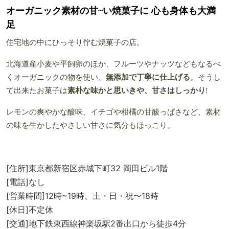
オーガニック素材の甘~い焼菓子に 心も身体も大満
足
住宅地の中にひっそり佇む焼菓子の店。
北海道産小麦や平飼卵のほか、フルーツやナッツなどもなるべ
くオーガニックの物を使い、
無添加で丁寧に仕上げる
。そうし
て出来たお菓子は
素朴な味かと思いきや、甘さはしっかり
!
レモンの爽やかな酸味、イチゴや柑橘の甘酸っぱさなど、素材
の味を生かしたやさしい甘さに気分もほっこり。
[住所]東京都新宿区赤城下町32 岡田ビル1階
[電話]なし
[営業時間]12時~19時、土・日・祝〜18時
[休日]不定休
[交通]地下鉄東西線神楽坂駅2番出口から徒歩4分