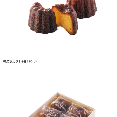
神楽坂カヌレ(各320円)