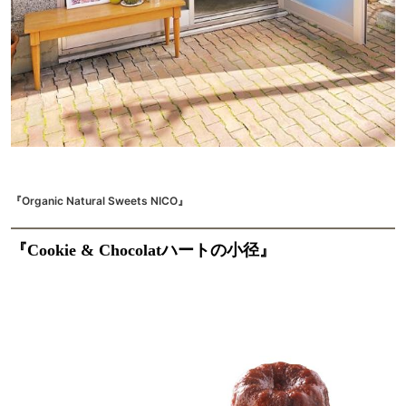
『Organic Natural Sweets NICO』
『Cookie & Chocolatハートの小径』