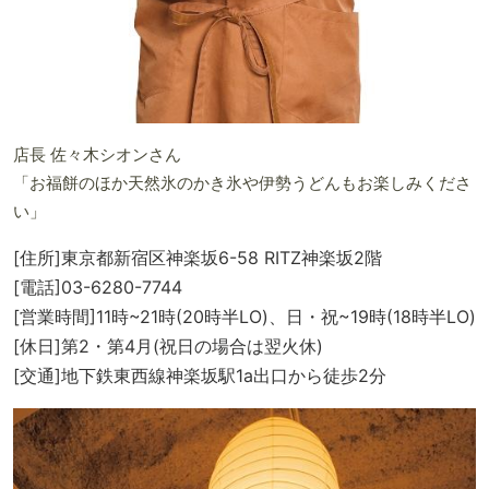
店長 佐々木シオンさん
「お福餅のほか天然氷のかき氷や伊勢うどんもお楽しみくださ
い」
[住所]東京都新宿区神楽坂6-58 RITZ神楽坂2階
[電話]03-6280-7744
[営業時間]11時~21時(20時半LO)、日・祝~19時(18時半LO)
[休日]第2・第4月(祝日の場合は翌火休)
[交通]地下鉄東西線神楽坂駅1a出口から徒歩2分