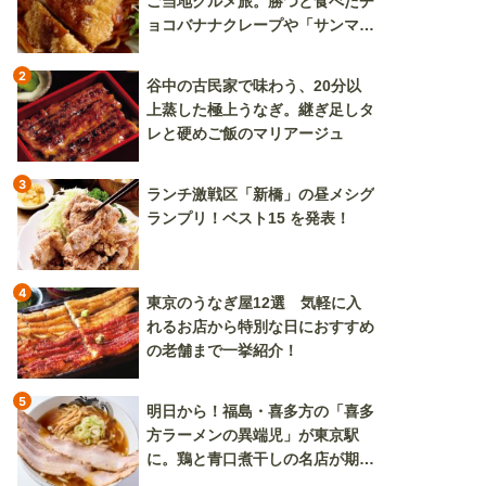
ご当地グルメ旅。勝つと食べたチ
ョコバナナクレープや「サンマー
焼きそば」も
2
谷中の古民家で味わう、20分以
上蒸した極上うなぎ。継ぎ足しタ
レと硬めご飯のマリアージュ
3
ランチ激戦区「新橋」の昼メシグ
ランプリ！ベスト15 を発表！
4
東京のうなぎ屋12選 気軽に入
れるお店から特別な日におすすめ
の老舗まで一挙紹介！
5
明日から！福島・喜多方の「喜多
方ラーメンの異端児」が東京駅
に。鶏と青口煮干しの名店が期間
限定で登場