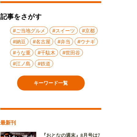
記事をさがす
#ご当地グルメ
#スイーツ
#京都
#納豆
#名古屋
#弁当
#ウナギ
#うな重
#千駄木
#世田谷
#江ノ島
#鉄道
キーワード一覧
最新刊
『おとなの週末』8月号は7