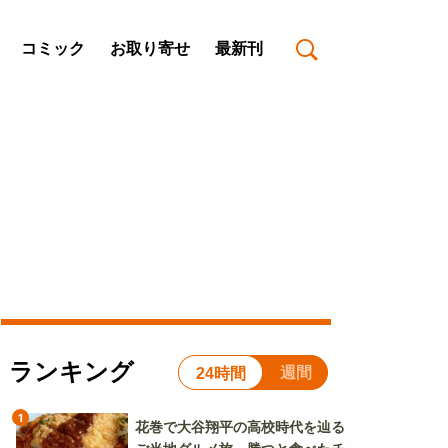
コミック
お取り寄せ
最新刊
ランキング
週間
24時間
1
花巻で大谷翔平の高校時代を辿る