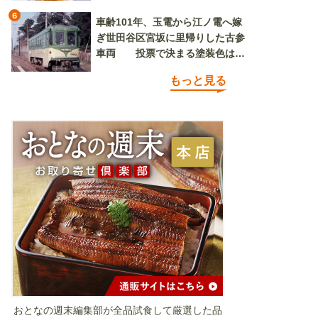
6
車齢101年、玉電から江ノ電へ嫁
ぎ世田谷区宮坂に里帰りした古参
車両 投票で決まる塗装色は、
懐かしいツートンカラーか、グリ
もっと見る
ーン単色か
おとなの週末編集部が全品試食して厳選した品