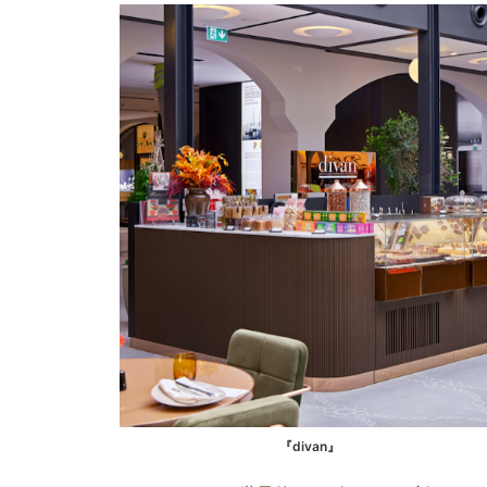
『divan』