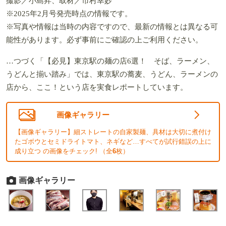
撮影／小島昇、取材／市村幸妙
※2025年2月号発売時点の情報です。
※写真や情報は当時の内容ですので、最新の情報とは異なる可
能性があります。必ず事前にご確認の上ご利用ください。
…つづく「【必見】東京駅の麺の店6選！ そば、ラーメン、
うどんと揃い踏み」では、東京駅の蕎麦、うどん、ラーメンの
店から、ここ！という店を実食レポートしています。
画像ギャラリー
【画像ギャラリー】細ストレートの自家製麺、具材は大切に煮付け
たゴボウとセミドライトマト、ネギなど…すべてが試行錯誤の上に
成り立つ の画像をチェック! （全
6
枚）
画像ギャラリー