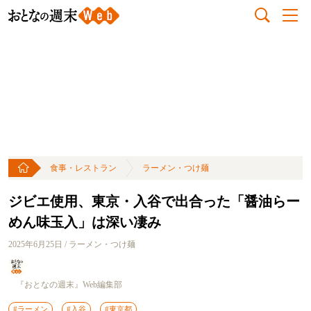
食事・レストラン
ラーメン・つけ麺
ジビエ使用、東京・入谷で出合った「醤油らー
めん味玉入」は深い凄み
2025年6月25日 / ラーメン・つけ麺
『おとなの週末』Web編集部
#ラーメン
#入谷
#東京都