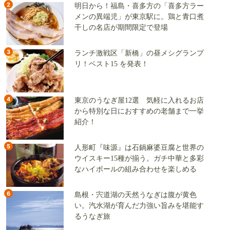
2
明日から！福島・喜多方の「喜多方ラー
メンの異端児」が東京駅に。鶏と青口煮
干しの名店が期間限定で登場
3
ランチ激戦区「新橋」の昼メシグランプ
リ！ベスト15 を発表！
4
東京のうなぎ屋12選 気軽に入れるお店
から特別な日におすすめの老舗まで一挙
紹介！
5
人形町『味源』は石鍋麻婆豆腐と世界の
ウイスキー15種が揃う。ガチ中華と多彩
なハイボールの組み合わせを楽しめる
6
島根・宍道湖の天然うなぎは腹が黄色
い。汽水湖が育んだ力強い旨みを堪能す
るうなぎ旅