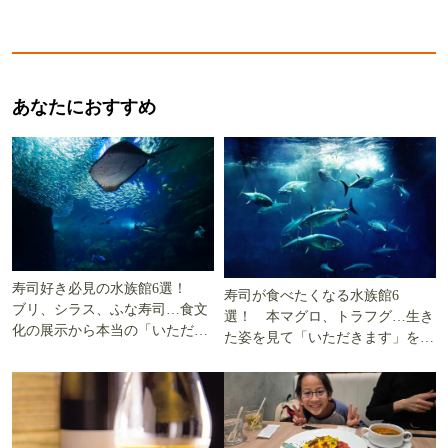
あなたにおすすめ
寿司好き必見の水族館6選！
寿司が食べたくなる水族館6
ブリ、シラス、ふな寿司…食文
選！ 本マグロ、トラフグ…生き
化の展示から本当の「いただき
た姿を見て「いただきます」を考
ます」を知る
える