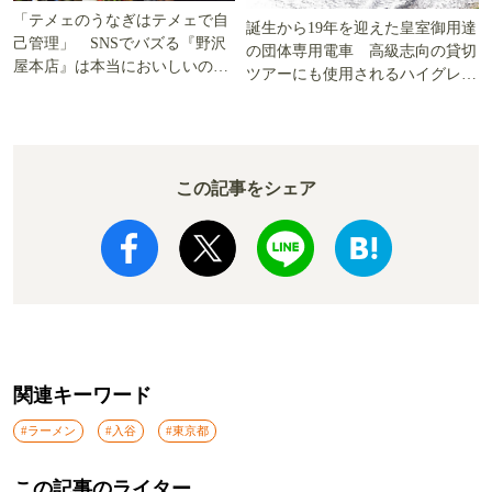
「テメェのうなぎはテメェで自
誕生から19年を迎えた皇室御用達
己管理」 SNSでバズる『野沢
の団体専用電車 高級志向の貸切
屋本店』は本当においしいの
ツアーにも使用されるハイグレー
か!? いざ実食調査
ド電車とは
この記事をシェア
関連キーワード
#ラーメン
#入谷
#東京都
この記事のライター