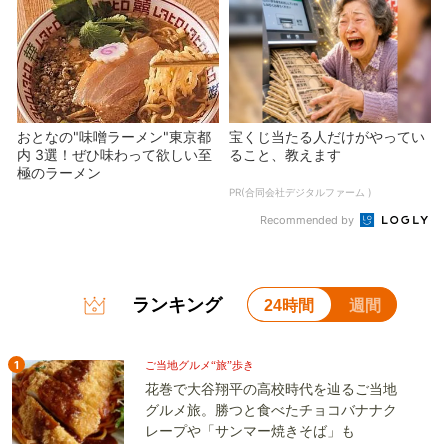
おとなの"味噌ラーメン"東京都
宝くじ当たる人だけがやってい
内 3選！ぜひ味わって欲しい至
ること、教えます
極のラーメン
PR(合同会社デジタルファーム )
Recommended by
ランキング
24時間
週間
1
ご当地グルメ“旅”歩き
花巻で大谷翔平の高校時代を辿るご当地
グルメ旅。勝つと食べたチョコバナナク
レープや「サンマー焼きそば」も