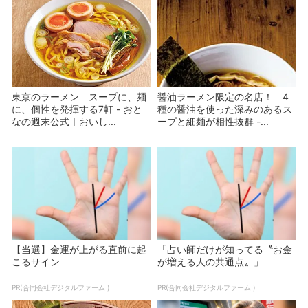
東京のラーメン スープに、麺
醤油ラーメン限定の名店！ 4
に、個性を発揮する7軒 - おと
種の醤油を使った深みのあるス
なの週末公式｜おいし...
ープと細麺が相性抜群 -...
【当選】金運が上がる直前に起
「占い師だけが知ってる〝お金
こるサイン
が増える人の共通点〟」
PR(合同会社デジタルファーム )
PR(合同会社デジタルファーム )