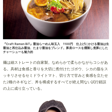
『Craft Ramen BiT』醤油らーめん味玉入 1100円 仕上げにかける醤油は生
醤油と再仕込み醤油、たまり醤油をブレンド。豚肩ロースを燻製し煮豚にした
チャーシューも魅力的
麺は細ストレートの自家製。なめらかで柔らかながらコシがあ
る。具材は食感と香りを大切に煮付けたゴボウ、シカの脂をス
ッキリさせるセミドライトマト、切り方で甘みと食感を立たせ
た2種のネギなど、丼を構成するすべてが絶え間ない試行錯誤
の上に成り立っている。