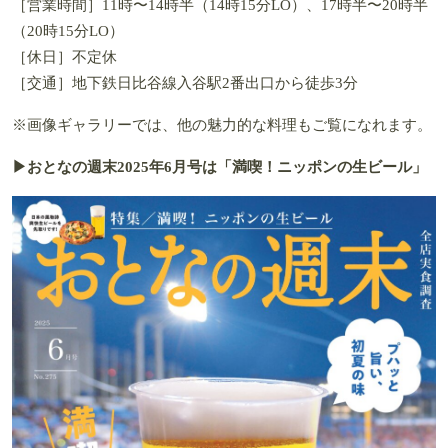
［営業時間］11時〜14時半（14時15分LO）、17時半〜20時半
（20時15分LO）
［休日］不定休
［交通］地下鉄日比谷線入谷駅2番出口から徒歩3分
※画像ギャラリーでは、他の魅力的な料理もご覧になれます。
▶おとなの週末2025年6月号は「
満喫！ニッポンの生ビール
」