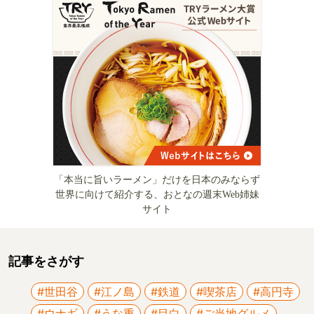
「本当に旨いラーメン」だけを日本のみならず
世界に向けて紹介する、おとなの週末Web姉妹
サイト
記事をさがす
#世田谷
#江ノ島
#鉄道
#喫茶店
#高円寺
#ウナギ
#うな重
#目白
#ご当地グルメ