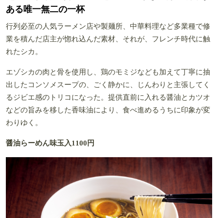
ある唯一無二の一杯
行列必至の人気ラーメン店や製麺所、中華料理など多業種で修
業を積んだ店主が惚れ込んだ素材、それが、フレンチ時代に触
れたシカ。
エゾシカの肉と骨を使用し、鶏のモミジなども加えて丁寧に抽
出したコンソメスープの、ごく静かに、じんわりと主張してく
るジビエ感のトリコになった。提供直前に入れる醤油とカツオ
などの旨みを移した香味油により、食べ進めるうちに印象が変
わりゆく。
醤油らーめん味玉入1100円