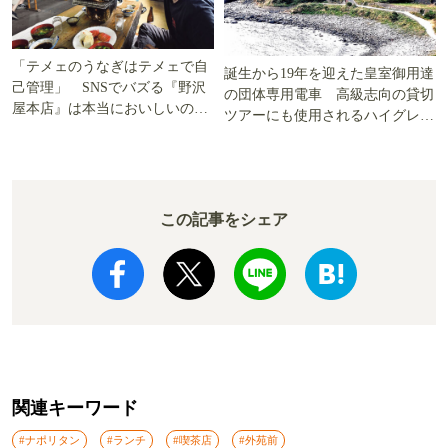
「テメェのうなぎはテメェで自
誕生から19年を迎えた皇室御用達
己管理」 SNSでバズる『野沢
の団体専用電車 高級志向の貸切
屋本店』は本当においしいの
ツアーにも使用されるハイグレー
か!? いざ実食調査
ド電車とは
この記事をシェア
関連キーワード
#ナポリタン
#ランチ
#喫茶店
#外苑前