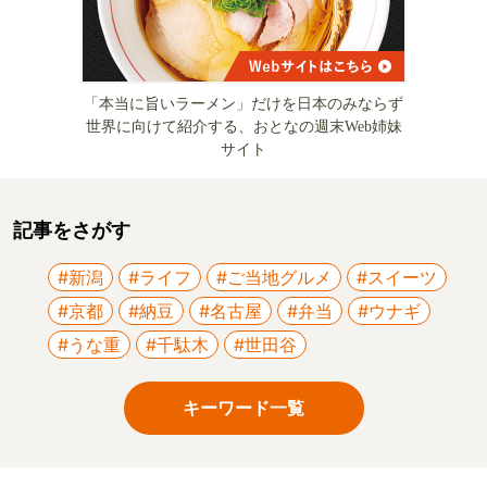
「本当に旨いラーメン」だけを日本のみならず
世界に向けて紹介する、おとなの週末Web姉妹
サイト
記事をさがす
#新潟
#ライフ
#ご当地グルメ
#スイーツ
#京都
#納豆
#名古屋
#弁当
#ウナギ
#うな重
#千駄木
#世田谷
キーワード一覧