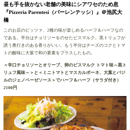
昼も手を抜かない老舗の美味にシアワセのため息
『Pizzeria Parentesi（パーレンテッシ）』＠池尻大
橋
このお店のピッツァ、2種の味が楽しめるハーフ＆ハーフなの
である。半分はチョリソーをのせたビスマルク。黒トリュフが
誘う奥行きのある香りがいい。もう半分はチーズのコクとトマ
トの酸味に大葉で和の要素をプラスしたもの。
＜辛口チョリソーとオリーブ、卵のビスマルク トマト味～黒ト
リュフ風味～＞と＜ミニトマトとマスカルポーネ、大葉とバジ
ルのジェノベーゼソース＞でハーフ＆ハーフ（サラダ付き）
2100円