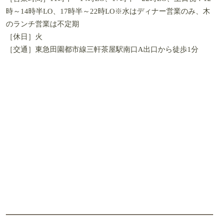
時～14時半LO、17時半～22時LO※水はディナー営業のみ、木
のランチ営業は不定期
［休日］火
［交通］東急田園都市線三軒茶屋駅南口A出口から徒歩1分