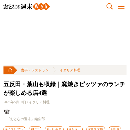
食事・レストラン
イタリア料理
五反田・葉山も収録｜窯焼きピッツァのランチ
が楽しめる店4選
2026年5月19日 / イタリア料理
『おとなの週末』編集部
#イタリアン
#ピザ
#三軒茶屋
#五反田
#池尻大橋
#葉山