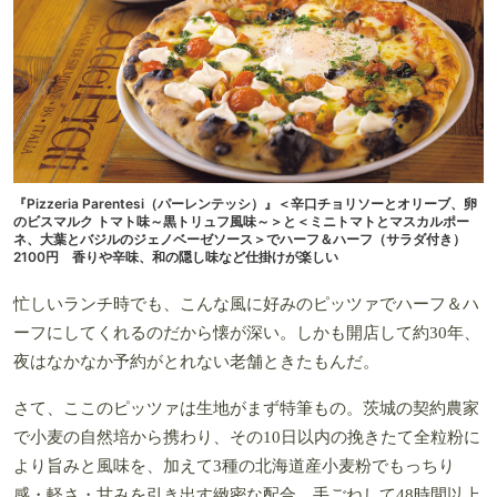
『Pizzeria Parentesi（パーレンテッシ）』＜辛口チョリソーとオリーブ、卵
のビスマルク トマト味～黒トリュフ風味～＞と＜ミニトマトとマスカルポー
ネ、大葉とバジルのジェノベーゼソース＞でハーフ＆ハーフ（サラダ付き）
2100円 香りや辛味、和の隠し味など仕掛けが楽しい
忙しいランチ時でも、こんな風に好みのピッツァでハーフ＆ハ
ーフにしてくれるのだから懐が深い。しかも開店して約30年、
夜はなかなか予約がとれない老舗ときたもんだ。
さて、ここのピッツァは生地がまず特筆もの。茨城の契約農家
で小麦の自然培から携わり、その10日以内の挽きたて全粒粉に
より旨みと風味を、加えて3種の北海道産小麦粉でもっちり
感・軽さ・甘みを引き出す緻密な配合。手ごねして48時間以上