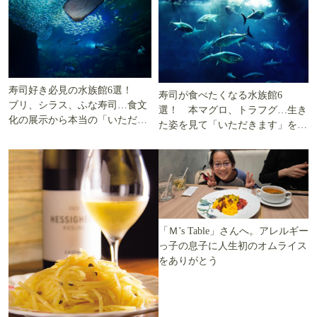
寿司好き必見の水族館6選！
寿司が食べたくなる水族館6
ブリ、シラス、ふな寿司…食文
選！ 本マグロ、トラフグ…生き
化の展示から本当の「いただき
た姿を見て「いただきます」を考
ます」を知る
える
「Ｍ’s Table」さんへ。アレルギー
っ子の息子に人生初のオムライス
をありがとう