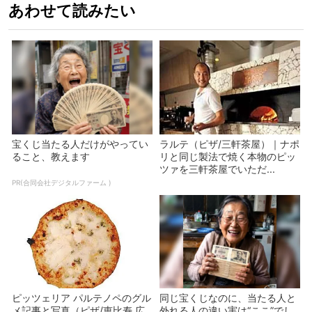
あわせて読みたい
宝くじ当たる人だけがやってい
ラルテ（ピザ/三軒茶屋）｜ナポ
ること、教えます
リと同じ製法で焼く本物のピッ
ツァを三軒茶屋でいただ...
PR(合同会社デジタルファーム )
ピッツェリア パルテノペのグル
同じ宝くじなのに、当たる人と
メ記事と写真（ピザ/恵比寿 広
外れる人の違い実は“ここ”でし