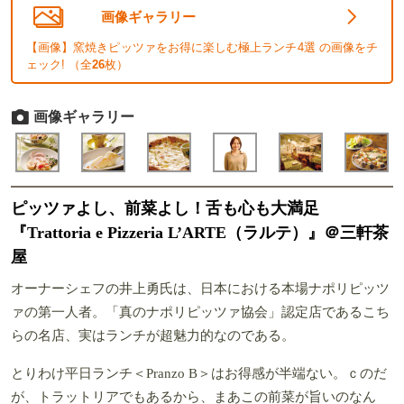
画像ギャラリー
【画像】窯焼きピッツァをお得に楽しむ極上ランチ4選 の画像をチ
ェック! （全
26
枚）
画像ギャラリー
ピッツァよし、前菜よし！舌も心も大満足
『Trattoria e Pizzeria L’ARTE（ラルテ）』＠三軒茶
屋
オーナーシェフの井上勇氏は、日本における本場ナポリピッツ
ァの第一人者。「真のナポリピッツァ協会」認定店であるこち
らの名店、実はランチが超魅力的なのである。
とりわけ平日ランチ＜Pranzo B＞はお得感が半端ない。ｃのだ
が、トラットリアでもあるから、まあこの前菜が旨いのなん