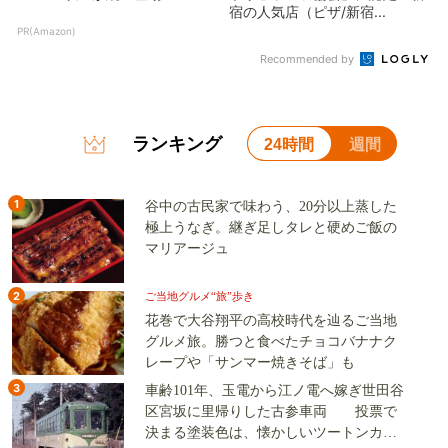
宿の人気店（ピザ/新宿...
PR(Amazon)
Recommended by
ランキング
24時間
週間
1
谷中の古民家で味わう、20分以上蒸した
極上うなぎ。継ぎ足しタレと硬めご飯の
マリアージュ
2
ご当地グルメ“旅”歩き
花巻で大谷翔平の高校時代を辿るご当地
グルメ旅。勝つと食べたチョコバナナク
レープや「サンマー焼きそば」も
3
車齢101年、玉電から江ノ電へ嫁ぎ世田谷
区宮坂に里帰りした古参車両 投票で
決まる塗装色は、懐かしいツートンカラ