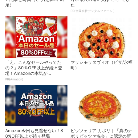
尾）
た
PR(合同会社デジタルファーム )
「え、こんなセールやってた
マッシモッタヴィオ（ピザ/永福
の？」80％OFF以上が続々登
町）
場！Amazonの本気が...
PR(Amazon)
Amazon今日も見逃せない！8
ピッツェリア カポリ｜「真のナ
0%OFF以上が続々登場
ポリピッツァ協会」に認定の新