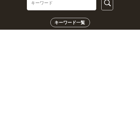
キーワード一覧
CHECK US!
おとなの週末Webとは？
個人情報の取り扱い