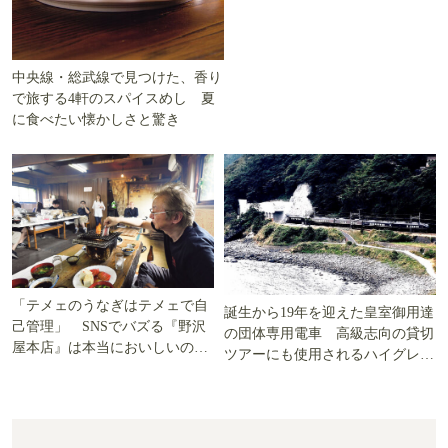
中央線・総武線で見つけた、香り
で旅する4軒のスパイスめし 夏
に食べたい懐かしさと驚き
「テメェのうなぎはテメェで自
誕生から19年を迎えた皇室御用達
己管理」 SNSでバズる『野沢
の団体専用電車 高級志向の貸切
屋本店』は本当においしいの
ツアーにも使用されるハイグレー
か!? いざ実食調査
ド電車とは