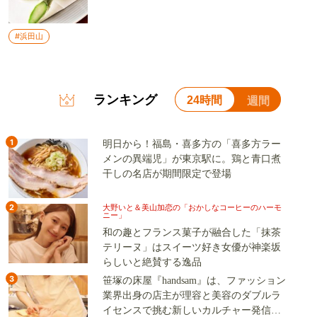
#浜田山
ランキング
24時間
週間
1
明日から！福島・喜多方の「喜多方ラー
メンの異端児」が東京駅に。鶏と青口煮
干しの名店が期間限定で登場
2
大野いと＆美山加恋の「おかしなコーヒーのハーモ
ニー」
和の趣とフランス菓子が融合した「抹茶
テリーヌ」はスイーツ好き女優が神楽坂
らしいと絶賛する逸品
3
笹塚の床屋『handsam』は、ファッション
業界出身の店主が理容と美容のダブルラ
イセンスで挑む新しいカルチャー発信基