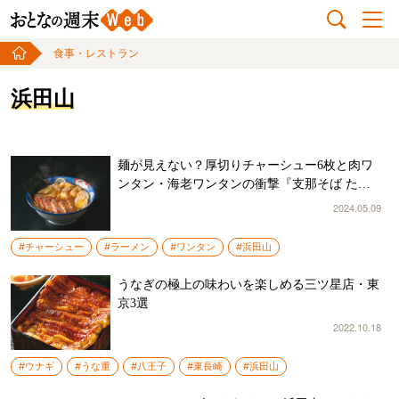
食事・レストラン
浜田山
麺が見えない？厚切りチャーシュー6枚と肉ワ
ンタン・海老ワンタンの衝撃『支那そば たん
たん亭』
2024.05.09
#チャーシュー
#ラーメン
#ワンタン
#浜田山
うなぎの極上の味わいを楽しめる三ツ星店・東
京3選
2022.10.18
#ウナギ
#うな重
#八王子
#東長崎
#浜田山