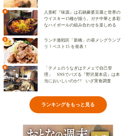
地
4
人形町『味源』は石鍋麻婆豆腐と世界の
ウイスキー15種が揃う。ガチ中華と多彩
なハイボールの組み合わせを楽しめる
5
ランチ激戦区「新橋」の昼メシグランプ
リ！ベスト15 を発表！
6
「テメェのうなぎはテメェで自己管
理」 SNSでバズる『野沢屋本店』は本
当においしいのか!? いざ実食調査
ランキングをもっと見る