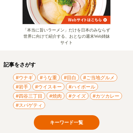
「本当に旨いラーメン」だけを日本のみならず
世界に向けて紹介する、おとなの週末Web姉妹
サイト
記事をさがす
#ウナギ
#うな重
#目白
#ご当地グルメ
#岩手
#ウイスキー
#ハイボール
#四谷三丁目
#焼肉
#クイズ
#カツカレー
#スパゲティ
キーワード一覧