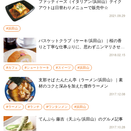
ファッティーズ（イタリアン/浜田山）テイク
アウトは日替わりメニューで販売中☆
2021.09.29
#浜田山
バスケットクラブ（ケーキ/浜田山）｜桜の香
りと丁寧な仕事ぶりに、思わずニンマリさせら
れる
2018.02.15
#カフェ
#ショートケーキ
#スイーツ
#浜田山
支那そば たんたん亭（ラーメン/浜田山）｜素
材のコクと深みを加えた傑作ラーメン
2017.12.08
#ラーメン
#ランチ
#ワンタンメン
#浜田山
てんぷら 藤吉（天ぷら/浜田山）のグルメ記事
2017.10.28