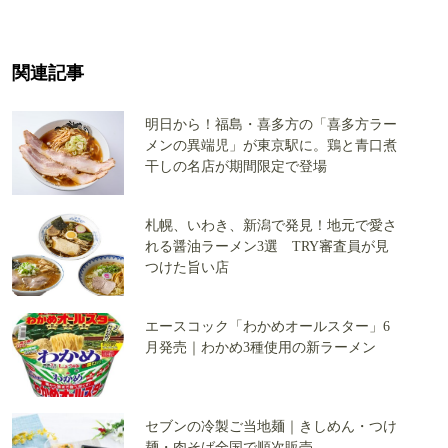
関連記事
明日から！福島・喜多方の「喜多方ラー
メンの異端児」が東京駅に。鶏と青口煮
干しの名店が期間限定で登場
札幌、いわき、新潟で発見！地元で愛さ
れる醤油ラーメン3選 TRY審査員が見
つけた旨い店
エースコック「わかめオールスター」6
月発売｜わかめ3種使用の新ラーメン
セブンの冷製ご当地麺｜きしめん・つけ
麺・肉そば全国で順次販売