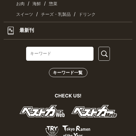
/
/
お肉
海鮮
惣菜
/
/
スイーツ
チーズ・乳製品
ドリンク
最新刊
キーワード一覧
CHECK US!