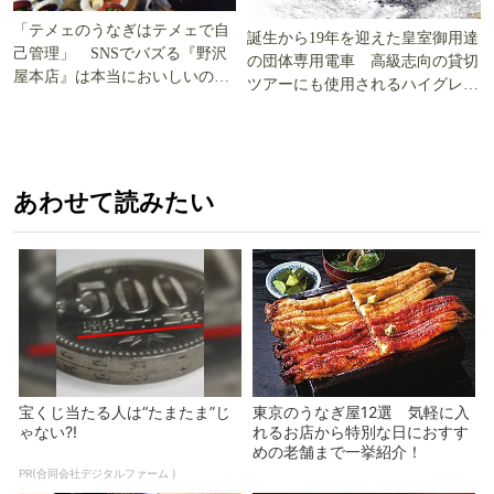
「テメェのうなぎはテメェで自
誕生から19年を迎えた皇室御用達
己管理」 SNSでバズる『野沢
の団体専用電車 高級志向の貸切
屋本店』は本当においしいの
ツアーにも使用されるハイグレー
か!? いざ実食調査
ド電車とは
あわせて読みたい
宝くじ当たる人は“たまたま”じ
東京のうなぎ屋12選 気軽に入
ゃない?!
れるお店から特別な日におすす
めの老舗まで一挙紹介！
PR(合同会社デジタルファーム )