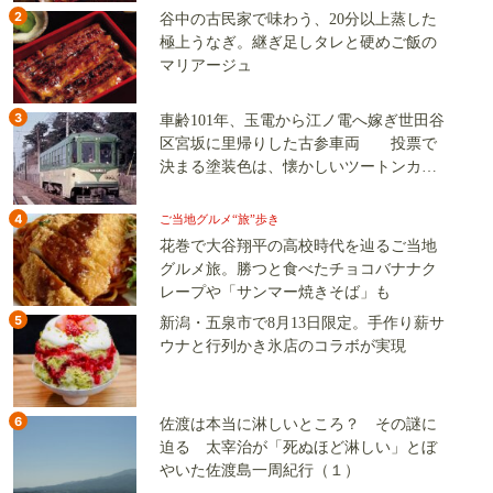
2
谷中の古民家で味わう、20分以上蒸した
極上うなぎ。継ぎ足しタレと硬めご飯の
マリアージュ
3
車齢101年、玉電から江ノ電へ嫁ぎ世田谷
区宮坂に里帰りした古参車両 投票で
決まる塗装色は、懐かしいツートンカラ
ーか、グリーン単色か
4
ご当地グルメ“旅”歩き
花巻で大谷翔平の高校時代を辿るご当地
グルメ旅。勝つと食べたチョコバナナク
レープや「サンマー焼きそば」も
5
新潟・五泉市で8月13日限定。手作り薪サ
ウナと行列かき氷店のコラボが実現
6
佐渡は本当に淋しいところ？ その謎に
迫る 太宰治が「死ぬほど淋しい」とぼ
やいた佐渡島一周紀行（１）