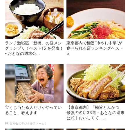
ランチ激戦区「新橋」の昼メシ
東京都内で極旨”冷やし中華”が
グランプリ！ベスト15 を発表！
食べられる店ランキングベスト
- おとなの週末公...
5
宝くじ当たる人だけがやってい
【東京都内】「極旨とんかつ」
ること、教えます
最強の名店33選 - おとなの週末
公式｜おいしくて、...
PR(合同会社デジタルファーム )