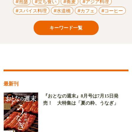
#泡盛
#立ち食い
#蕎麦
#アジア料理
#スパイス料理
#水道橋
#カフェ
#コーヒー
キーワード一覧
最新刊
『おとなの週末』8月号は7月15日発
売！ 大特集は「夏の粋、うなぎ」