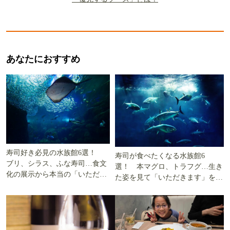
あなたにおすすめ
寿司好き必見の水族館6選！
寿司が食べたくなる水族館6
ブリ、シラス、ふな寿司…食文
選！ 本マグロ、トラフグ…生き
化の展示から本当の「いただき
た姿を見て「いただきます」を考
ます」を知る
える