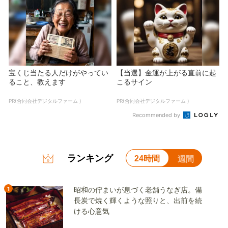
宝くじ当たる人だけがやってい
【当選】金運が上がる直前に起
ること、教えます
こるサイン
PR(合同会社デジタルファーム )
PR(合同会社デジタルファーム )
Recommended by
ランキング
24時間
週間
1
昭和の佇まいが息づく老舗うなぎ店。備
長炭で焼く輝くような照りと、出前を続
ける心意気