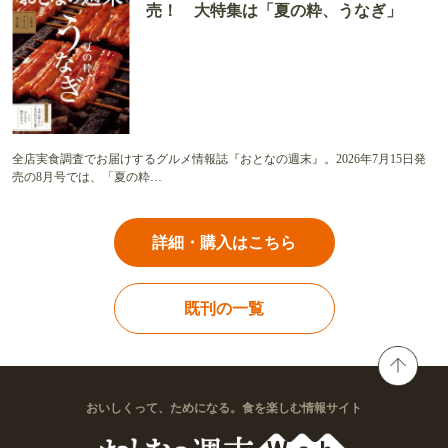
売！ 大特集は「夏の粋、うなぎ」
全店実食調査でお届けするグルメ情報誌『おとなの週末』。2026年7月15日発
売の8月号では、「夏の粋…
詳細・購入はこちら
既刊の一覧
おいしくって、ためになる。食を楽しむ情報サイト