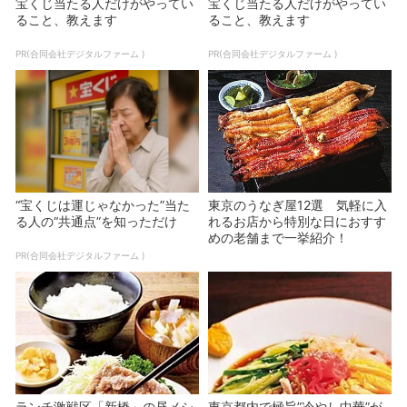
宝くじ当たる人だけがやってい
宝くじ当たる人だけがやってい
ること、教えます
ること、教えます
PR(合同会社デジタルファーム )
PR(合同会社デジタルファーム )
“宝くじは運じゃなかった”当た
東京のうなぎ屋12選 気軽に入
る人の“共通点”を知っただけ
れるお店から特別な日におすす
めの老舗まで一挙紹介！
PR(合同会社デジタルファーム )
ランチ激戦区「新橋」の昼メシ
東京都内で極旨”冷やし中華”が