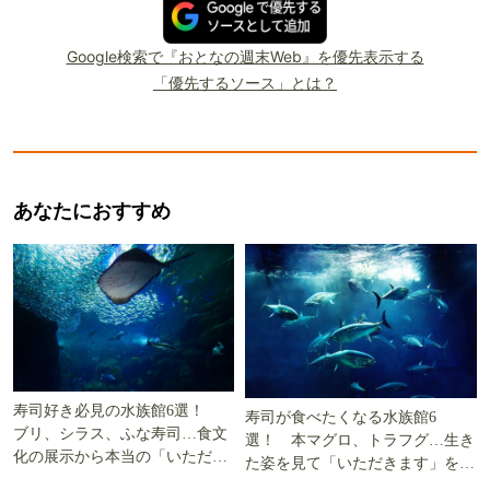
Google検索で『おとなの週末Web』を優先表示する
「優先するソース」とは？
あなたにおすすめ
寿司好き必見の水族館6選！
寿司が食べたくなる水族館6
ブリ、シラス、ふな寿司…食文
選！ 本マグロ、トラフグ…生き
化の展示から本当の「いただき
た姿を見て「いただきます」を考
ます」を知る
える