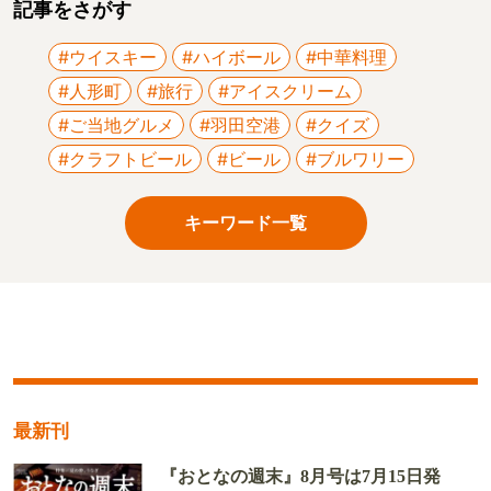
記事をさがす
#ウイスキー
#ハイボール
#中華料理
#人形町
#旅行
#アイスクリーム
#ご当地グルメ
#羽田空港
#クイズ
#クラフトビール
#ビール
#ブルワリー
キーワード一覧
最新刊
『おとなの週末』8月号は7月15日発