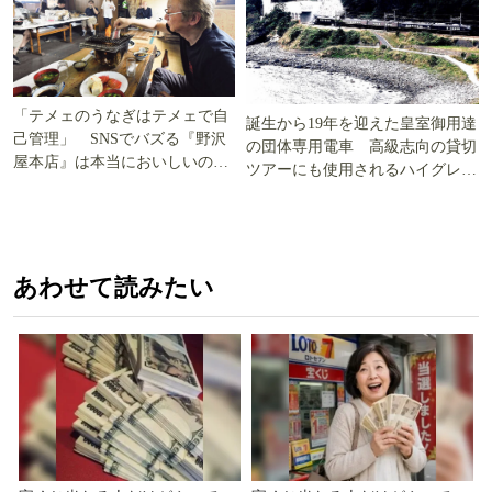
「テメェのうなぎはテメェで自
誕生から19年を迎えた皇室御用達
己管理」 SNSでバズる『野沢
の団体専用電車 高級志向の貸切
屋本店』は本当においしいの
ツアーにも使用されるハイグレー
か!? いざ実食調査
ド電車とは
あわせて読みたい