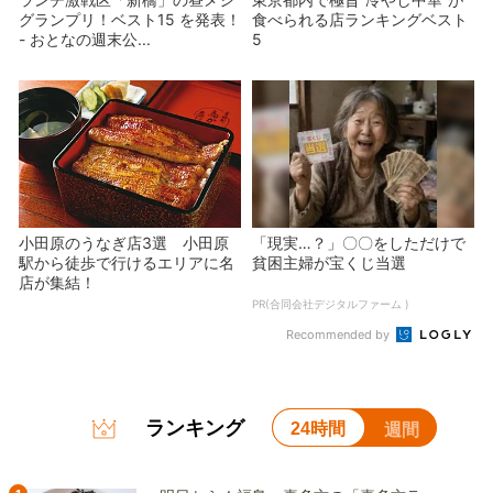
グランプリ！ベスト15 を発表！
食べられる店ランキングベスト
- おとなの週末公...
5
小田原のうなぎ店3選 小田原
「現実…？」〇〇をしただけで
駅から徒歩で行けるエリアに名
貧困主婦が宝くじ当選
店が集結！
PR(合同会社デジタルファーム )
Recommended by
ランキング
24時間
週間