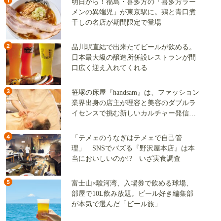
1
明日から！福島・喜多方の「喜多方ラー
メンの異端児」が東京駅に。鶏と青口煮
干しの名店が期間限定で登場
2
品川駅直結で出来たてビールが飲める。
日本最大級の醸造所併設レストランが間
口広く迎え入れてくれる
3
笹塚の床屋『handsam』は、ファッション
業界出身の店主が理容と美容のダブルラ
イセンスで挑む新しいカルチャー発信基
地
4
「テメェのうなぎはテメェで自己管
理」 SNSでバズる『野沢屋本店』は本
当においしいのか!? いざ実食調査
5
富士山×駿河湾、入場券で飲める球場、
部屋で10L飲み放題。ビール好き編集部
が本気で選んだ「ビール旅」