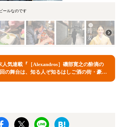
ビールなのです
人気連載『［Alexandros］磯部寛之の酔滴の
4回の舞台は、知る人ぞ知るはしご酒の街・豪徳