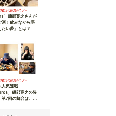
s］磯部寛之の酔滴のラダー
dros］磯部寛之さんが
ご酒！飲みながら語
えたい夢」とは？
s］磯部寛之の酔滴のラダー
末人気連載
ndros］磯部寛之の酔
』第7回の舞台は、大
楽坂！