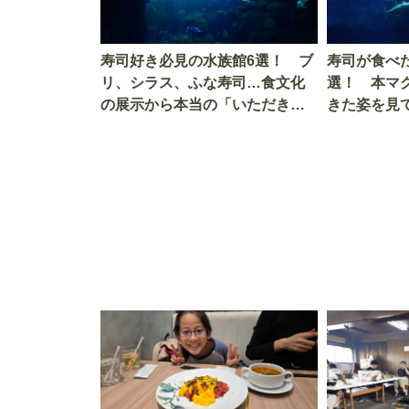
寿司好き必見の水族館6選！ ブ
寿司が食べ
リ、シラス、ふな寿司…食文化
選！ 本マ
の展示から本当の「いただきま
きた姿を見
す」を知る
を考える