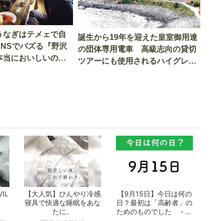
うなぎはテメェで自
誕生から19年を迎えた皇室御用達
SNSでバズる『野沢
の団体専用電車 高級志向の貸切
本当においしいの
ツアーにも使用されるハイグレー
実食調査
ド電車とは
IL
【大人気】ひんやり冷感
【9月15日】今日は何の
寝具で快適な睡眠をあな
日？最初は「高齢者」の
たに。
ためのものでした - お
となの週...