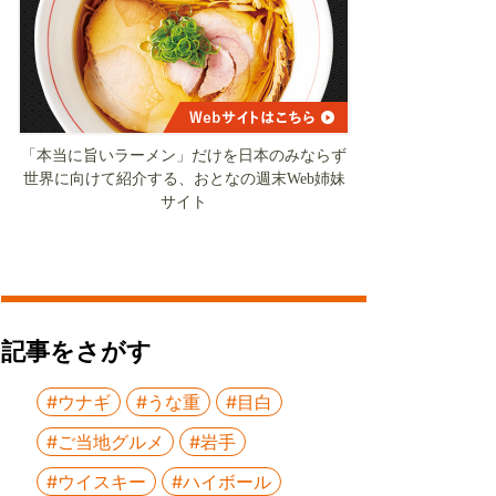
「本当に旨いラーメン」だけを日本のみならず
世界に向けて紹介する、おとなの週末Web姉妹
サイト
記事をさがす
#ウナギ
#うな重
#目白
#ご当地グルメ
#岩手
#ウイスキー
#ハイボール