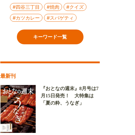
#四谷三丁目
#焼肉
#クイズ
#カツカレー
#スパゲティ
キーワード一覧
最新刊
『おとなの週末』8月号は7
月15日発売！ 大特集は
「夏の粋、うなぎ」