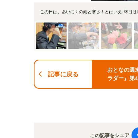
この日は、あいにくの雨と寒さ！とはいえ1杯目は
おとなの週末
記事に戻る
ラダー』第
寺！
この記事をシェア