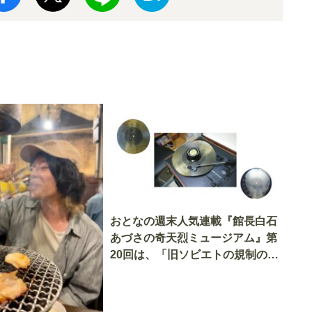
おとなの週末人気連載『館長白石
あづさの奇天烈ミュージアム』第
20回は、「旧ソビエトの規制の中
で生まれた“肋骨レコード”」の世
界へ