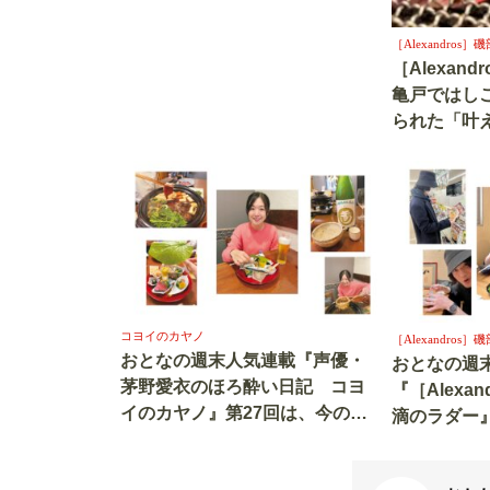
［Alexandro
［Alexan
亀戸ではし
られた「叶
コヨイのカヤノ
［Alexandro
おとなの週末人気連載『声優・
おとなの週
茅野愛衣のほろ酔い日記 コヨ
『［Alexa
イのカヤノ』第27回は、今の時
滴のラダー
期しか食べられない「野鴨鍋」
人の街・神
を堪能です！