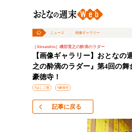
ニュース
画像ギャラリー
［Alexandros］磯部寛之の酔滴のラダー
【画像ギャラリー】おとなの週末人
之の酔滴のラダー』第4回の舞
豪徳寺！
#はしご酒
#豪徳寺
記事に戻る