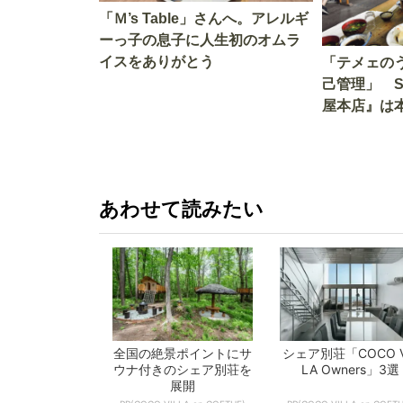
「Ｍ’s Table」さんへ。アレルギ
ーっ子の息子に人生初のオムラ
イスをありがとう
「テメェの
己管理」 
屋本店』は
か!? いざ
あわせて読みたい
全国の絶景ポイントにサ
シェア別荘「COCO V
ウナ付きのシェア別荘を
LA Owners」3選
展開