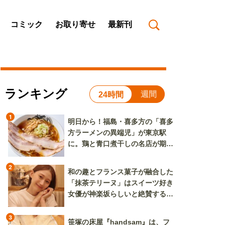
コミック
お取り寄せ
最新刊
ランキング
週間
24時間
1
明日から！福島・喜多方の「喜多
方ラーメンの異端児」が東京駅
に。鶏と青口煮干しの名店が期間
限定で登場
2
和の趣とフランス菓子が融合した
「抹茶テリーヌ」はスイーツ好き
女優が神楽坂らしいと絶賛する逸
品
3
笹塚の床屋『handsam』は、フ