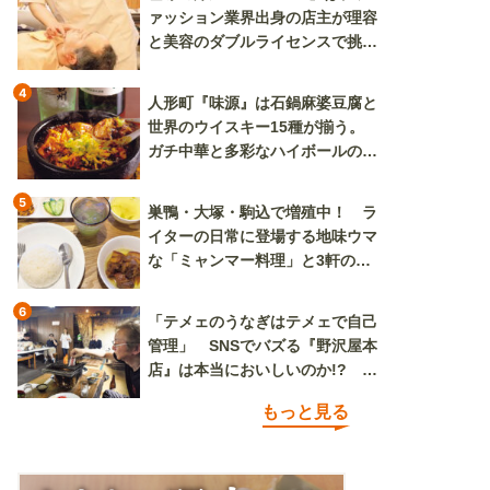
ァッション業界出身の店主が理容
と美容のダブルライセンスで挑む
新しいカルチャー発信基地
4
人形町『味源』は石鍋麻婆豆腐と
世界のウイスキー15種が揃う。
ガチ中華と多彩なハイボールの組
み合わせを楽しめる
5
巣鴨・大塚・駒込で増殖中！ ラ
イターの日常に登場する地味ウマ
な「ミャンマー料理」と3軒のニ
ラ玉
6
「テメェのうなぎはテメェで自己
管理」 SNSでバズる『野沢屋本
店』は本当においしいのか!? い
ざ実食調査
もっと見る