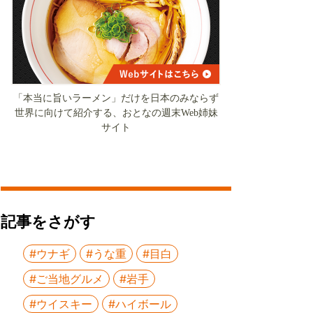
「本当に旨いラーメン」だけを日本のみならず
世界に向けて紹介する、おとなの週末Web姉妹
サイト
記事をさがす
#ウナギ
#うな重
#目白
#ご当地グルメ
#岩手
#ウイスキー
#ハイボール