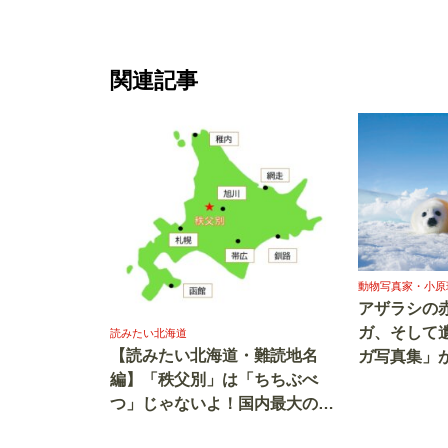
関連記事
動物写真家・小原
アザラシの
ガ、そして
読みたい北海道
【読みたい北海道・難読地名
ガ写真集」
編】「秩父別」は「ちちぶべ
物写真家・
つ」じゃないよ！国内最大の無
（1）
料の子どもの遊び場がある道央