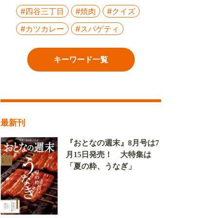
#四谷三丁目
#焼肉
#クイズ
#カツカレー
#スパゲティ
キーワード一覧
最新刊
『おとなの週末』8月号は7
月15日発売！ 大特集は
「夏の粋、うなぎ」