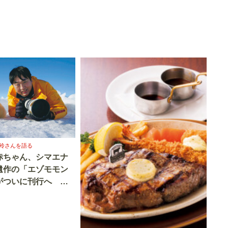
玲さんを語る
赤ちゃん、シマエナ
遺作の「エゾモモン
がついに刊行へ 動
小原玲さんを語る