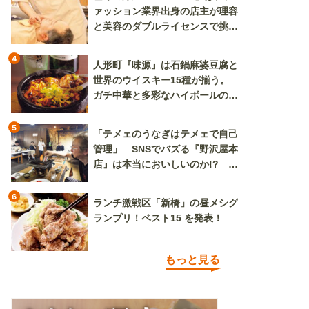
ァッション業界出身の店主が理容
と美容のダブルライセンスで挑む
新しいカルチャー発信基地
4
人形町『味源』は石鍋麻婆豆腐と
世界のウイスキー15種が揃う。
ガチ中華と多彩なハイボールの組
み合わせを楽しめる
5
「テメェのうなぎはテメェで自己
管理」 SNSでバズる『野沢屋本
店』は本当においしいのか!? い
ざ実食調査
6
ランチ激戦区「新橋」の昼メシグ
ランプリ！ベスト15 を発表！
もっと見る