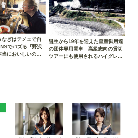
うなぎはテメェで自
誕生から19年を迎えた皇室御用達
SNSでバズる『野沢
の団体専用電車 高級志向の貸切
本当においしいの
ツアーにも使用されるハイグレー
実食調査
ド電車とは