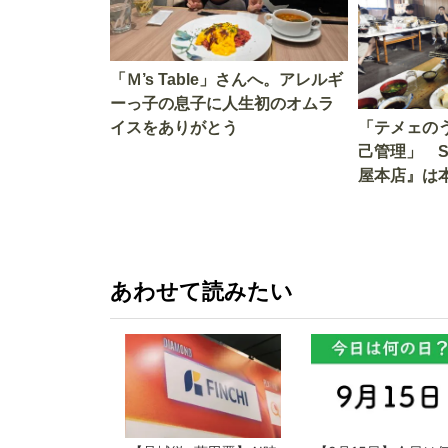
「Ｍ’s Table」さんへ。アレルギ
ーっ子の息子に人生初のオムラ
イスをありがとう
「テメェの
己管理」 
屋本店』は
か!? いざ
あわせて読みたい