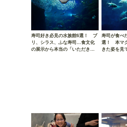
寿司好き必見の水族館6選！ ブ
寿司が食べ
リ、シラス、ふな寿司…食文化
選！ 本マ
の展示から本当の「いただきま
きた姿を見
す」を知る
を考える