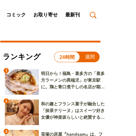
コミック
お取り寄せ
最新刊
ランキング
週間
24時間
1
明日から！福島・喜多方の「喜多
方ラーメンの異端児」が東京駅
に。鶏と青口煮干しの名店が期間
限定で登場
2
和の趣とフランス菓子が融合した
「抹茶テリーヌ」はスイーツ好き
女優が神楽坂らしいと絶賛する逸
品
3
笹塚の床屋『handsam』は、フ