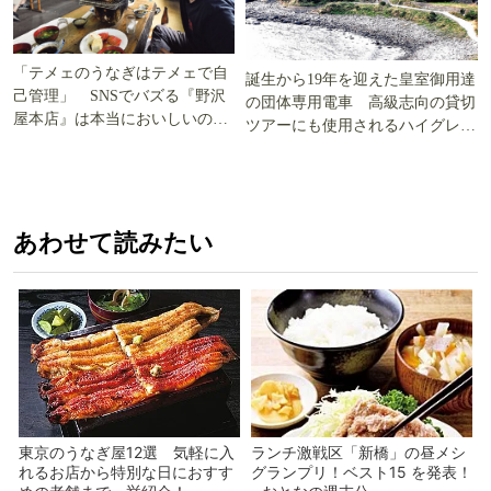
「テメェのうなぎはテメェで自
誕生から19年を迎えた皇室御用達
己管理」 SNSでバズる『野沢
の団体専用電車 高級志向の貸切
屋本店』は本当においしいの
ツアーにも使用されるハイグレー
か!? いざ実食調査
ド電車とは
あわせて読みたい
東京のうなぎ屋12選 気軽に入
ランチ激戦区「新橋」の昼メシ
れるお店から特別な日におすす
グランプリ！ベスト15 を発表！