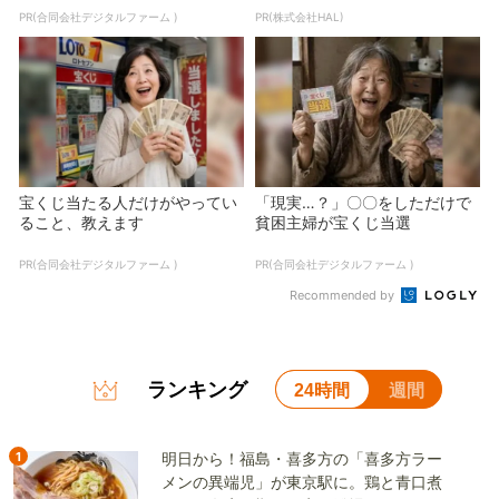
PR(合同会社デジタルファーム )
PR(株式会社HAL)
宝くじ当たる人だけがやってい
「現実…？」〇〇をしただけで
ること、教えます
貧困主婦が宝くじ当選
PR(合同会社デジタルファーム )
PR(合同会社デジタルファーム )
Recommended by
ランキング
24時間
週間
1
明日から！福島・喜多方の「喜多方ラー
メンの異端児」が東京駅に。鶏と青口煮