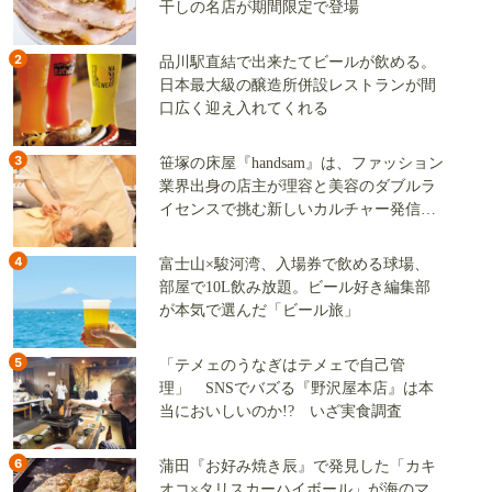
干しの名店が期間限定で登場
2
品川駅直結で出来たてビールが飲める。
日本最大級の醸造所併設レストランが間
口広く迎え入れてくれる
3
笹塚の床屋『handsam』は、ファッション
業界出身の店主が理容と美容のダブルラ
イセンスで挑む新しいカルチャー発信基
地
4
富士山×駿河湾、入場券で飲める球場、
部屋で10L飲み放題。ビール好き編集部
が本気で選んだ「ビール旅」
5
「テメェのうなぎはテメェで自己管
理」 SNSでバズる『野沢屋本店』は本
当においしいのか!? いざ実食調査
6
蒲田『お好み焼き辰』で発見した「カキ
オコ×タリスカーハイボール」が海のマ