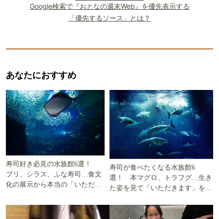
Google検索で『おとなの週末Web』を優先表示する
「優先するソース」とは？
あなたにおすすめ
寿司好き必見の水族館6選！
寿司が食べたくなる水族館6
ブリ、シラス、ふな寿司…食文
選！ 本マグロ、トラフグ…生き
化の展示から本当の「いただき
た姿を見て「いただきます」を考
ます」を知る
える