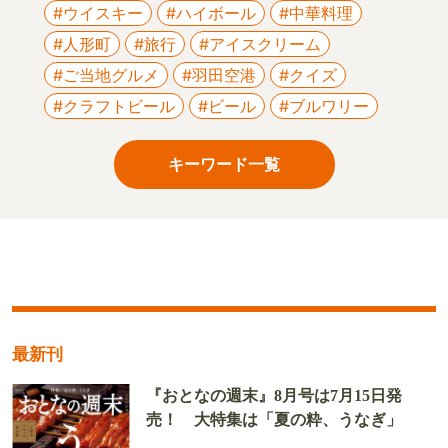
#ウイスキー
#ハイボール
#中華料理
#人形町
#旅行
#アイスクリーム
#ご当地グルメ
#羽田空港
#クイズ
#クラフトビール
#ビール
#ブルワリー
キーワード一覧
最新刊
『おとなの週末』8月号は7月15日発
売！ 大特集は「夏の粋、うなぎ」