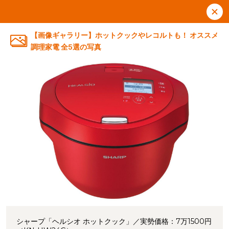
【画像ギャラリー】ホットクックやレコルトも！ オススメ
調理家電 全5選の写真
シャープ「ヘルシオ ホットクック」／実勢価格：7万1500円