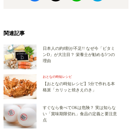
関連記事
日本人の約8割が不足!! なぜ今「ビタミ
ンD」が大注目？ 栄養士が勧める5つの
理由
おとなの時短レシピ
【おとなの時短レシピ】5分で作れる本
格派「カリッと焼きえのき」
すぐなら食べてOKは危険？ 実は知らな
い「賞味期限切れ」食品の定義と要注意
点