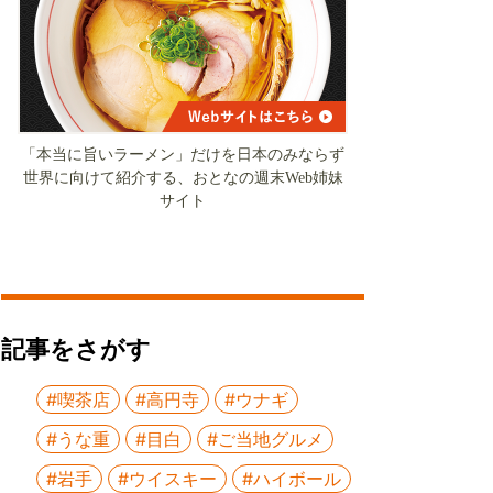
「本当に旨いラーメン」だけを日本のみならず
世界に向けて紹介する、おとなの週末Web姉妹
サイト
記事をさがす
#喫茶店
#高円寺
#ウナギ
#うな重
#目白
#ご当地グルメ
#岩手
#ウイスキー
#ハイボール