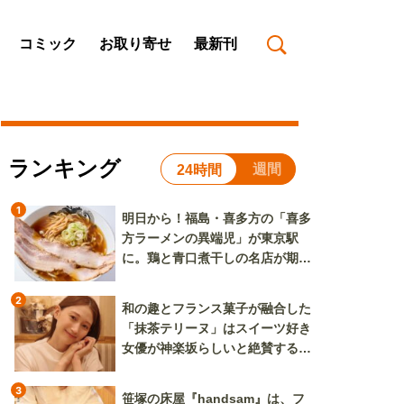
コミック
お取り寄せ
最新刊
ランキング
週間
24時間
1
明日から！福島・喜多方の「喜多
方ラーメンの異端児」が東京駅
に。鶏と青口煮干しの名店が期間
限定で登場
2
和の趣とフランス菓子が融合した
「抹茶テリーヌ」はスイーツ好き
女優が神楽坂らしいと絶賛する逸
品
3
笹塚の床屋『handsam』は、フ