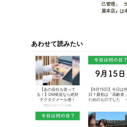
己管理」 
屋本店』は
か!? いざ
あわせて読みたい
【あの会社も使って
【9月15日】今日は
る！】DM発送なら絶対
日？最初は「高齢者
チクタクメール便！
ためのものでした -
となの週...
PR(チクタクメール便)