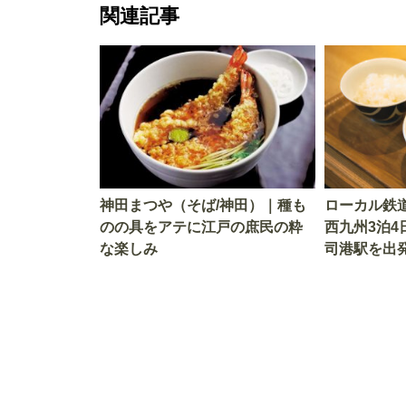
関連記事
神田まつや（そば/神田）｜種も
ローカル鉄
のの具をアテに江戸の庶民の粋
西九州3泊4
な楽しみ
司港駅を出