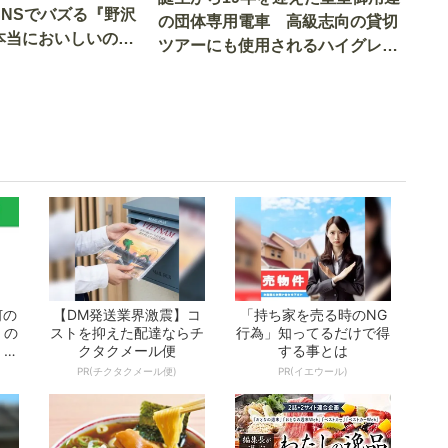
SNSでバズる『野沢
の団体専用電車 高級志向の貸切
本当においしいの
ツアーにも使用されるハイグレー
実食調査
ド電車とは
何の
【DM発送業界激震】コ
「持ち家を売る時のNG
」の
ストを抑えた配達ならチ
行為」知ってるだけで得
 お
クタクメール便
する事とは
PR(チクタクメール便)
PR(イエウール)