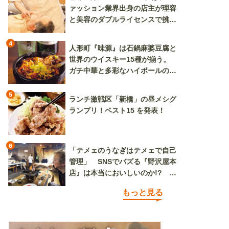
ァッション業界出身の店主が理容
と美容のダブルライセンスで挑む
新しいカルチャー発信基地
4
人形町『味源』は石鍋麻婆豆腐と
世界のウイスキー15種が揃う。
ガチ中華と多彩なハイボールの組
み合わせを楽しめる
5
ランチ激戦区「新橋」の昼メシグ
ランプリ！ベスト15 を発表！
6
「テメェのうなぎはテメェで自己
管理」 SNSでバズる『野沢屋本
店』は本当においしいのか!? い
ざ実食調査
もっと見る