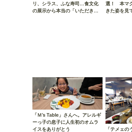
リ、シラス、ふな寿司…食文化
選！ 本マ
の展示から本当の「いただきま
きた姿を見
す」を知る
を考える
「Ｍ’s Table」さんへ。アレルギ
ーっ子の息子に人生初のオムラ
イスをありがとう
「テメェの