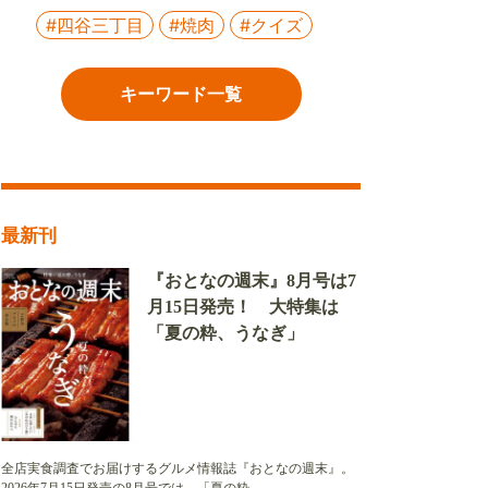
#四谷三丁目
#焼肉
#クイズ
キーワード一覧
最新刊
『おとなの週末』8月号は7
月15日発売！ 大特集は
「夏の粋、うなぎ」
全店実食調査でお届けするグルメ情報誌『おとなの週末』。