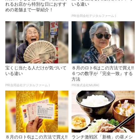
れるお店から特別な日におすす
いる違い
めの老舗まで一挙紹介！
PR(合同会社デジタルファーム )
宝くじ当たる人だけが気づいて
８月のロト6はこの方法で買え!!
いる違い
６つの数字が『完全一致』する
方法
PR(合同会社デジタルファーム )
PR(株式会社MURA)
８月のロト6はこの方法で買え!!
ランチ激戦区「新橋」の昼メシ