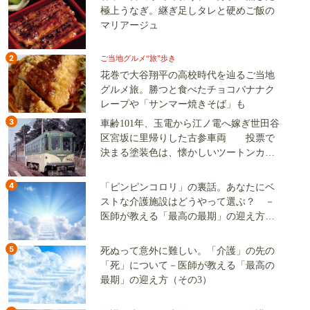
極上うなぎ。継ぎ足しタレと硬めご飯の
マリアージュ
2
ご当地グルメ“旅”歩き
花巻で大谷翔平の高校時代を辿るご当地
グルメ旅。勝つと食べたチョコバナナク
レープや「サンマー焼きそば」も
3
車齢101年、玉電から江ノ電へ嫁ぎ世田谷
区宮坂に里帰りした古参車両 投票で
決まる塗装色は、懐かしいツートンカラ
ーか、グリーン単色か
4
「ピンピンコロリ」の裏話。あなたにベ
ストな介護施設はどうやって選ぶ？ －
医師が教える「最高の最期」の迎え方
（その2）
5
死ぬって意外に難しい。「介護」の先の
「死」について－医師が教える「最高の
最期」の迎え方（その3）