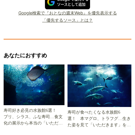
Google検索で『おとなの週末Web』を優先表示する
「優先するソース」とは？
あなたにおすすめ
寿司好き必見の水族館6選！
寿司が食べたくなる水族館6
ブリ、シラス、ふな寿司…食文
選！ 本マグロ、トラフグ…生き
化の展示から本当の「いただき
た姿を見て「いただきます」を考
ます」を知る
える