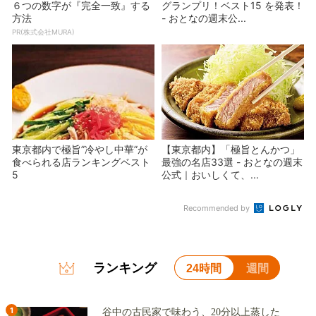
６つの数字が『完全一致』する
グランプリ！ベスト15 を発表！
方法
- おとなの週末公...
PR(株式会社MURA)
東京都内で極旨”冷やし中華”が
【東京都内】「極旨とんかつ」
食べられる店ランキングベスト
最強の名店33選 - おとなの週末
5
公式｜おいしくて、...
Recommended by
ランキング
24時間
週間
1
谷中の古民家で味わう、20分以上蒸した