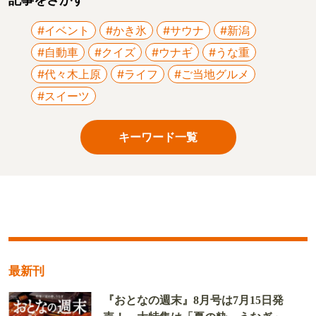
#イベント
#かき氷
#サウナ
#新潟
#自動車
#クイズ
#ウナギ
#うな重
#代々木上原
#ライフ
#ご当地グルメ
#スイーツ
キーワード一覧
最新刊
『おとなの週末』8月号は7月15日発