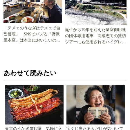
「テメェのうなぎはテメェで自
誕生から19年を迎えた皇室御用達
己管理」 SNSでバズる『野沢
の団体専用電車 高級志向の貸切
屋本店』は本当においしいの
ツアーにも使用されるハイグレー
か!? いざ実食調査
ド電車とは
あわせて読みたい
東京のうなぎ屋12選 気軽に入
宝くじ当たる人だけが気づいて