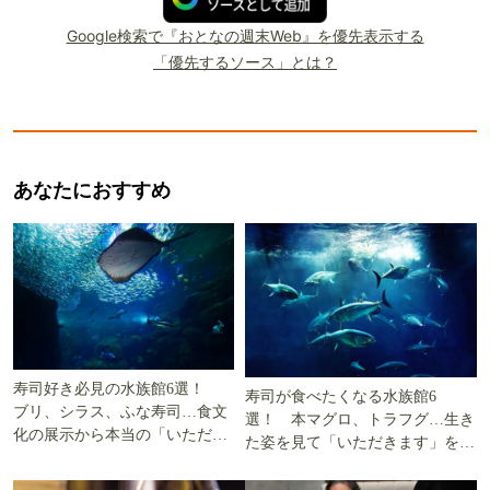
Google検索で『おとなの週末Web』を優先表示する
「優先するソース」とは？
あなたにおすすめ
寿司好き必見の水族館6選！
寿司が食べたくなる水族館6
ブリ、シラス、ふな寿司…食文
選！ 本マグロ、トラフグ…生き
化の展示から本当の「いただき
た姿を見て「いただきます」を考
ます」を知る
える