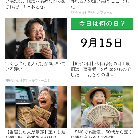
い湯だな、絶景を眺めながら癒
外れる人の違い実は“ここ”でし
されたい！ - おとな...
た
PR(合同会社デジタルファーム )
宝くじ当たる人だけが気づいて
【9月15日】今日は何の日？最
いる違い
初は「高齢者」のためのもので
した - おとなの週...
PR(合同会社デジタルファーム )
【当選した人が暴露】宝くじ運
「SNSでも話題」60代から宝く
が動く時、必ずある前触れ
じ運が変わる人の特徴