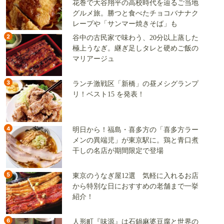
花巻で大谷翔平の高校時代を辿るご当地
グルメ旅。勝つと食べたチョコバナナク
レープや「サンマー焼きそば」も
2
谷中の古民家で味わう、20分以上蒸した
極上うなぎ。継ぎ足しタレと硬めご飯の
マリアージュ
3
ランチ激戦区「新橋」の昼メシグランプ
リ！ベスト15 を発表！
4
明日から！福島・喜多方の「喜多方ラー
メンの異端児」が東京駅に。鶏と青口煮
干しの名店が期間限定で登場
5
東京のうなぎ屋12選 気軽に入れるお店
から特別な日におすすめの老舗まで一挙
紹介！
6
人形町『味源』は石鍋麻婆豆腐と世界の