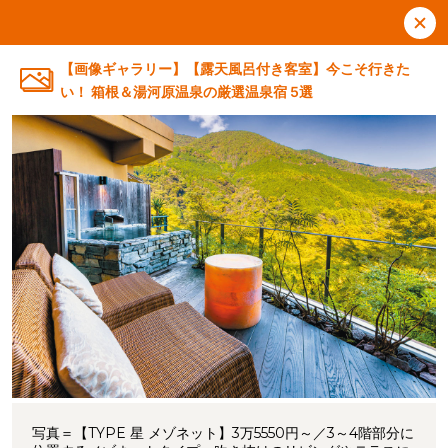
【画像ギャラリー】【露天風呂付き客室】今こそ行きた
い！ 箱根＆湯河原温泉の厳選温泉宿 5選
写真＝【TYPE 星 メゾネット】3万5550円～／3～4階部分に