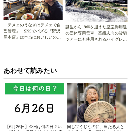
「テメェのうなぎはテメェで自
誕生から19年を迎えた皇室御用達
己管理」 SNSでバズる『野沢
の団体専用電車 高級志向の貸切
屋本店』は本当においしいの
ツアーにも使用されるハイグレー
か!? いざ実食調査
ド電車とは
あわせて読みたい
【6月26日】今日は何の日？い
同じ宝くじなのに、当たる人と