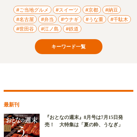
#ご当地グルメ
#スイーツ
#京都
#納豆
#名古屋
#弁当
#ウナギ
#うな重
#千駄木
#世田谷
#江ノ島
#鉄道
キーワード一覧
最新刊
『おとなの週末』8月号は7月15日発
売！ 大特集は「夏の粋、うなぎ」