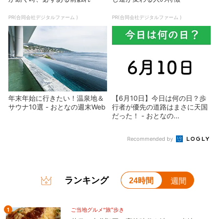
PR(合同会社デジタルファーム )
PR(合同会社デジタルファーム )
年末年始に行きたい！温泉地＆
【6月10日】今日は何の日？歩
サウナ10選 - おとなの週末Web
行者が優先の道路はまさに天国
だった！ - おとなの...
Recommended by
ランキング
24時間
週間
1
ご当地グルメ“旅”歩き