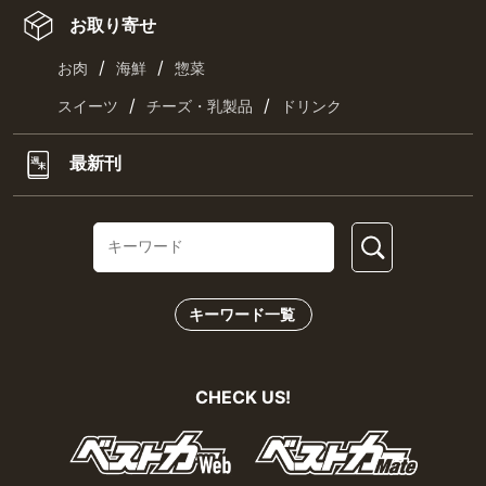
お取り寄せ
/
/
お肉
海鮮
惣菜
/
/
スイーツ
チーズ・乳製品
ドリンク
最新刊
キーワード一覧
CHECK US!