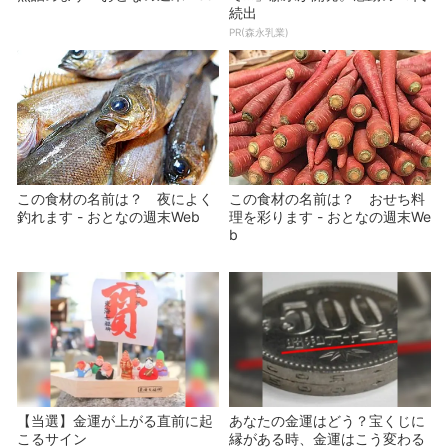
続出
PR(森永乳業)
この食材の名前は？ 夜によく
この食材の名前は？ おせち料
釣れます - おとなの週末Web
理を彩ります - おとなの週末We
b
【当選】金運が上がる直前に起
あなたの金運はどう？宝くじに
こるサイン
縁がある時、金運はこう変わる