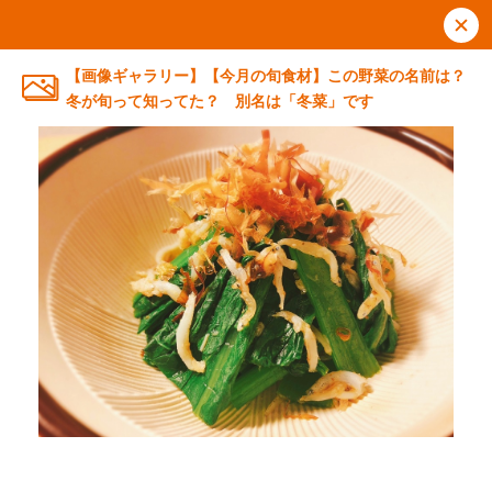
【画像ギャラリー】【今月の旬食材】この野菜の名前は？
冬が旬って知ってた？ 別名は「冬菜」です