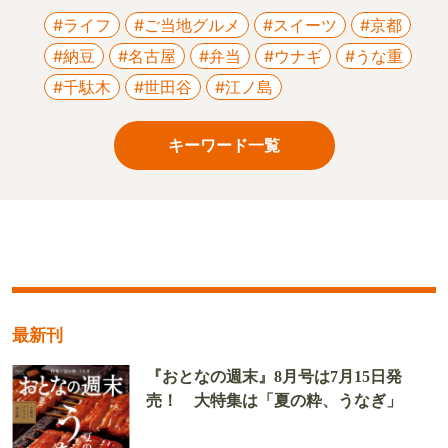
#ライフ
#ご当地グルメ
#スイーツ
#京都
#納豆
#名古屋
#弁当
#ウナギ
#うな重
#千駄木
#世田谷
#江ノ島
キーワード一覧
最新刊
『おとなの週末』8月号は7月15日発
売！ 大特集は「夏の粋、うなぎ」