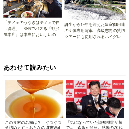
「テメェのうなぎはテメェで自
誕生から19年を迎えた皇室御用達
己管理」 SNSでバズる『野沢
の団体専用電車 高級志向の貸切
屋本店』は本当においしいの
ツアーにも使用されるハイグレー
か!? いざ実食調査
ド電車とは
あわせて読みたい
この食材の名前は？ ぐつぐつ
「気になっていた認知機能が菌
煮詰めます - おとなの週末Web
で…」森永が開発。感動の70代