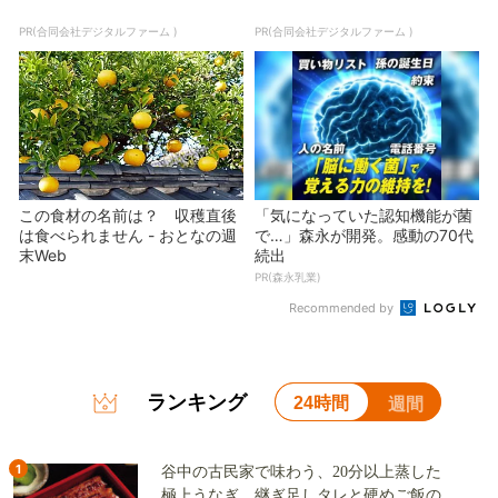
PR(合同会社デジタルファーム )
PR(合同会社デジタルファーム )
この食材の名前は？ 収穫直後
「気になっていた認知機能が菌
は食べられません - おとなの週
で…」森永が開発。感動の70代
末Web
続出
PR(森永乳業)
Recommended by
ランキング
24時間
週間
1
谷中の古民家で味わう、20分以上蒸した
極上うなぎ。継ぎ足しタレと硬めご飯の