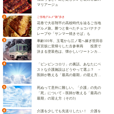
マリアージュ
2
ご当地グルメ“旅”歩き
花巻で大谷翔平の高校時代を辿るご当地
グルメ旅。勝つと食べたチョコバナナク
レープや「サンマー焼きそば」も
3
車齢101年、玉電から江ノ電へ嫁ぎ世田谷
区宮坂に里帰りした古参車両 投票で
決まる塗装色は、懐かしいツートンカラ
ーか、グリーン単色か
4
「ピンピンコロリ」の裏話。あなたにベ
ストな介護施設はどうやって選ぶ？ －
医師が教える「最高の最期」の迎え方
（その2）
5
死ぬって意外に難しい。「介護」の先の
「死」について－医師が教える「最高の
最期」の迎え方（その3）
6
介護を少しでも先送りしたい！ 介護を