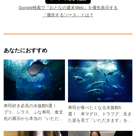
Google検索で『おとなの週末Web』を優先表示する
「優先するソース」とは？
あなたにおすすめ
寿司好き必見の水族館6選！
寿司が食べたくなる水族館6
ブリ、シラス、ふな寿司…食文
選！ 本マグロ、トラフグ…生き
化の展示から本当の「いただき
た姿を見て「いただきます」を考
ます」を知る
える