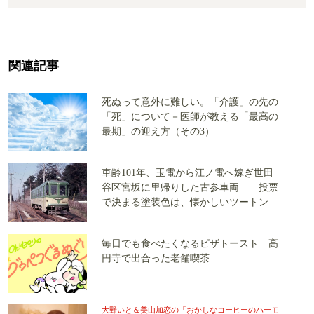
関連記事
死ぬって意外に難しい。「介護」の先の
「死」について－医師が教える「最高の
最期」の迎え方（その3）
車齢101年、玉電から江ノ電へ嫁ぎ世田
谷区宮坂に里帰りした古参車両 投票
で決まる塗装色は、懐かしいツートンカ
ラーか、グリーン単色か
毎日でも食べたくなるピザトースト 高
円寺で出合った老舗喫茶
大野いと＆美山加恋の「おかしなコーヒーのハーモ