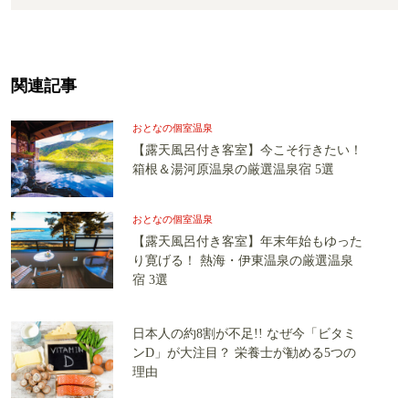
関連記事
おとなの個室温泉
【露天風呂付き客室】今こそ行きたい！
箱根＆湯河原温泉の厳選温泉宿 5選
おとなの個室温泉
【露天風呂付き客室】年末年始もゆった
り寛げる！ 熱海・伊東温泉の厳選温泉
宿 3選
日本人の約8割が不足!! なぜ今「ビタミ
ンD」が大注目？ 栄養士が勧める5つの
理由