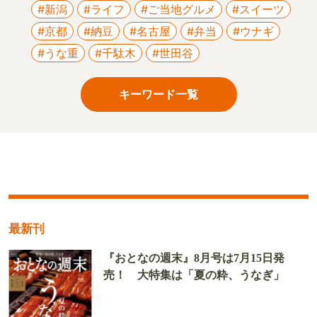
#新潟
#ライフ
#ご当地グルメ
#スイーツ
#京都
#納豆
#名古屋
#弁当
#ウナギ
#うな重
#千駄木
#世田谷
キーワード一覧
最新刊
『おとなの週末』8月号は7月15日発
売！ 大特集は「夏の粋、うなぎ」