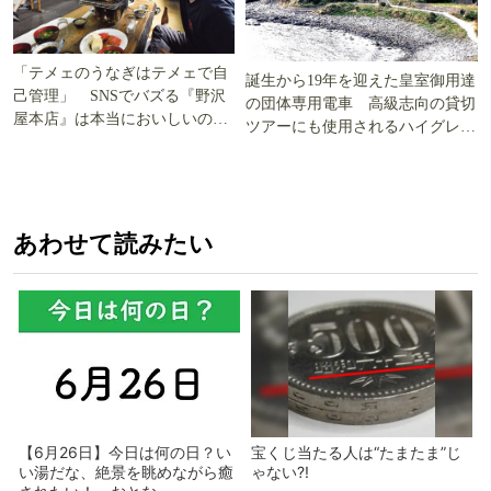
「テメェのうなぎはテメェで自
誕生から19年を迎えた皇室御用達
己管理」 SNSでバズる『野沢
の団体専用電車 高級志向の貸切
屋本店』は本当においしいの
ツアーにも使用されるハイグレー
か!? いざ実食調査
ド電車とは
あわせて読みたい
【6月26日】今日は何の日？い
宝くじ当たる人は“たまたま”じ
い湯だな、絶景を眺めながら癒
ゃない?!