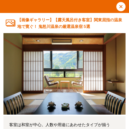
【画像ギャラリー】【露天風呂付き客室】関東屈指の温泉
地で寛ぐ！ 鬼怒川温泉の厳選温泉宿 5選
客室は和室が中心。人数や用途にあわせたタイプが揃う