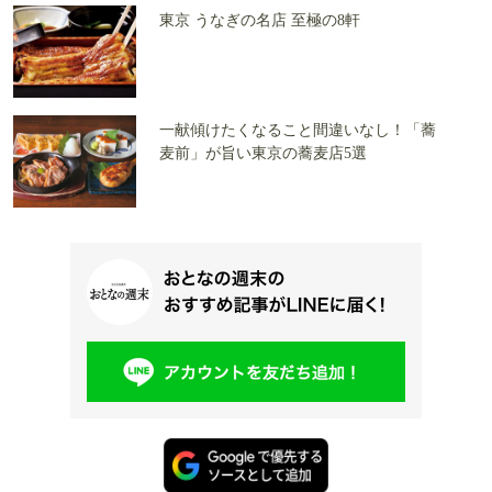
東京 うなぎの名店 至極の8軒
一献傾けたくなること間違いなし！「蕎
麦前」が旨い東京の蕎麦店5選