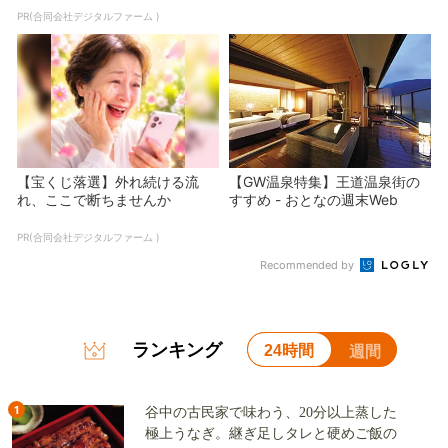
PR(合同会社デジタルファーム )
【宝くじ落選】外れ続ける流
【GW温泉特集】王道温泉街の
れ、ここで断ちませんか
すすめ - おとなの週末Web
PR(合同会社デジタルファーム )
Recommended by
ランキング
24時間
週間
1
谷中の古民家で味わう、20分以上蒸した
極上うなぎ。継ぎ足しタレと硬めご飯の