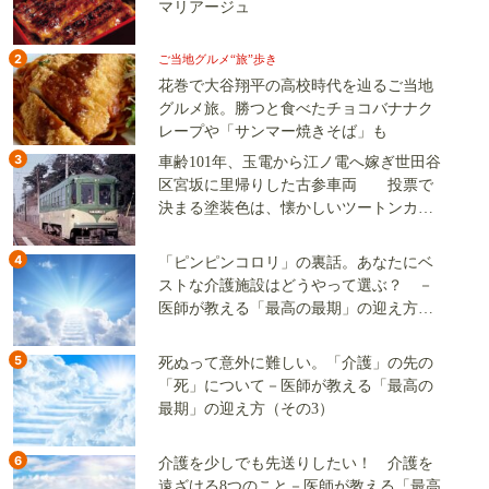
マリアージュ
2
ご当地グルメ“旅”歩き
花巻で大谷翔平の高校時代を辿るご当地
グルメ旅。勝つと食べたチョコバナナク
レープや「サンマー焼きそば」も
3
車齢101年、玉電から江ノ電へ嫁ぎ世田谷
区宮坂に里帰りした古参車両 投票で
決まる塗装色は、懐かしいツートンカラ
ーか、グリーン単色か
4
「ピンピンコロリ」の裏話。あなたにベ
ストな介護施設はどうやって選ぶ？ －
医師が教える「最高の最期」の迎え方
（その2）
5
死ぬって意外に難しい。「介護」の先の
「死」について－医師が教える「最高の
最期」の迎え方（その3）
6
介護を少しでも先送りしたい！ 介護を
遠ざける8つのこと－医師が教える「最高