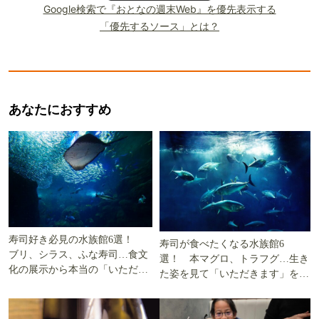
Google検索で『おとなの週末Web』を優先表示する
「優先するソース」とは？
あなたにおすすめ
寿司好き必見の水族館6選！
寿司が食べたくなる水族館6
ブリ、シラス、ふな寿司…食文
選！ 本マグロ、トラフグ…生き
化の展示から本当の「いただき
た姿を見て「いただきます」を考
ます」を知る
える