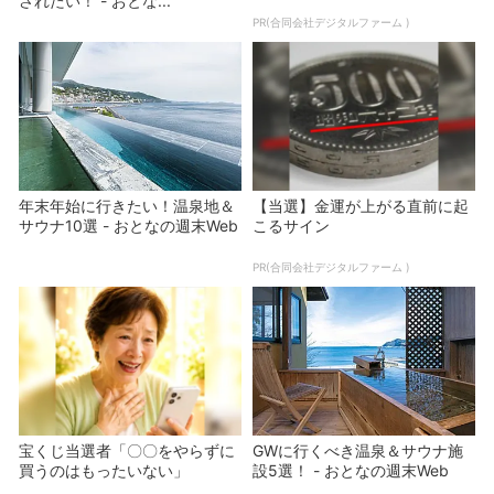
されたい！ - おとな...
PR(合同会社デジタルファーム )
年末年始に行きたい！温泉地＆
【当選】金運が上がる直前に起
サウナ10選 - おとなの週末Web
こるサイン
PR(合同会社デジタルファーム )
宝くじ当選者「〇〇をやらずに
GWに行くべき温泉＆サウナ施
買うのはもったいない」
設5選！ - おとなの週末Web