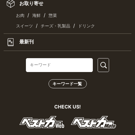
お取り寄せ
/
/
お肉
海鮮
惣菜
/
/
スイーツ
チーズ・乳製品
ドリンク
最新刊
キーワード一覧
CHECK US!