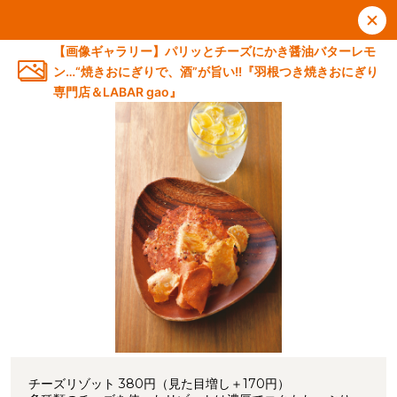
【画像ギャラリー】パリッとチーズにかき醤油バターレモ
ン…“焼きおにぎりで、酒”が旨い!!『羽根つき焼きおにぎり
専門店＆LABAR gao』
チーズリゾット 380円（見た目増し＋170円）