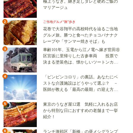
極上うなぎ。継ぎ足しタレと硬めご飯の
マリアージュ
2
ご当地グルメ“旅”歩き
花巻で大谷翔平の高校時代を辿るご当地
グルメ旅。勝つと食べたチョコバナナク
レープや「サンマー焼きそば」も
3
車齢101年、玉電から江ノ電へ嫁ぎ世田谷
区宮坂に里帰りした古参車両 投票で
決まる塗装色は、懐かしいツートンカラ
ーか、グリーン単色か
4
「ピンピンコロリ」の裏話。あなたにベ
ストな介護施設はどうやって選ぶ？ －
医師が教える「最高の最期」の迎え方
（その2）
5
東京のうなぎ屋12選 気軽に入れるお店
から特別な日におすすめの老舗まで一挙
紹介！
6
ランチ激戦区「新橋」の昼メシグランプ