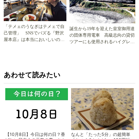
「テメェのうなぎはテメェで自
誕生から19年を迎えた皇室御用達
己管理」 SNSでバズる『野沢
の団体専用電車 高級志向の貸切
屋本店』は本当においしいの
ツアーにも使用されるハイグレー
か!? いざ実食調査
ド電車とは
あわせて読みたい
【10月8日】今日は何の日？香
なんと「たった5分」の超簡単