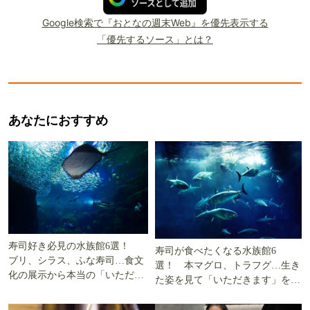
Google検索で『おとなの週末Web』を優先表示する
「優先するソース」とは？
あなたにおすすめ
寿司好き必見の水族館6選！
寿司が食べたくなる水族館6
ブリ、シラス、ふな寿司…食文
選！ 本マグロ、トラフグ…生き
化の展示から本当の「いただき
た姿を見て「いただきます」を考
ます」を知る
える