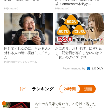
場！Amazonの本気が...
PR(Amazon)
PR(Amazon)
同じ宝くじなのに、当たる人と
おにぎり、おむすび、にぎりめ
外れる人の違い実は“ここ”でし
し 記念日が存在しないのは？
た
「食」のクイズ（19） ...
PR(合同会社デジタルファーム )
Recommended by
ランキング
24時間
週間
1
谷中の古民家で味わう、20分以上蒸した