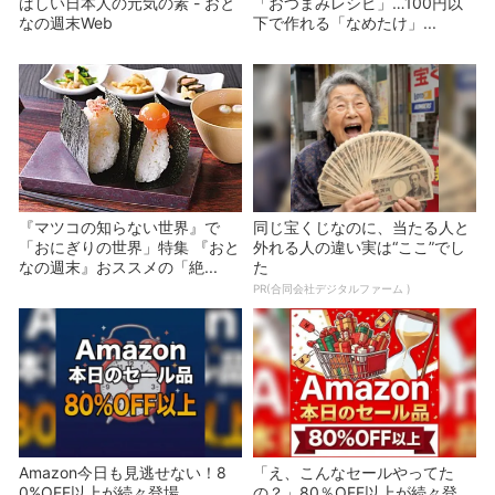
ばしい日本人の元気の素 - おと
「おつまみレシピ」…100円以
なの週末Web
下で作れる「なめたけ」...
『マツコの知らない世界』で
同じ宝くじなのに、当たる人と
「おにぎりの世界」特集 『おと
外れる人の違い実は“ここ”でし
なの週末』おススメの「絶...
た
PR(合同会社デジタルファーム )
Amazon今日も見逃せない！8
「え、こんなセールやってた
0%OFF以上が続々登場
の？」80％OFF以上が続々登