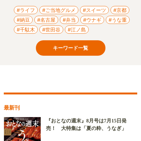
#ライフ
#ご当地グルメ
#スイーツ
#京都
#納豆
#名古屋
#弁当
#ウナギ
#うな重
#千駄木
#世田谷
#江ノ島
キーワード一覧
最新刊
『おとなの週末』8月号は7月15日発
売！ 大特集は「夏の粋、うなぎ」