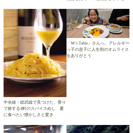
ます」を知る
える
「Ｍ’s Table」さんへ。アレルギー
っ子の息子に人生初のオムライス
をありがとう
中央線・総武線で見つけた、香り
で旅する4軒のスパイスめし 夏
に食べたい懐かしさと驚き