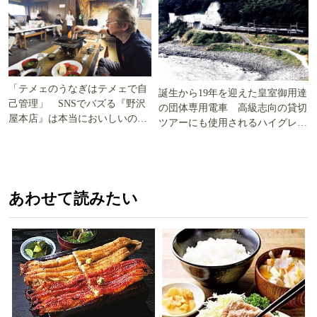
「テメェのうなぎはテメェで自
誕生から19年を迎えた皇室御用達
己管理」 SNSでバズる『野沢
の団体専用電車 高級志向の貸切
屋本店』は本当においしいの
ツアーにも使用されるハイグレー
か!? いざ実食調査
ド電車とは
あわせて読みたい