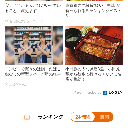
宝くじ当たる人だけがやってい
東京都内で極旨”冷やし中華”が
ること、教えます
食べられる店ランキングベスト
5
PR(合同会社デジタルファーム )
コンビニで買うのは損！たばこ
小田原のうなぎ店3選 小田原
税なしの新型タバコが爆売れ中
駅から徒歩で行けるエリアに名
店が集結！
PR(株式会社HAL)
Recommended by
ランキング
24時間
週間