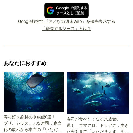
Google検索で『おとなの週末Web』を優先表示する
「優先するソース」とは？
あなたにおすすめ
寿司好き必見の水族館6選！
寿司が食べたくなる水族館6
ブリ、シラス、ふな寿司…食文
選！ 本マグロ、トラフグ…生き
化の展示から本当の「いただき
た姿を見て「いただきます」を考