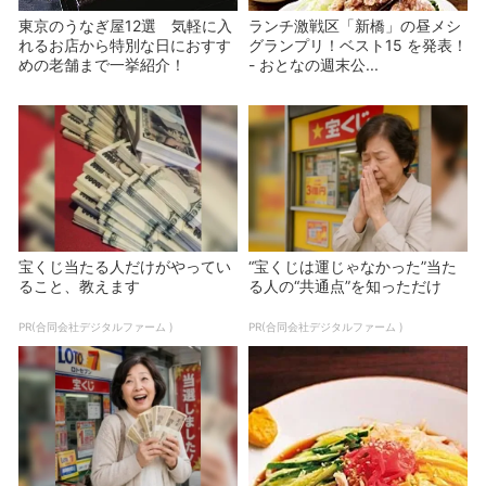
東京のうなぎ屋12選 気軽に入
ランチ激戦区「新橋」の昼メシ
れるお店から特別な日におすす
グランプリ！ベスト15 を発表！
めの老舗まで一挙紹介！
- おとなの週末公...
宝くじ当たる人だけがやってい
“宝くじは運じゃなかった”当た
ること、教えます
る人の“共通点”を知っただけ
PR(合同会社デジタルファーム )
PR(合同会社デジタルファーム )