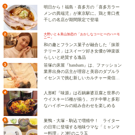
1
明日から！福島・喜多方の「喜多方ラー
メンの異端児」が東京駅に。鶏と青口煮
干しの名店が期間限定で登場
2
大野いと＆美山加恋の「おかしなコーヒーのハーモ
ニー」
和の趣とフランス菓子が融合した「抹茶
テリーヌ」はスイーツ好き女優が神楽坂
らしいと絶賛する逸品
3
笹塚の床屋『handsam』は、ファッション
業界出身の店主が理容と美容のダブルラ
イセンスで挑む新しいカルチャー発信基
地
4
人形町『味源』は石鍋麻婆豆腐と世界の
ウイスキー15種が揃う。ガチ中華と多彩
なハイボールの組み合わせを楽しめる
5
巣鴨・大塚・駒込で増殖中！ ライター
の日常に登場する地味ウマな「ミャンマ
ー料理」と3軒のニラ玉