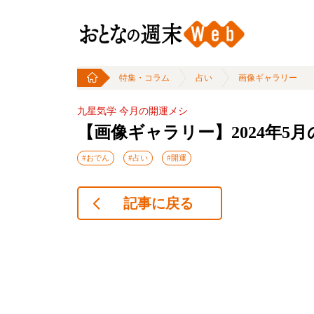
特集・コラム
占い
画像ギャラリー
九星気学 今月の開運メシ
【画像ギャラリー】2024年5
#おでん
#占い
#開運
記事に戻る