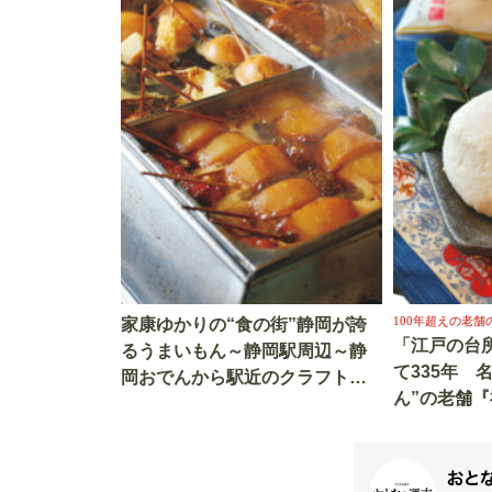
100年超えの老舗
家康ゆかりの“食の街”静岡が誇
「江戸の台
るうまいもん～静岡駅周辺～静
て335年 
岡おでんから駅近のクラフトビ
ん”の老舗
ールまで絶品グルメ3選＆観光ス
暖簾を守る
ポット