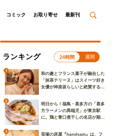
コミック
お取り寄せ
最新刊
ランキング
週間
24時間
1
和の趣とフランス菓子が融合した
「抹茶テリーヌ」はスイーツ好き
女優が神楽坂らしいと絶賛する逸
品
2
明日から！福島・喜多方の「喜多
方ラーメンの異端児」が東京駅
に。鶏と青口煮干しの名店が期間
限定で登場
3
笹塚の床屋『handsam』は、フ