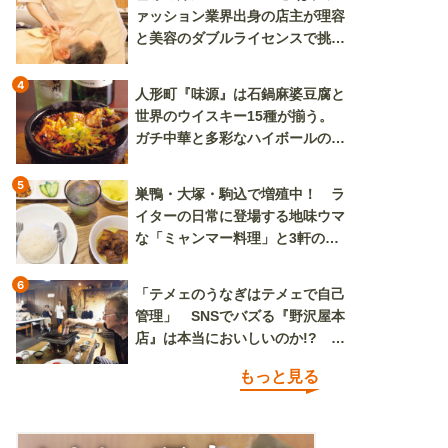
ァッション業界出身の店主が理容
と美容のダブルライセンスで挑む
新しいカルチャー発信基地
4
人形町『味源』は石鍋麻婆豆腐と
世界のウイスキー15種が揃う。
ガチ中華と多彩なハイボールの組
み合わせを楽しめる
5
巣鴨・大塚・駒込で増殖中！ ラ
イターの日常に登場する地味ウマ
な「ミャンマー料理」と3軒のニ
ラ玉
6
「テメェのうなぎはテメェで自己
管理」 SNSでバズる『野沢屋本
店』は本当においしいのか!? い
ざ実食調査
もっと見る