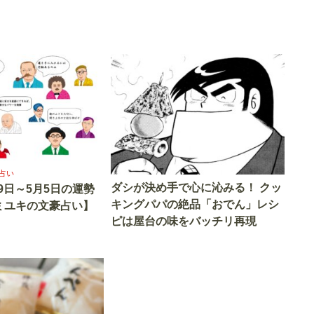
占い
ダシが決め手で心に沁みる！ クッ
29日～5月5日の運勢
キングパパの絶品「おでん」レシ
ミユキの文豪占い】
ピは屋台の味をバッチリ再現