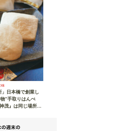
の味
所」日本橋で創業し
名物“手取りはんぺ
『神茂』は同じ場所で