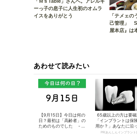
「Ｍ’s Table」さんへ。アレルギ
ーっ子の息子に人生初のオムラ
イスをありがとう
「テメェの
己管理」 
屋本店』は
か!? いざ
あわせて読みたい
【9月15日】今日は何の
65歳以上の方は要確
日？最初は「高齢者」の
「インプラントは保
ためのものでした - お
用か？」あなたに沿
となの週...
治療法や費用を...
PR(あんしんインプラント