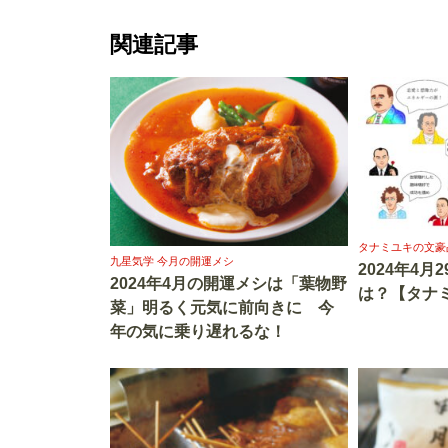
関連記事
タナミユキの文豪
九星気学 今月の開運メシ
2024年4月
2024年4月の開運メシは「葉物野
は？【タナ
菜」明るく元気に前向きに 今
年の気に乗り遅れるな！