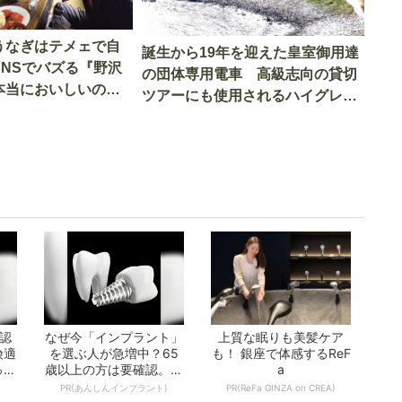
うなぎはテメェで自
誕生から19年を迎えた皇室御用達
SNSでバズる『野沢
の団体専用電車 高級志向の貸切
本当においしいの
ツアーにも使用されるハイグレー
実食調査
ド電車とは
認
なぜ今「インプラント」
上質な眠りも美髪ケア
険適
を選ぶ人が急増中？65
も！ 銀座で体感するReF
った
歳以上の方は要確認。抜
a
けた歯の放置は...
)
PR(あんしんインプラント)
PR(ReFa GINZA on CREA)