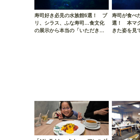
寿司好き必見の水族館6選！ ブ
寿司が食べ
リ、シラス、ふな寿司…食文化
選！ 本マ
の展示から本当の「いただきま
きた姿を見
す」を知る
を考える