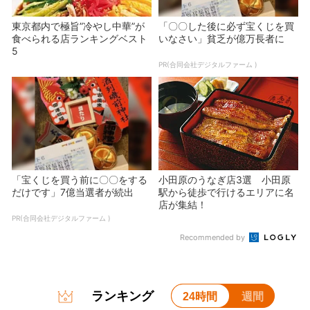
東京都内で極旨”冷やし中華”が
「〇〇した後に必ず宝くじを買
食べられる店ランキングベスト
いなさい」貧乏が億万長者に
5
PR(合同会社デジタルファーム )
「宝くじを買う前に〇〇をする
小田原のうなぎ店3選 小田原
だけです」7億当選者が続出
駅から徒歩で行けるエリアに名
店が集結！
PR(合同会社デジタルファーム )
Recommended by
ランキング
24時間
週間