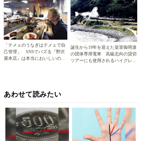
「テメェのうなぎはテメェで自
誕生から19年を迎えた皇室御用達
己管理」 SNSでバズる『野沢
の団体専用電車 高級志向の貸切
屋本店』は本当においしいの
ツアーにも使用されるハイグレー
か!? いざ実食調査
ド電車とは
あわせて読みたい