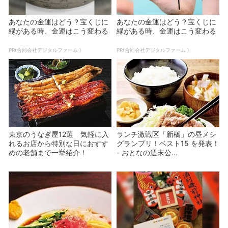
あなたの金運はどう？宝くじに
あなたの金運はどう？宝くじに
縁がある時、金運はこう変わる
縁がある時、金運はこう変わる
PR(合同会社デジタルファーム )
PR(合同会社デジタルファーム )
東京のうなぎ屋12選 気軽に入
ランチ激戦区「新橋」の昼メシ
れるお店から特別な日におすす
グランプリ！ベスト15 を発表！
めの老舗まで一挙紹介！
- おとなの週末公...