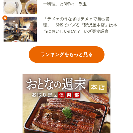
ー料理」と3軒のニラ玉
6
「テメェのうなぎはテメェで自己管
理」 SNSでバズる『野沢屋本店』は本
当においしいのか!? いざ実食調査
ランキングをもっと見る