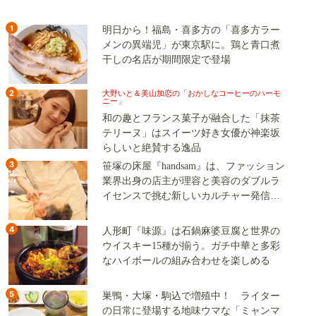
1
明日から！福島・喜多方の「喜多方ラー
メンの異端児」が東京駅に。鶏と青口煮
干しの名店が期間限定で登場
2
大野いと＆美山加恋の「おかしなコーヒーのハーモ
ニー」
和の趣とフランス菓子が融合した「抹茶
テリーヌ」はスイーツ好き女優が神楽坂
らしいと絶賛する逸品
3
笹塚の床屋『handsam』は、ファッション
業界出身の店主が理容と美容のダブルラ
イセンスで挑む新しいカルチャー発信基
地
4
人形町『味源』は石鍋麻婆豆腐と世界の
ウイスキー15種が揃う。ガチ中華と多彩
なハイボールの組み合わせを楽しめる
5
巣鴨・大塚・駒込で増殖中！ ライター
の日常に登場する地味ウマな「ミャンマ