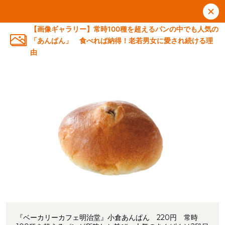
【画像ギャラリー】常時100種を超えるパンの中でも人気の
「あんぱん」 食べれば納得！老若男女に愛され続ける理
由
『ベーカリーカフェ明治堂』小倉あんぱん 220円 常時