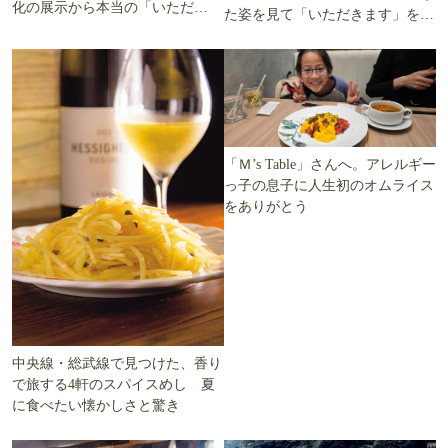
化の展示から本当の「いただき
た姿を見て「いただきます」を考
ます」を知る
える
「Ｍ’s Table」さんへ。アレルギー
っ子の息子に人生初のオムライス
をありがとう
中央線・総武線で見つけた、香り
で旅する4軒のスパイスめし 夏
に食べたい懐かしさと驚き