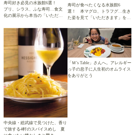
寿司好き必見の水族館6選！
寿司が食べたくなる水族館6
ブリ、シラス、ふな寿司…食文
選！ 本マグロ、トラフグ…生き
化の展示から本当の「いただき
た姿を見て「いただきます」を考
ます」を知る
える
「Ｍ’s Table」さんへ。アレルギー
っ子の息子に人生初のオムライス
をありがとう
中央線・総武線で見つけた、香り
で旅する4軒のスパイスめし 夏