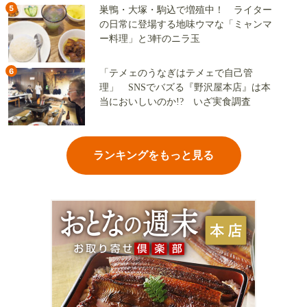
5
巣鴨・大塚・駒込で増殖中！ ライター
の日常に登場する地味ウマな「ミャンマ
ー料理」と3軒のニラ玉
6
「テメェのうなぎはテメェで自己管
理」 SNSでバズる『野沢屋本店』は本
当においしいのか!? いざ実食調査
ランキングをもっと見る