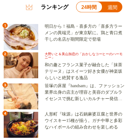
ランキング
24時間
週間
1
明日から！福島・喜多方の「喜多方ラー
メンの異端児」が東京駅に。鶏と青口煮
干しの名店が期間限定で登場
2
大野いと＆美山加恋の「おかしなコーヒーのハーモ
ニー」
和の趣とフランス菓子が融合した「抹茶
テリーヌ」はスイーツ好き女優が神楽坂
らしいと絶賛する逸品
3
笹塚の床屋『handsam』は、ファッション
業界出身の店主が理容と美容のダブルラ
イセンスで挑む新しいカルチャー発信基
地
4
人形町『味源』は石鍋麻婆豆腐と世界の
ウイスキー15種が揃う。ガチ中華と多彩
なハイボールの組み合わせを楽しめる