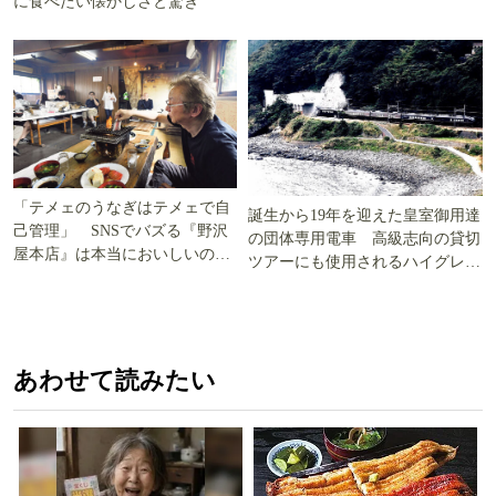
に食べたい懐かしさと驚き
「テメェのうなぎはテメェで自
誕生から19年を迎えた皇室御用達
己管理」 SNSでバズる『野沢
の団体専用電車 高級志向の貸切
屋本店』は本当においしいの
ツアーにも使用されるハイグレー
か!? いざ実食調査
ド電車とは
あわせて読みたい