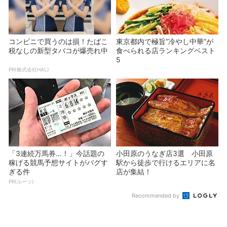
コンビニで買うのは損！たばこ
東京都内で極旨”冷やし中華”が
税なしの新型タバコが爆売れ中
食べられる店ランキングベスト
5
PR(株式会社HAL)
「3連続万馬券…！」今話題の
小田原のうなぎ店3選 小田原
稼げる競馬予想サイトがバグす
駅から徒歩で行けるエリアに名
ぎる件
店が集結！
PR(ルーツ)
Recommended by