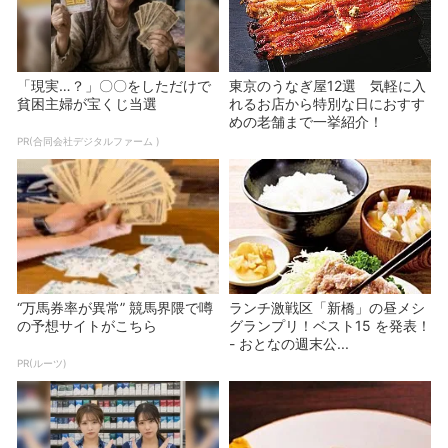
「現実…？」〇〇をしただけで
東京のうなぎ屋12選 気軽に入
貧困主婦が宝くじ当選
れるお店から特別な日におすす
めの老舗まで一挙紹介！
PR(合同会社デジタルファーム )
“万馬券率が異常” 競馬界隈で噂
ランチ激戦区「新橋」の昼メシ
の予想サイトがこちら
グランプリ！ベスト15 を発表！
- おとなの週末公...
PR(ルーツ)