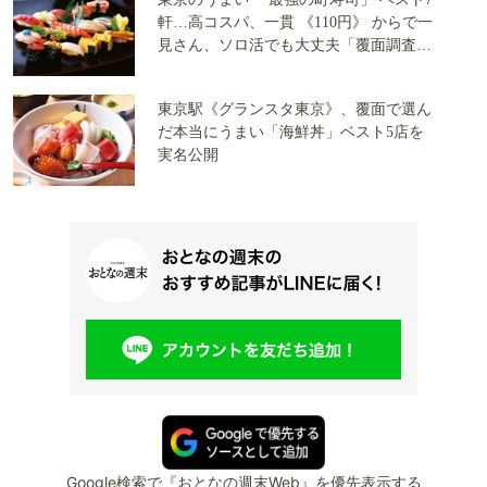
軒…高コスパ、一貫 《110円》 からで一
見さん、ソロ活でも大丈夫「覆面調査隊
が実食」
東京駅《グランスタ東京》、覆面で選ん
だ本当にうまい「海鮮丼」ベスト5店を
実名公開
Google検索で『おとなの週末Web』を優先表示する