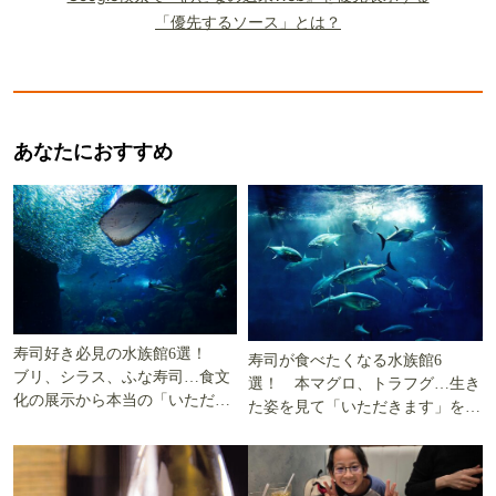
「優先するソース」とは？
あなたにおすすめ
寿司好き必見の水族館6選！
寿司が食べたくなる水族館6
ブリ、シラス、ふな寿司…食文
選！ 本マグロ、トラフグ…生き
化の展示から本当の「いただき
た姿を見て「いただきます」を考
ます」を知る
える