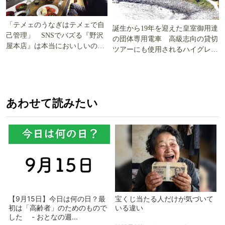
「テメェのうなぎはテメェで自
誕生から19年を迎えた皇室御用達
己管理」 SNSでバズる『野沢
の団体専用電車 高級志向の貸切
屋本店』は本当においしいの
ツアーにも使用されるハイグレー
か!? いざ実食調査
ド電車とは
あわせて読みたい
【9月15日】今日は何の日？最
宝くじ当たる人だけが気づいて
初は「高齢者」のためのもので
いる違い
した - おとなの週...