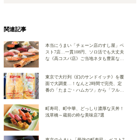
関連記事
本当にうまい「チェーン店のすし屋」ベ
スト7店…一貫108円、ソロ活でも大丈夫
な《高コスパ店》ご当地ネタも豊富な店
を大公開
東京で大行列《幻のサンドイッチ》を覆
面で大調査…！なんと2時間で完売、定
番の「たまご・ハムカツ」から「フルー
ツサンド」まで全3店で実食
町寿司、町中華、どっしり濃厚な天丼！
浅草橋～蔵前の粋な美味店7選
東京のうまい 「最強の町寿司」 ベスト7