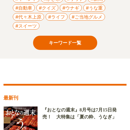
#自動車
#クイズ
#ウナギ
#うな重
#代々木上原
#ライフ
#ご当地グルメ
#スイーツ
キーワード一覧
最新刊
『おとなの週末』8月号は7月15日発
売！ 大特集は「夏の粋、うなぎ」