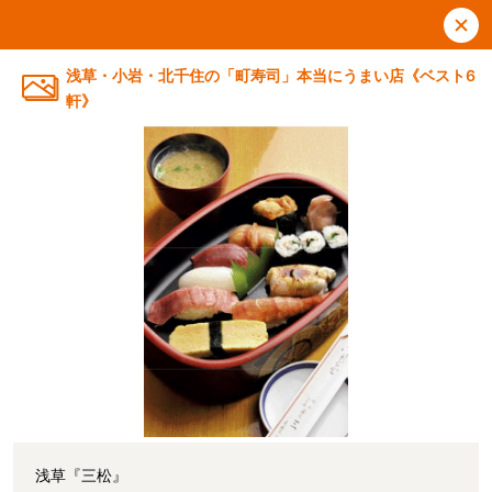
浅草・小岩・北千住の「町寿司」本当にうまい店《ベスト6
軒》
浅草『三松』