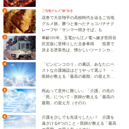
2
ご当地グルメ“旅”歩き
花巻で大谷翔平の高校時代を辿るご当地
グルメ旅。勝つと食べたチョコバナナク
レープや「サンマー焼きそば」も
3
車齢101年、玉電から江ノ電へ嫁ぎ世田谷
区宮坂に里帰りした古参車両 投票で
決まる塗装色は、懐かしいツートンカラ
ーか、グリーン単色か
4
「ピンピンコロリ」の裏話。あなたにベ
ストな介護施設はどうやって選ぶ？ －
医師が教える「最高の最期」の迎え方
（その2）
5
死ぬって意外に難しい。「介護」の先の
「死」について－医師が教える「最高の
最期」の迎え方（その3）
6
介護を少しでも先送りしたい！ 介護を
遠ざける8つのこと－医師が教える「最高