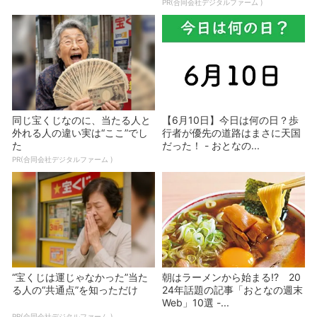
PR(合同会社デジタルファーム )
同じ宝くじなのに、当たる人と
【6月10日】今日は何の日？歩
外れる人の違い実は“ここ”でし
行者が優先の道路はまさに天国
た
だった！ - おとなの...
PR(合同会社デジタルファーム )
“宝くじは運じゃなかった”当た
朝はラーメンから始まる!? 20
る人の“共通点”を知っただけ
24年話題の記事「おとなの週末
Web」10選 -...
PR(合同会社デジタルファーム )