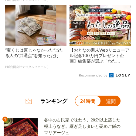
“宝くじは運じゃなかった”当た
【おとなの週末Webリニューア
る人の“共通点”を知っただけ
ル記念100万円プレゼント企
画】編集部が選ぶ「わた...
PR(合同会社デジタルファーム )
Recommended by
ランキング
24時間
週間
1
谷中の古民家で味わう、20分以上蒸した
極上うなぎ。継ぎ足しタレと硬めご飯の
マリアージュ