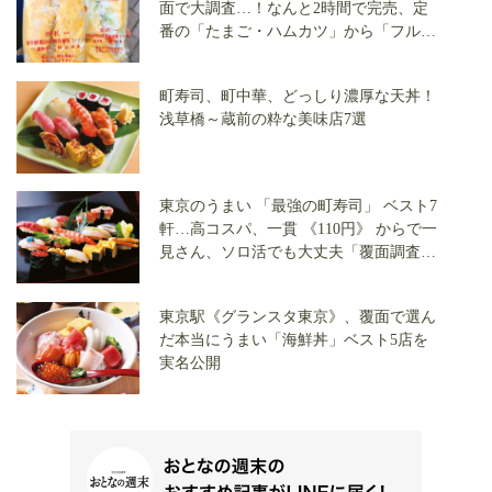
面で大調査…！なんと2時間で完売、定
番の「たまご・ハムカツ」から「フルー
ツサンド」まで全3店で実食
町寿司、町中華、どっしり濃厚な天丼！
浅草橋～蔵前の粋な美味店7選
東京のうまい 「最強の町寿司」 ベスト7
軒…高コスパ、一貫 《110円》 からで一
見さん、ソロ活でも大丈夫「覆面調査隊
が実食」
東京駅《グランスタ東京》、覆面で選ん
だ本当にうまい「海鮮丼」ベスト5店を
実名公開