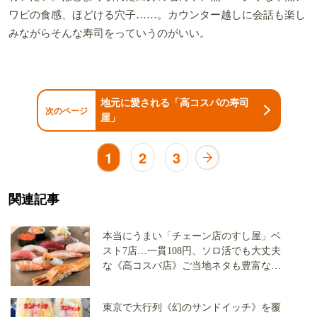
ワビの食感、ほどける穴子……。カウンター越しに会話も楽し
みながらそんな寿司をっていうのがいい。
地元に愛される「高コスパの寿司
次のページ
屋」
1
2
3
関連記事
本当にうまい「チェーン店のすし屋」ベ
スト7店…一貫108円、ソロ活でも大丈夫
な《高コスパ店》ご当地ネタも豊富な店
を大公開
東京で大行列《幻のサンドイッチ》を覆