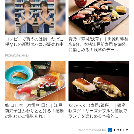
コンビニで買うのは損！たばこ
貴乃（寿司/浅草）｜田原町駅徒
税なしの新型タバコが爆売れ中
歩6分。本格江戸前寿司を気軽
に楽しめる！浅草のデー...
PR(株式会社HAL)
鮨 はし本（寿司/神田）｜江戸
鮨 からく（寿司/銀座）｜銀座
前穴子はふわりととける！感動
駅スグ！リーズナブルな値段で
の味わいご賞味あれ！
ランチを楽しめる本格的...
Recommended by