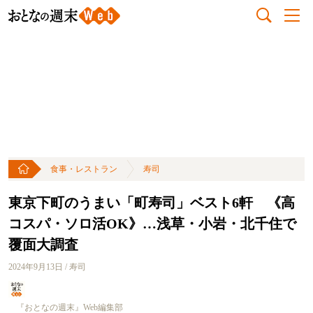
食事・レストラン
寿司
東京下町のうまい「町寿司」ベスト6軒 《高
コスパ・ソロ活OK》…浅草・小岩・北千住で
覆面大調査
2024年9月13日 / 寿司
『おとなの週末』Web編集部