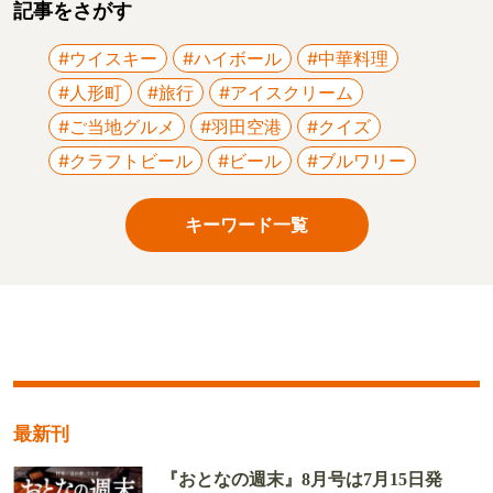
記事をさがす
#ウイスキー
#ハイボール
#中華料理
#人形町
#旅行
#アイスクリーム
#ご当地グルメ
#羽田空港
#クイズ
#クラフトビール
#ビール
#ブルワリー
キーワード一覧
最新刊
『おとなの週末』8月号は7月15日発