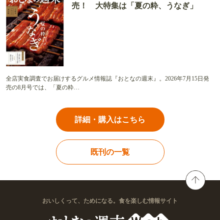
売！ 大特集は「夏の粋、うなぎ」
全店実食調査でお届けするグルメ情報誌『おとなの週末』。2026年7月15日発
売の8月号では、「夏の粋…
詳細・購入はこちら
既刊の一覧
おいしくって、ためになる。食を楽しむ情報サイト