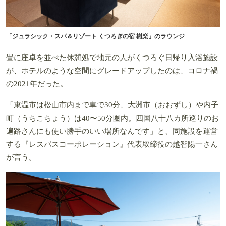
「ジュラシック・スパ＆リゾート くつろぎの宿 樹楽」のラウンジ
畳に座卓を並べた休憩処で地元の人がくつろぐ日帰り入浴施設
が、ホテルのような空間にグレードアップしたのは、コロナ禍
の2021年だった。
「東温市は松山市内まで車で30分、大洲市（おおずし）や内子
町（うちこちょう）は40〜50分圏内。四国八十八カ所巡りのお
遍路さんにも使い勝手のいい場所なんです」と、同施設を運営
する『レスパスコーポレーション』代表取締役の越智陽一さん
が言う。