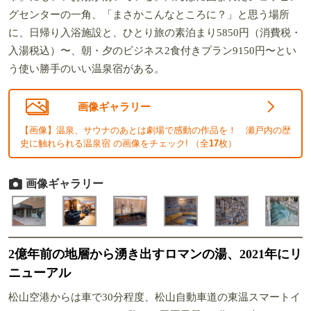
グセンターの一角、「まさかこんなところに？」と思う場所
に、日帰り入浴施設と、ひとり旅の素泊まり5850円（消費税・
入湯税込）〜、朝・夕のビジネス2食付きプラン9150円〜とい
う使い勝手のいい温泉宿がある。
画像ギャラリー
【画像】温泉、サウナのあとは劇場で感動の作品を！ 瀬戸内の歴
史に触れられる温泉宿 の画像をチェック! （全
17
枚）
画像ギャラリー
2億年前の地層から湧き出すロマンの湯、2021年にリ
ニューアル
松山空港からは車で30分程度、松山自動車道の東温スマートイ