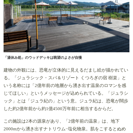
「湯休み処」のウッドデッキは眺望のよさが自慢
建物の外観には、恐竜が立体的に見えるだまし絵が描かれてい
る。「ジュラシック・スパ＆リゾート くつろぎの宿 樹楽」と
いう名称には「2億年前の地層から湧き出す温泉のロマンを感
じてほしい」というメッセージが込められている。「ジュラシ
ック」とは「ジュラ紀の」という意。ジュラ紀は、恐竜が闊歩
した約2億年前から約1億4500万年前に相当するからだ。
この施設は2本の源泉があり、「2億年前の温泉」は、地下
2000mから湧き出すナトリウム−塩化物泉。肌をこするとぬめ