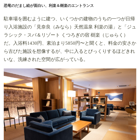
恐竜のだまし絵が面白い、利楽＆樹楽のエントランス
駐車場を囲むように建つ、いくつかの建物のうちの一つが日帰
り入浴施設の「見奈良（みなら）天然温泉 利楽の湯」と「ジュ
ラシック・スパ＆リゾート くつろぎの宿 樹楽（じゅらく）
だ。入浴料1430円、素泊まり5850円〜と聞くと、料金の安さか
ら古びた施設を想像するが、中に入るとびっくりするほどきれ
いな、洗練された空間が広がっている。