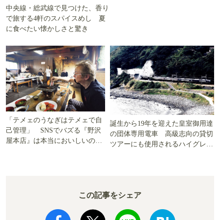
中央線・総武線で見つけた、香り
で旅する4軒のスパイスめし 夏
に食べたい懐かしさと驚き
「テメェのうなぎはテメェで自
誕生から19年を迎えた皇室御用達
己管理」 SNSでバズる『野沢
の団体専用電車 高級志向の貸切
屋本店』は本当においしいの
ツアーにも使用されるハイグレー
か!? いざ実食調査
ド電車とは
この記事をシェア