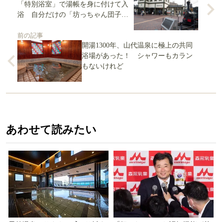
「特別浴室」で湯帳を身に付けて入
浴 自分だけの「坊っちゃん団子」
は2万7000通りも！
前の記事
開湯1300年、山代温泉に極上の共同
浴場があった！ シャワーもカラン
もないけれど
あわせて読みたい