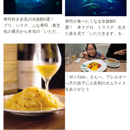
寿司好き必見の水族館6選！
寿司が食べたくなる水族館6
ブリ、シラス、ふな寿司…食文
選！ 本マグロ、トラフグ…生き
化の展示から本当の「いただき
た姿を見て「いただきます」を考
ます」を知る
える
「Ｍ’s Table」さんへ。アレルギー
っ子の息子に人生初のオムライス
をありがとう