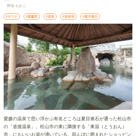
野添 ちかこ
#サウナ
#愛媛県
#温泉
#温泉宿
#露天風呂
愛媛の温泉で思い浮かぶ有名どころは夏目漱石が通った松山市
の「道後温泉」。松山市の東に隣接する「東温（とうおん）
市」にもいいお湯が湧いている。田んぼに囲まれたショッピン