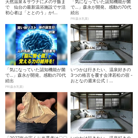
天然温泉＆サウナに〆のサ飯ま
「気になっていた認知機能が菌
で 仙台の最新温浴施設でサ活
で…」森永が開発。感動の70代
初心者は「ととのう」か!...
続出
PR(森永乳業)
「気になっていた認知機能が菌
いつかは行きたい、温泉好きの
で…」森永が開発。感動の70代
3つの格言を覆す会津若松の宿 -
続出
おとなの週末公式｜...
PR(森永乳業)
「2027年の宝くじ当選者は〇〇
いつかは行きたい、温泉好きの