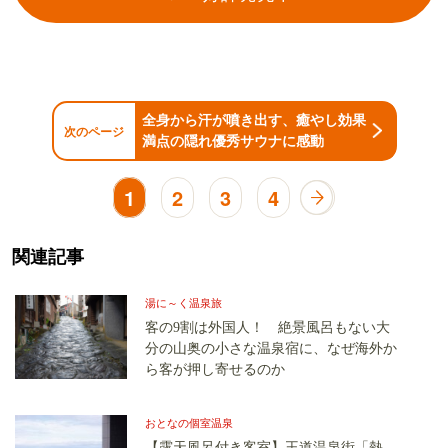
全身から汗が噴き出す、癒やし効果
次のページ
満点の隠れ優秀サウナに感動
1
2
3
4
関連記事
湯に～く温泉旅
客の9割は外国人！ 絶景風呂もない大
分の山奥の小さな温泉宿に、なぜ海外か
ら客が押し寄せるのか
おとなの個室温泉
【露天風呂付き客室】王道温泉街「熱