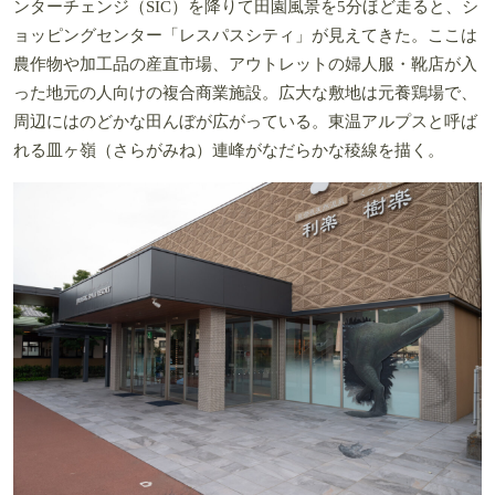
ンターチェンジ（SIC）を降りて田園風景を5分ほど走ると、シ
ョッピングセンター「レスパスシティ」が見えてきた。ここは
農作物や加工品の産直市場、アウトレットの婦人服・靴店が入
った地元の人向けの複合商業施設。広大な敷地は元養鶏場で、
周辺にはのどかな田んぼが広がっている。東温アルプスと呼ば
れる皿ヶ嶺（さらがみね）連峰がなだらかな稜線を描く。