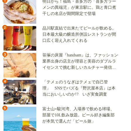
1
明日から！福島・喜多方の「喜多方ラー
メンの異端児」が東京駅に。鶏と青口煮
干しの名店が期間限定で登場
2
品川駅直結で出来たてビールが飲める。
日本最大級の醸造所併設レストランが間
口広く迎え入れてくれる
3
笹塚の床屋『handsam』は、ファッション
業界出身の店主が理容と美容のダブルラ
イセンスで挑む新しいカルチャー発信基
地
4
「テメェのうなぎはテメェで自己管
理」 SNSでバズる『野沢屋本店』は本
当においしいのか!? いざ実食調査
5
富士山×駿河湾、入場券で飲める球場、
部屋で10L飲み放題。ビール好き編集部
が本気で選んだ「ビール旅」