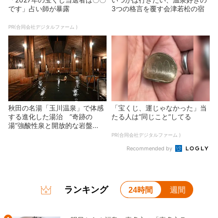
です」占い師が暴露
3つの格言を覆す会津若松の宿
PR(合同会社デジタルファーム )
秋田の名湯「玉川温泉」で体感
「宝くじ、運じゃなかった」当
する進化した湯治 ”奇跡の
たる人は“同じこと”してる
湯”強酸性泉と開放的な岩盤...
PR(合同会社デジタルファーム )
Recommended by
ランキング
24時間
週間