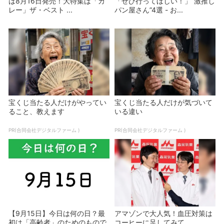
は8月16日発売！大特集は「カ
「ぜひ行ってほしい！」“激推し
レー」ザ・ベスト ...
パン屋さん”4選 - お...
宝くじ当たる人だけがやってい
宝くじ当たる人だけが気づいて
ること、教えます
いる違い
PR(合同会社デジタルファーム )
PR(合同会社デジタルファーム )
【9月15日】今日は何の日？最
アマゾンで大人気！血圧対策は
初は「高齢者」のためのもので
コーヒーに足してみて