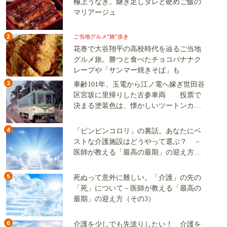
極上うなぎ。継ぎ足しタレと硬めご飯の
マリアージュ
2
ご当地グルメ“旅”歩き
花巻で大谷翔平の高校時代を辿るご当地
グルメ旅。勝つと食べたチョコバナナク
レープや「サンマー焼きそば」も
3
車齢101年、玉電から江ノ電へ嫁ぎ世田谷
区宮坂に里帰りした古参車両 投票で
決まる塗装色は、懐かしいツートンカラ
ーか、グリーン単色か
4
「ピンピンコロリ」の裏話。あなたにベ
ストな介護施設はどうやって選ぶ？ －
医師が教える「最高の最期」の迎え方
（その2）
5
死ぬって意外に難しい。「介護」の先の
「死」について－医師が教える「最高の
最期」の迎え方（その3）
6
介護を少しでも先送りしたい！ 介護を