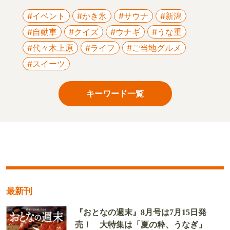
#イベント
#かき氷
#サウナ
#新潟
#自動車
#クイズ
#ウナギ
#うな重
#代々木上原
#ライフ
#ご当地グルメ
#スイーツ
キーワード一覧
最新刊
『おとなの週末』8月号は7月15日発
売！ 大特集は「夏の粋、うなぎ」