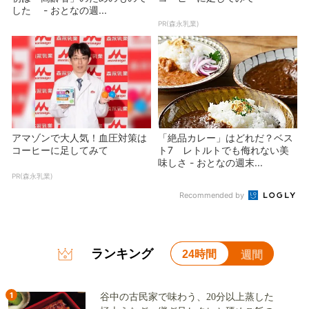
した - おとなの週...
PR(森永乳業)
アマゾンで大人気！血圧対策は
「絶品カレー」はどれだ？ベス
コーヒーに足してみて
ト7 レトルトでも侮れない美
味しさ - おとなの週末...
PR(森永乳業)
Recommended by
ランキング
24時間
週間
1
谷中の古民家で味わう、20分以上蒸した