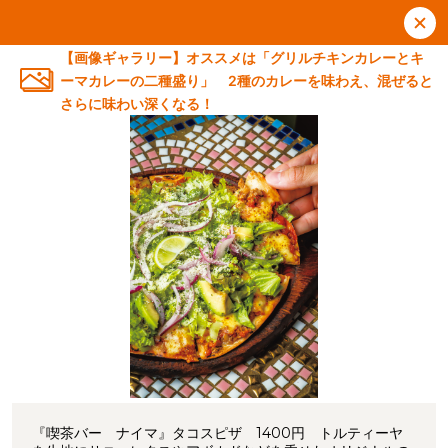
【画像ギャラリー】オススメは「グリルチキンカレーとキ
ーマカレーの二種盛り」 2種のカレーを味わえ、混ぜると
さらに味わい深くなる！
『喫茶バー ナイマ』タコスピザ 1400円 トルティーヤ