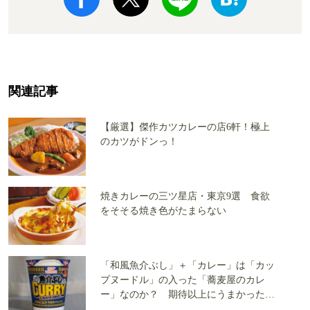
関連記事
【厳選】傑作カツカレーの店6軒！極上
のカツがドンっ！
焼きカレーの三ツ星店・東京9選 食欲
をそそる焼き色がたまらない
「和風魚介ぶし」＋「カレー」は「カッ
プヌードル」の入った「蕎麦屋のカレ
ー」なのか？ 期待以上にうまかったの
で「実食」レポート