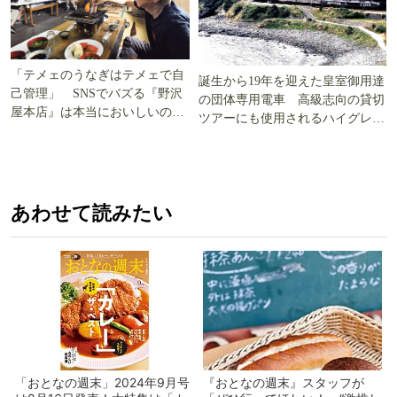
「テメェのうなぎはテメェで自
誕生から19年を迎えた皇室御用達
己管理」 SNSでバズる『野沢
の団体専用電車 高級志向の貸切
屋本店』は本当においしいの
ツアーにも使用されるハイグレー
か!? いざ実食調査
ド電車とは
あわせて読みたい
「おとなの週末」2024年9月号
『おとなの週末』スタッフが