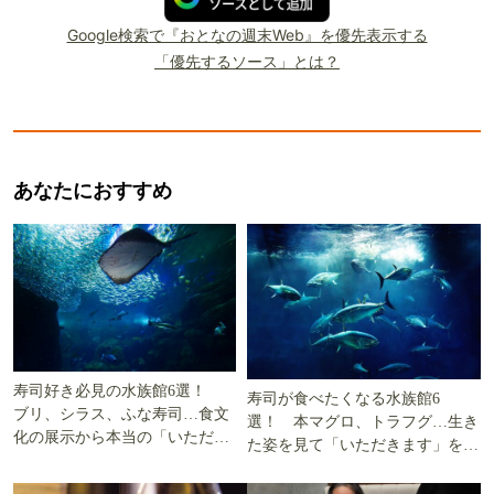
Google検索で『おとなの週末Web』を優先表示する
「優先するソース」とは？
あなたにおすすめ
寿司好き必見の水族館6選！
寿司が食べたくなる水族館6
ブリ、シラス、ふな寿司…食文
選！ 本マグロ、トラフグ…生き
化の展示から本当の「いただき
た姿を見て「いただきます」を考
ます」を知る
える