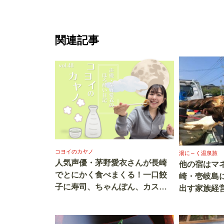
関連記事
コヨイのカヤノ
湯に～く温泉旅
人気声優・茅野愛衣さんが長崎
他の宿はマ
でとにかく食べまくる！一口餃
崎・壱岐島
子に寿司、ちゃんぽん、カステ
出す家族経
ラ……満腹です
女将が“リア
材調達者の