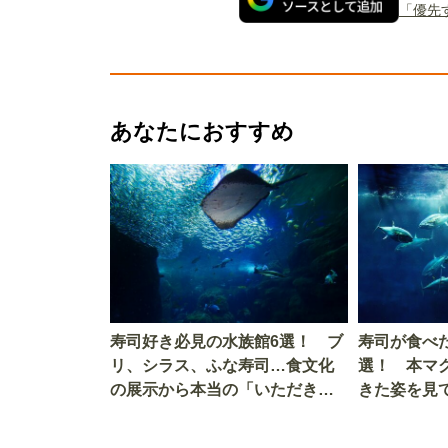
「優先
あなたにおすすめ
寿司好き必見の水族館6選！ ブ
寿司が食べ
リ、シラス、ふな寿司…食文化
選！ 本マ
の展示から本当の「いただきま
きた姿を見
す」を知る
を考える