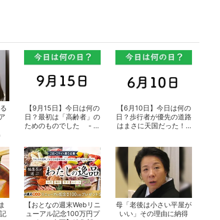
める
【9月15日】今日は何の
【6月10日】今日は何の
ア
日？最初は「高齢者」の
日？歩行者が優先の道路
ためのものでした - お
はまさに天国だった！ -
となの週...
おとなの...
)
ま
【おとなの週末Webリニ
母「老後は小さい平屋が
の記
ューアル記念100万円プ
いい」その理由に納得