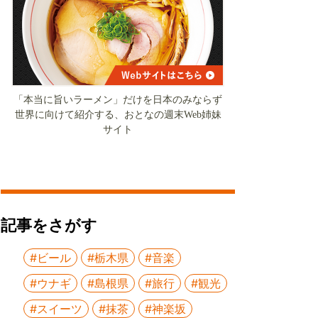
「本当に旨いラーメン」だけを日本のみならず
世界に向けて紹介する、おとなの週末Web姉妹
サイト
記事をさがす
#ビール
#栃木県
#音楽
#ウナギ
#島根県
#旅行
#観光
#スイーツ
#抹茶
#神楽坂