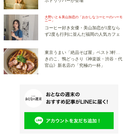
ボドリッパーが登場
大野いと＆美山加恋の「おかしなコーヒーのハーモ
ニー」
コーヒー好き女優・美山加恋が1度なら
ず2度も行列に並んだ福岡の人気カフェ
東京うまい「絶品そば屋」ベスト3軒…
きのこ、鴨どっさり《神楽坂・渋谷・代
官山》新名店の「究極の一杯」