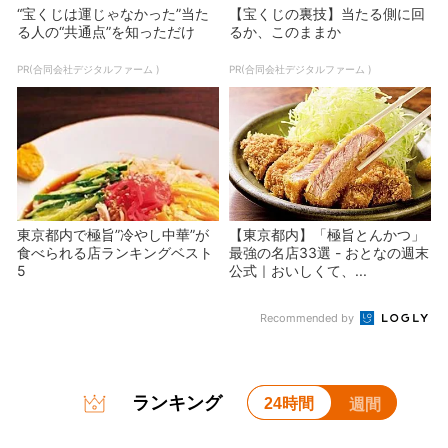
“宝くじは運じゃなかった”当た
【宝くじの裏技】当たる側に回
る人の“共通点”を知っただけ
るか、このままか
PR(合同会社デジタルファーム )
PR(合同会社デジタルファーム )
東京都内で極旨”冷やし中華”が
【東京都内】「極旨とんかつ」
食べられる店ランキングベスト
最強の名店33選 - おとなの週末
5
公式｜おいしくて、...
Recommended by
ランキング
24時間
週間