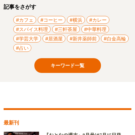
記事をさがす
#カフェ
#コーヒー
#横浜
#カレー
#スパイス料理
#三軒茶屋
#中華料理
#学芸大学
#居酒屋
#新井薬師前
#白金高輪
#占い
キーワード一覧
最新刊