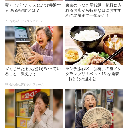
宝くじが当たる人にだけ共通す
東京のうなぎ屋12選 気軽に入
る“ある特徴”とは？
れるお店から特別な日におすす
めの老舗まで一挙紹介！
PR(合同会社デジタルファーム )
宝くじ当たる人だけがやってい
ランチ激戦区「新橋」の昼メシ
ること、教えます
グランプリ！ベスト15 を発表！
- おとなの週末公...
PR(合同会社デジタルファーム )