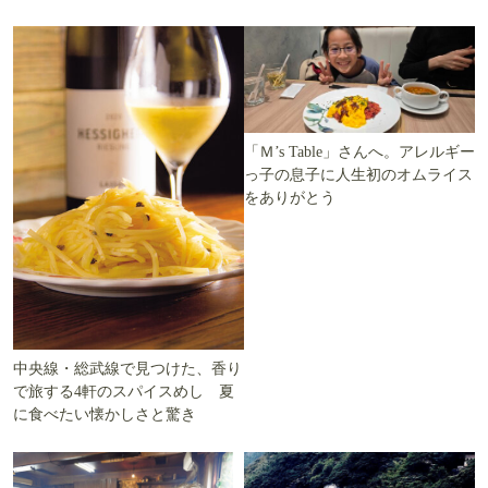
ます」を知る
える
「Ｍ’s Table」さんへ。アレルギー
っ子の息子に人生初のオムライス
をありがとう
中央線・総武線で見つけた、香り
で旅する4軒のスパイスめし 夏
に食べたい懐かしさと驚き