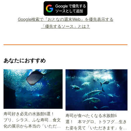
Google検索で『おとなの週末Web』を優先表示する
「優先するソース」とは？
あなたにおすすめ
寿司好き必見の水族館6選！
寿司が食べたくなる水族館6
ブリ、シラス、ふな寿司…食文
選！ 本マグロ、トラフグ…生き
化の展示から本当の「いただき
た姿を見て「いただきます」を考