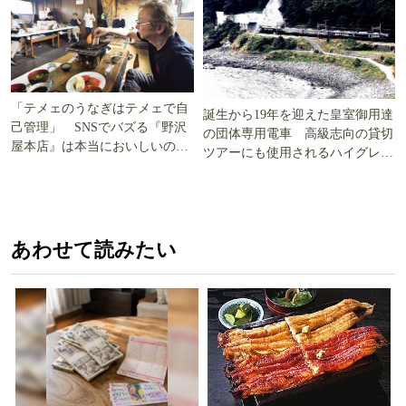
「テメェのうなぎはテメェで自
誕生から19年を迎えた皇室御用達
己管理」 SNSでバズる『野沢
の団体専用電車 高級志向の貸切
屋本店』は本当においしいの
ツアーにも使用されるハイグレー
か!? いざ実食調査
ド電車とは
あわせて読みたい