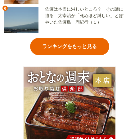
6
佐渡は本当に淋しいところ？ その謎に
迫る 太宰治が「死ぬほど淋しい」とぼ
やいた佐渡島一周紀行（１）
ランキングをもっと見る