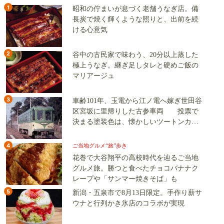
1
昭和の佇まいが息づく老舗うなぎ店。備
長炭で焼く輝くような照りと、出前を続
ける心意気
2
谷中の古民家で味わう、20分以上蒸した
極上うなぎ。継ぎ足しタレと硬めご飯の
マリアージュ
3
車齢101年、玉電から江ノ電へ嫁ぎ世田谷
区宮坂に里帰りした古参車両 投票で
決まる塗装色は、懐かしいツートンカラ
ーか、グリーン単色か
4
ご当地グルメ“旅”歩き
花巻で大谷翔平の高校時代を辿るご当地
グルメ旅。勝つと食べたチョコバナナク
レープや「サンマー焼きそば」も
5
新潟・五泉市で8月13日限定。手作り薪サ
ウナと行列かき氷店のコラボが実現