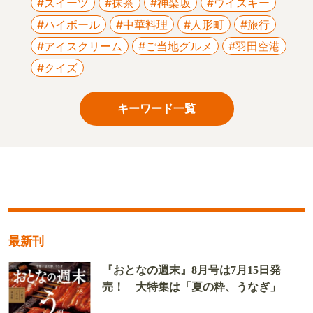
#スイーツ
#抹茶
#神楽坂
#ウイスキー
#ハイボール
#中華料理
#人形町
#旅行
#アイスクリーム
#ご当地グルメ
#羽田空港
#クイズ
キーワード一覧
最新刊
『おとなの週末』8月号は7月15日発
売！ 大特集は「夏の粋、うなぎ」