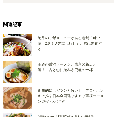
関連記事
絶品のご飯メニューがある老舗「町中
華」2選！週末には行列も、味は進化す
る
王道の醤油ラーメン、東京の新店5
選！ 舌と心に沁みる究極の一杯
衝撃的に【ガツンと旨い】 プロがホン
キで推す日本全国選りすぐり至福ラーメ
ン5杯がヤバすぎ
“最強の一品料理”がある町中華3選！