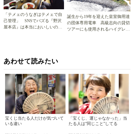
「テメェのうなぎはテメェで自
誕生から19年を迎えた皇室御用達
己管理」 SNSでバズる『野沢
の団体専用電車 高級志向の貸切
屋本店』は本当においしいの
ツアーにも使用されるハイグレー
か!? いざ実食調査
ド電車とは
あわせて読みたい
宝くじ当たる人だけが気づいて
「宝くじ、運じゃなかった」当
いる違い
たる人は“同じこと”してる