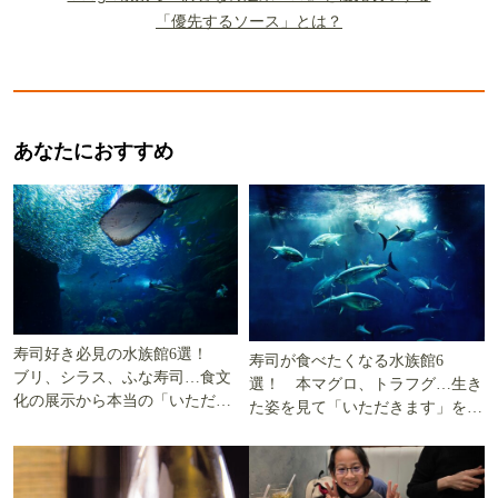
「優先するソース」とは？
あなたにおすすめ
寿司好き必見の水族館6選！
寿司が食べたくなる水族館6
ブリ、シラス、ふな寿司…食文
選！ 本マグロ、トラフグ…生き
化の展示から本当の「いただき
た姿を見て「いただきます」を考
ます」を知る
える