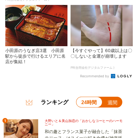
小田原のうなぎ店3選 小田原
【今すぐやって】60歳以上は〇
駅から徒歩で行けるエリアに名
〇しないと金運が崩壊します
店が集結！
PR(合同会社デジタルファーム )
Recommended by
ランキング
24時間
週間
1
大野いと＆美山加恋の「おかしなコーヒーのハーモ
ニー」
和の趣とフランス菓子が融合した「抹茶