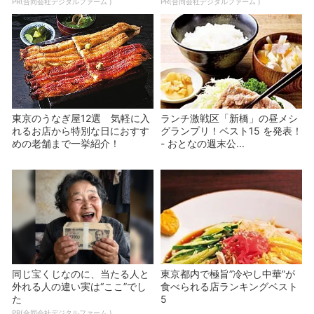
PR(合同会社デジタルファーム )
PR(合同会社デジタルファーム )
東京のうなぎ屋12選 気軽に入
ランチ激戦区「新橋」の昼メシ
れるお店から特別な日におすす
グランプリ！ベスト15 を発表！
めの老舗まで一挙紹介！
- おとなの週末公...
同じ宝くじなのに、当たる人と
東京都内で極旨”冷やし中華”が
外れる人の違い実は“ここ”でし
食べられる店ランキングベスト
た
5
PR(合同会社デジタルファーム )