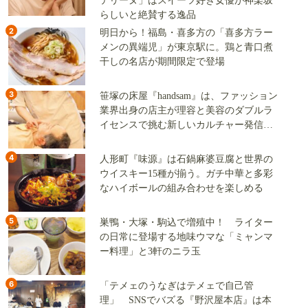
テリーヌ」はスイーツ好き女優が神楽坂
らしいと絶賛する逸品
2
明日から！福島・喜多方の「喜多方ラー
メンの異端児」が東京駅に。鶏と青口煮
干しの名店が期間限定で登場
3
笹塚の床屋『handsam』は、ファッション
業界出身の店主が理容と美容のダブルラ
イセンスで挑む新しいカルチャー発信基
地
4
人形町『味源』は石鍋麻婆豆腐と世界の
ウイスキー15種が揃う。ガチ中華と多彩
なハイボールの組み合わせを楽しめる
5
巣鴨・大塚・駒込で増殖中！ ライター
の日常に登場する地味ウマな「ミャンマ
ー料理」と3軒のニラ玉
6
「テメェのうなぎはテメェで自己管
理」 SNSでバズる『野沢屋本店』は本