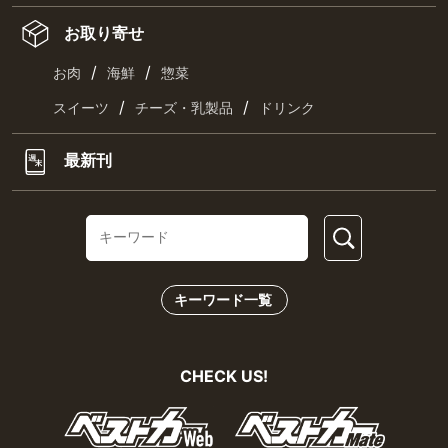
お取り寄せ
/
/
お肉
海鮮
惣菜
/
/
スイーツ
チーズ・乳製品
ドリンク
最新刊
キーワード一覧
CHECK US!