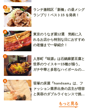
限定で登場
3
ランチ激戦区「新橋」の昼メシグ
ランプリ！ベスト15 を発表！
4
東京のうなぎ屋12選 気軽に入
れるお店から特別な日におすすめ
の老舗まで一挙紹介！
5
人形町『味源』は石鍋麻婆豆腐と
世界のウイスキー15種が揃う。
ガチ中華と多彩なハイボールの組
み合わせを楽しめる
6
笹塚の床屋『handsam』は、フ
ァッション業界出身の店主が理容
と美容のダブルライセンスで挑む
新しいカルチャー発信基地
もっと見る