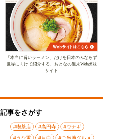
「本当に旨いラーメン」だけを日本のみならず
世界に向けて紹介する、おとなの週末Web姉妹
サイト
記事をさがす
#喫茶店
#高円寺
#ウナギ
#うな重
#目白
#ご当地グルメ