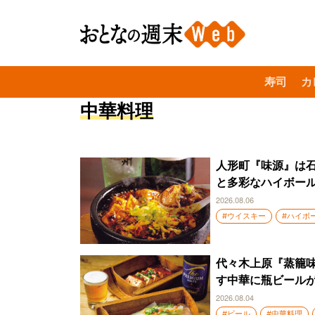
寿司
カ
中華料理
人形町『味源』は石
と多彩なハイボー
2026.08.06
#ウイスキー
#ハイボ
代々木上原『蒸籠
す中華に瓶ビール
2026.08.04
#ビール
#中華料理