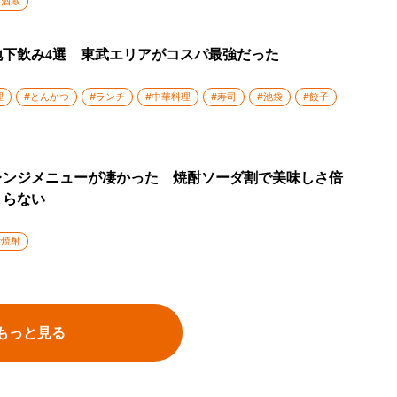
#酒蔵
地下飲み4選 東武エリアがコスパ最強だった
理
#とんかつ
#ランチ
#中華料理
#寿司
#池袋
#餃子
レンジメニューが凄かった 焼酎ソーダ割で美味しさ倍
まらない
#焼酎
もっと見る