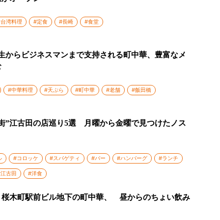
#台湾料理
#定食
#長崎
#食堂
学生からビジネスマンまで支持される町中華、豊富なメ
む
#中華料理
#天ぷら
#町中華
#老舗
#飯田橋
街”江古田の店巡り5選 月曜から金曜で見つけたノス
ル
#コロッケ
#スパゲティ
#バー
#ハンバーグ
#ランチ
#江古田
#洋食
！桜木町駅前ビル地下の町中華、 昼からのちょい飲み