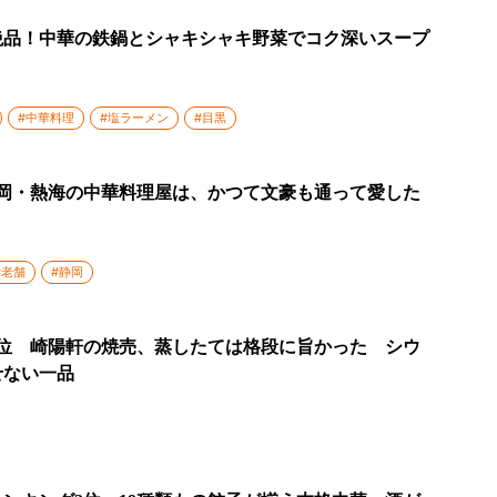
絶品！中華の鉄鍋とシャキシャキ野菜でコク深いスープ
#中華料理
#塩ラーメン
#目黒
静岡・熱海の中華料理屋は、かつて文豪も通って愛した
#老舗
#静岡
3位 崎陽軒の焼売、蒸したては格段に旨かった シウ
せない一品