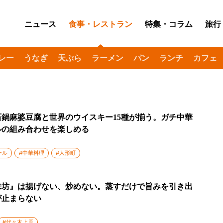
ニュース
食事・レストラン
特集・コラム
旅行
レー
うなぎ
天ぷら
ラーメン
パン
ランチ
カフェ
鍋麻婆豆腐と世界のウイスキー15種が揃う。ガチ中華
ルの組み合わせを楽しめる
ール
#中華料理
#人形町
味坊』は揚げない、炒めない。蒸すだけで旨みを引き出
が止まらない
#代々木上原