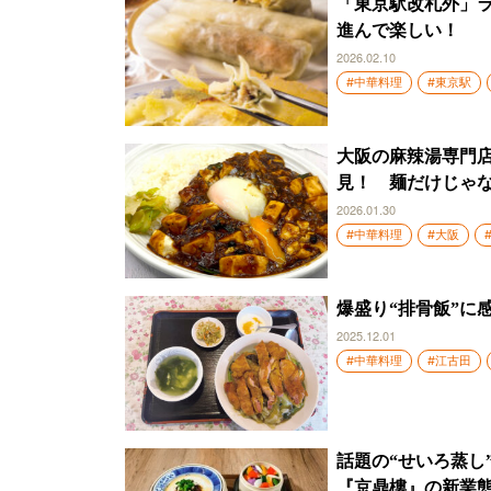
「東京駅改札外」ラ
進んで楽しい！
2026.02.10
#中華料理
#東京駅
大阪の麻辣湯専門店
見！ 麺だけじゃ
2026.01.30
#中華料理
#大阪
爆盛り“排骨飯”に
2025.12.01
#中華料理
#江古田
話題の“せいろ蒸し
『京鼎樓』の新業