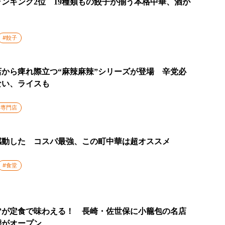
ンキング2位 19種類もの餃子が揃う本格中華、酒が
#餃子
から痺れ際立つ“麻辣麻辣”シリーズが登場 辛党必
ない、ライスも
#専門店
感動した コスパ最強、この町中華は超オススメ
#食堂
”が定食で味わえる！ 長崎・佐世保に小籠包の名店
態がオープン