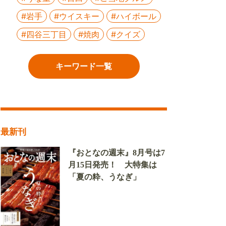
#岩手
#ウイスキー
#ハイボール
#四谷三丁目
#焼肉
#クイズ
キーワード一覧
最新刊
『おとなの週末』8月号は7
月15日発売！ 大特集は
「夏の粋、うなぎ」