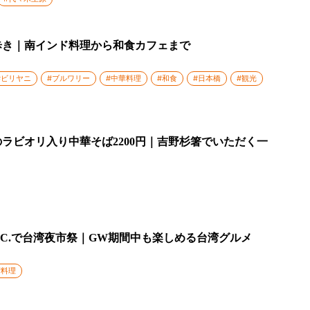
歩き｜南インド料理から和食カフェまで
#ビリヤニ
#ブルワリー
#中華料理
#和食
#日本橋
#観光
ラビオリ入り中華そば2200円｜吉野杉箸でいただく一
.C.で台湾夜市祭｜GW期間中も楽しめる台湾グルメ
湾料理