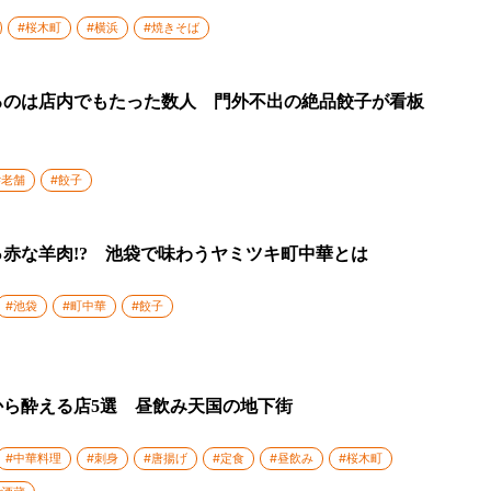
#桜木町
#横浜
#焼きそば
るのは店内でもたった数人 門外不出の絶品餃子が看板
#老舗
#餃子
赤な羊肉!? 池袋で味わうヤミツキ町中華とは
#池袋
#町中華
#餃子
から酔える店5選 昼飲み天国の地下街
#中華料理
#刺身
#唐揚げ
#定食
#昼飲み
#桜木町