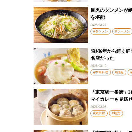
目黒のタンメンが
を堪能
2026.03.27
#タンメン
#ラーメン
昭和6年から続く
名店だった
2026.03.12
#中華料理
#熱海
「東京駅一番街」
マイカレーも見逃
2026.02.26
#東京駅
#焼売