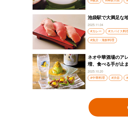
#横浜
#神奈川県
池袋駅で大満足な
2025.11.04
#カレー
#スパイス料
#魚介・海鮮料理
ネオ中華酒場のア
増、食べる手が止
2025.10.20
#中華料理
#渋谷