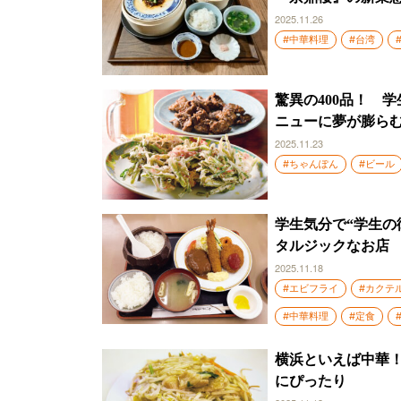
2025.11.26
#中華料理
#台湾
驚異の400品！ 
ニューに夢が膨ら
2025.11.23
#ちゃんぽん
#ビール
学生気分で“学生の
タルジックなお店
2025.11.18
#エビフライ
#カクテ
#中華料理
#定食
横浜といえば中華
にぴったり