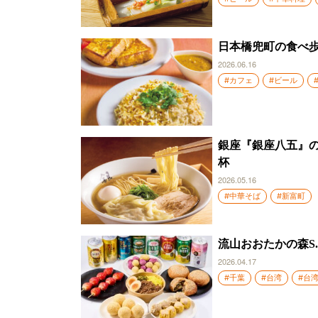
日本橋兜町の食べ
2026.06.16
#カフェ
#ビール
銀座『銀座八五』の
杯
2026.05.16
#中華そば
#新富町
流山おおたかの森S
2026.04.17
#千葉
#台湾
#台