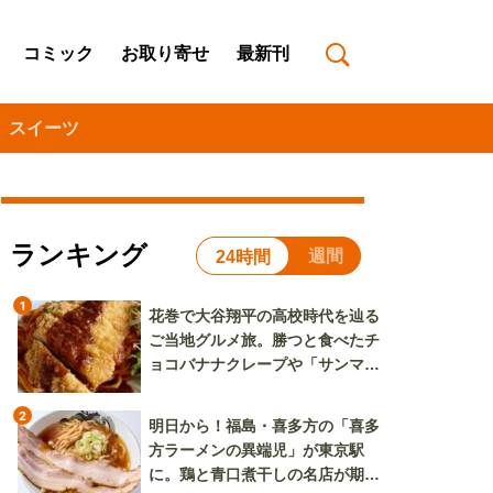
コミック
お取り寄せ
最新刊
スイーツ
ランキング
週間
24時間
1
花巻で大谷翔平の高校時代を辿る
ご当地グルメ旅。勝つと食べたチ
ョコバナナクレープや「サンマー
焼きそば」も
2
明日から！福島・喜多方の「喜多
方ラーメンの異端児」が東京駅
に。鶏と青口煮干しの名店が期間