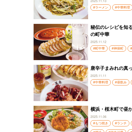
2025.11.13
#ラーメン
#中華料理
秘伝のレシピを知
の町中華
2025.11.12
#町中華
#神保町
唐辛子まみれの真っ
2025.11.11
#中華料理
#昼飲み
横浜・桜木町で昼
2025.11.06
#もつ焼き
#ランチ