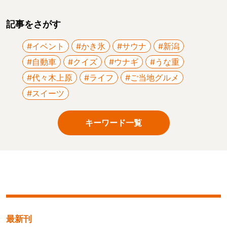
記事をさがす
#イベント
#かき氷
#サウナ
#新潟
#自動車
#クイズ
#ウナギ
#うな重
#代々木上原
#ライフ
#ご当地グルメ
#スイーツ
キーワード一覧
最新刊