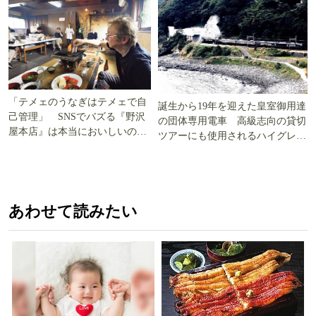
「テメェのうなぎはテメェで自
誕生から19年を迎えた皇室御用達
己管理」 SNSでバズる『野沢
の団体専用電車 高級志向の貸切
屋本店』は本当においしいの
ツアーにも使用されるハイグレー
か!? いざ実食調査
ド電車とは
あわせて読みたい