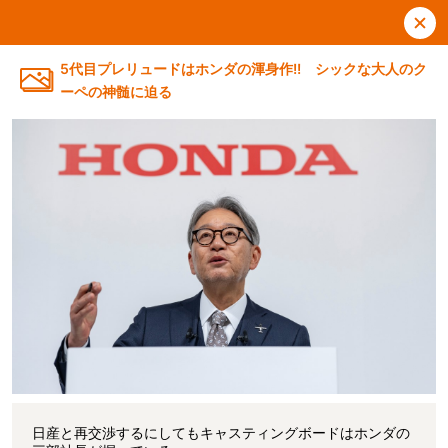
5代目プレリュードはホンダの渾身作!! シックな大人のク
ーペの神髄に迫る
日産と再交渉するにしてもキャスティングボードはホンダの