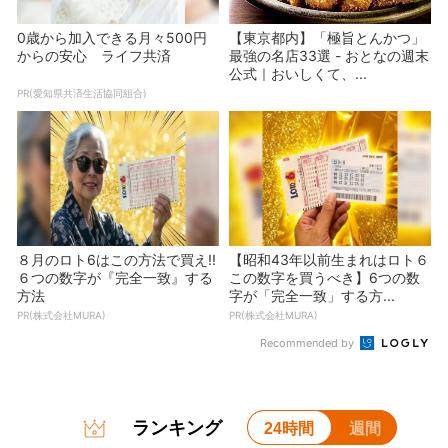
0歳から加入できる月々500円
【東京都内】「極旨とんかつ」
からの安心 ライフ共済
最強の名店33選 - おとなの週末
公式｜おいしくて、...
PR(愛知県共済生活協同組合)
８月のロト6はこの方法で買え!!
【昭和43年以前生まれはロト６
６つの数字が『完全一致』する
この数字を買うべき】6つの数
方法
字が「完全一致」する方...
PR(株式会社MURA)
PR(株式会社MURA)
Recommended by
ランキング
24時間
週間