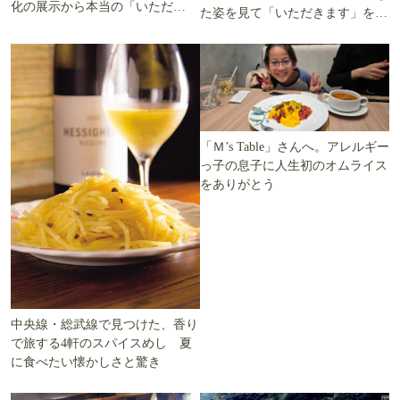
化の展示から本当の「いただき
た姿を見て「いただきます」を考
ます」を知る
える
「Ｍ’s Table」さんへ。アレルギー
っ子の息子に人生初のオムライス
をありがとう
中央線・総武線で見つけた、香り
で旅する4軒のスパイスめし 夏
に食べたい懐かしさと驚き