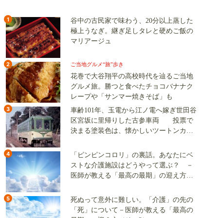
1
谷中の古民家で味わう、20分以上蒸した
極上うなぎ。継ぎ足しタレと硬めご飯の
マリアージュ
2
ご当地グルメ“旅”歩き
花巻で大谷翔平の高校時代を辿るご当地
グルメ旅。勝つと食べたチョコバナナク
レープや「サンマー焼きそば」も
3
車齢101年、玉電から江ノ電へ嫁ぎ世田谷
区宮坂に里帰りした古参車両 投票で
決まる塗装色は、懐かしいツートンカラ
ーか、グリーン単色か
4
「ピンピンコロリ」の裏話。あなたにベ
ストな介護施設はどうやって選ぶ？ －
医師が教える「最高の最期」の迎え方
（その2）
5
死ぬって意外に難しい。「介護」の先の
「死」について－医師が教える「最高の