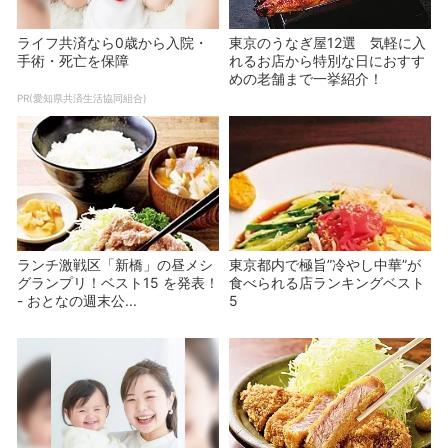
ライフ共済なら0歳から入院・
東京のうなぎ屋12選 気軽に入
手術・死亡を保障
れるお店から特別な日におすす
めの老舗まで一挙紹介！
PR(愛知県共済生活協同組合)
ランチ激戦区「新橋」の昼メシ
東京都内で極旨”冷やし中華”が
グランプリ！ベスト15 を発表！
食べられる店ランキングベスト
- おとなの週末公...
5