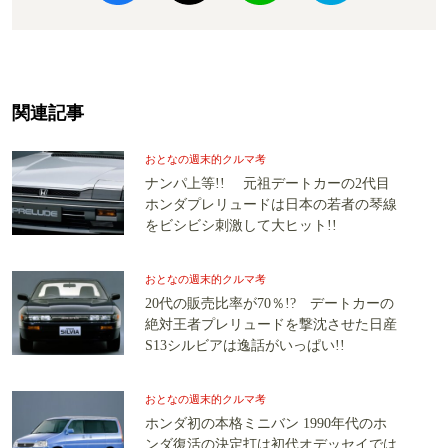
関連記事
おとなの週末的クルマ考
ナンパ上等!! 元祖デートカーの2代目
ホンダプレリュードは日本の若者の琴線
をビシビシ刺激して大ヒット!!
おとなの週末的クルマ考
20代の販売比率が70％!? デートカーの
絶対王者プレリュードを撃沈させた日産
S13シルビアは逸話がいっぱい!!
おとなの週末的クルマ考
ホンダ初の本格ミニバン 1990年代のホ
ンダ復活の決定打は初代オデッセイでは