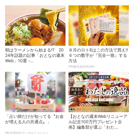
朝はラーメンから始まる!? 20
８月のロト6はこの方法で買え!!
24年話題の記事「おとなの週末
６つの数字が『完全一致』する
Web」10選 -...
方法
PR(株式会社MURA)
「占い師だけが知ってる〝お金
【おとなの週末Webリニューア
が増える人の共通点〟」
ル記念100万円プレゼント企
画】編集部が選ぶ「わた...
PR(合同会社デジタルファーム )