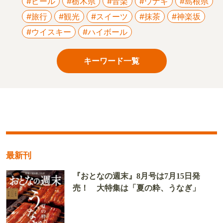
#ビール
#栃木県
#音楽
#ウナギ
#島根県
#旅行
#観光
#スイーツ
#抹茶
#神楽坂
#ウイスキー
#ハイボール
キーワード一覧
最新刊
『おとなの週末』8月号は7月15日発
売！ 大特集は「夏の粋、うなぎ」