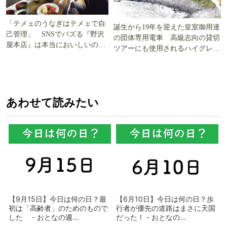
「テメェのうなぎはテメェで自
誕生から19年を迎えた皇室御用達
己管理」 SNSでバズる『野沢
の団体専用電車 高級志向の貸切
屋本店』は本当においしいの
ツアーにも使用されるハイグレー
か!? いざ実食調査
ド電車とは
あわせて読みたい
【9月15日】今日は何の日？最
【6月10日】今日は何の日？歩
初は「高齢者」のためのもので
行者が優先の道路はまさに天国
した - おとなの週...
だった！ - おとなの...