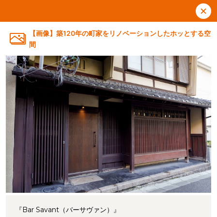
【画像】築120年の町家をリノベーションしたホッとする空
間
『Bar Savant（バーサヴァン）』