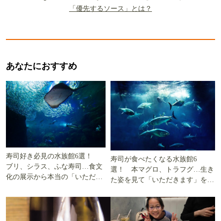
「優先するソース」とは？
あなたにおすすめ
寿司好き必見の水族館6選！
寿司が食べたくなる水族館6
ブリ、シラス、ふな寿司…食文
選！ 本マグロ、トラフグ…生き
化の展示から本当の「いただき
た姿を見て「いただきます」を考
ます」を知る
える