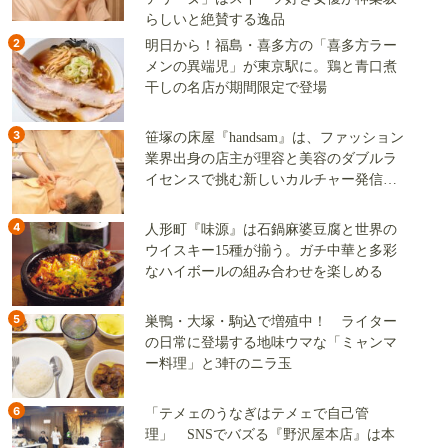
らしいと絶賛する逸品
2
明日から！福島・喜多方の「喜多方ラー
メンの異端児」が東京駅に。鶏と青口煮
干しの名店が期間限定で登場
3
笹塚の床屋『handsam』は、ファッション
業界出身の店主が理容と美容のダブルラ
イセンスで挑む新しいカルチャー発信基
地
4
人形町『味源』は石鍋麻婆豆腐と世界の
ウイスキー15種が揃う。ガチ中華と多彩
なハイボールの組み合わせを楽しめる
5
巣鴨・大塚・駒込で増殖中！ ライター
の日常に登場する地味ウマな「ミャンマ
ー料理」と3軒のニラ玉
6
「テメェのうなぎはテメェで自己管
理」 SNSでバズる『野沢屋本店』は本