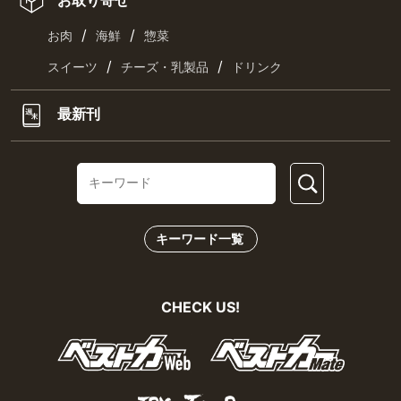
お取り寄せ
/
/
お肉
海鮮
惣菜
/
/
スイーツ
チーズ・乳製品
ドリンク
最新刊
キーワード一覧
CHECK US!