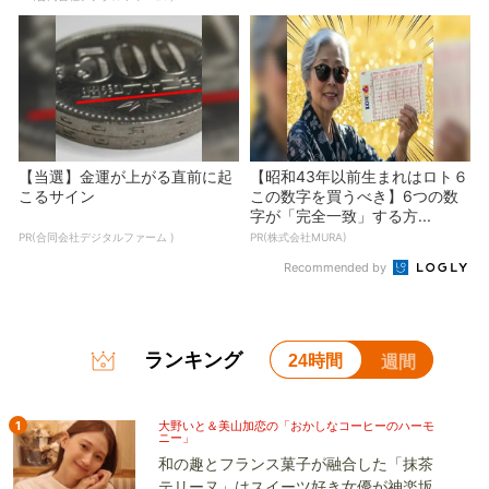
【当選】金運が上がる直前に起
【昭和43年以前生まれはロト６
こるサイン
この数字を買うべき】6つの数
字が「完全一致」する方...
PR(合同会社デジタルファーム )
PR(株式会社MURA)
Recommended by
ランキング
24時間
週間
1
大野いと＆美山加恋の「おかしなコーヒーのハーモ
ニー」
和の趣とフランス菓子が融合した「抹茶
テリーヌ」はスイーツ好き女優が神楽坂