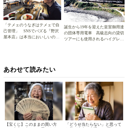
「テメェのうなぎはテメェで自
誕生から19年を迎えた皇室御用達
己管理」 SNSでバズる『野沢
の団体専用電車 高級志向の貸切
屋本店』は本当においしいの
ツアーにも使用されるハイグレー
か!? いざ実食調査
ド電車とは
あわせて読みたい
【宝くじ】このままの買い方
「どうせ当たらない」と思って