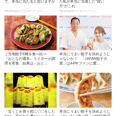
で、本当に当たると思いますか
た私が本当に当選した“買い
方”がこれ
PR(合同会社デジタルファーム )
PR(合同会社デジタルファーム )
ご当地餃子6種を食べ比べ
本当にうまい餃子を決めようじ
『おとなの週末』ライターが調
ゃないか！ 「JAPAN餃子大
理＆実食、結果は - おと...
賞」は44年ファンに愛...
「宝くじを買う前に〇〇をした
本当にうまい餃子を決めようじ
だけ」言われた通りにしてみた
ゃないか！第一回「JAPAN餃子