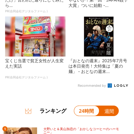
ら…
大賞」ついに始動 -...
PR(合同会社デジタルファーム )
宝くじ当選で貧乏女性が人生変
『おとなの週末』2025年7月号
えた実話
は本日発売！大特集は「夏の
麺」 - おとなの週末...
PR(合同会社デジタルファーム )
Recommended by
ランキング
24時間
週間
1
大野いと＆美山加恋の「おかしなコーヒーのハーモ
ニー」