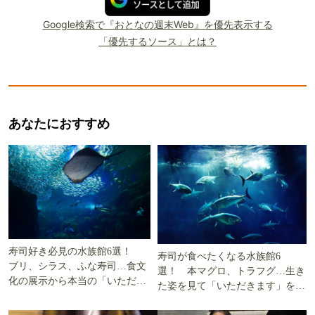
Google検索で『おとなの週末Web』を優先表示する
「優先するソース」とは？
あなたにおすすめ
寿司好き必見の水族館6選！
寿司が食べたくなる水族館6
ブリ、シラス、ふな寿司…食文
選！ 本マグロ、トラフグ…生き
化の展示から本当の「いただき
た姿を見て「いただきます」を考
ます」を知る
える