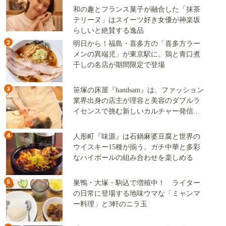
和の趣とフランス菓子が融合した「抹茶
テリーヌ」はスイーツ好き女優が神楽坂
らしいと絶賛する逸品
2
明日から！福島・喜多方の「喜多方ラー
メンの異端児」が東京駅に。鶏と青口煮
干しの名店が期間限定で登場
3
笹塚の床屋『handsam』は、ファッション
業界出身の店主が理容と美容のダブルラ
イセンスで挑む新しいカルチャー発信基
地
4
人形町『味源』は石鍋麻婆豆腐と世界の
ウイスキー15種が揃う。ガチ中華と多彩
なハイボールの組み合わせを楽しめる
5
巣鴨・大塚・駒込で増殖中！ ライター
の日常に登場する地味ウマな「ミャンマ
ー料理」と3軒のニラ玉